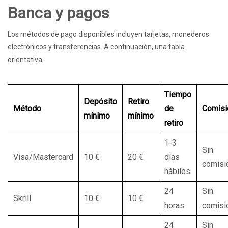
Banca y pagos
Los métodos de pago disponibles incluyen tarjetas, monederos
electrónicos y transferencias. A continuación, una tabla
orientativa:
Tiempo
Depósito
Retiro
Método
de
Comisi
mínimo
mínimo
retiro
1-3
Sin
Visa/Mastercard
10 €
20 €
días
comisi
hábiles
24
Sin
Skrill
10 €
10 €
horas
comisi
24
Sin