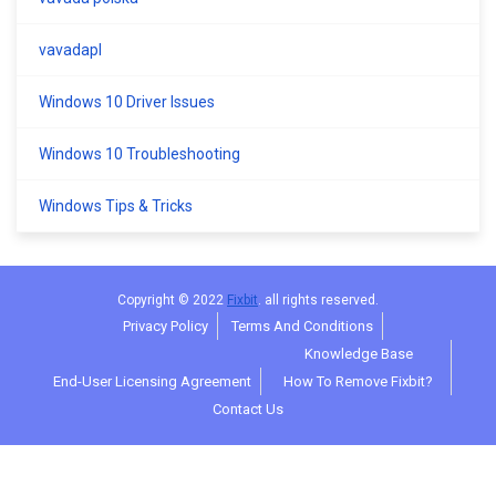
vavadapl
Windows 10 Driver Issues
Windows 10 Troubleshooting
Windows Tips & Tricks
Copyright © 2022
Fixbit
. all rights reserved.
Privacy Policy
Terms And Conditions
Knowledge Base
End-User Licensing Agreement
How To Remove Fixbit?
Contact Us