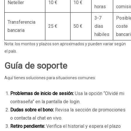
Neteller
10 €
10 €
horas
comisi
3-7
Posibl
Transferencia
25 €
50 €
días
coste
bancaria
hábiles
bancar
Nota: los montos y plazos son aproximados y pueden variar según
el país.
Guía de soporte
Aquí tienes soluciones para situaciones comunes:
Problemas de inicio de sesión:
Usa la opción “Olvidé mi
contraseña” en la pantalla de login.
Dudas sobre el bono:
Revisa la sección de promociones
o contacta al chat en vivo.
Retiro pendiente:
Verifica el historial y espera el plazo