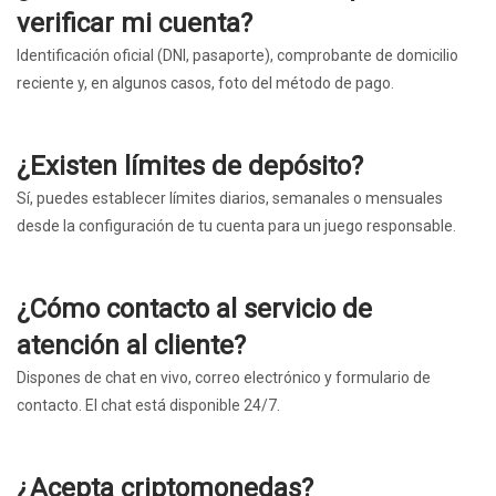
verificar mi cuenta?
Identificación oficial (DNI, pasaporte), comprobante de domicilio
reciente y, en algunos casos, foto del método de pago.
¿Existen límites de depósito?
Sí, puedes establecer límites diarios, semanales o mensuales
desde la configuración de tu cuenta para un juego responsable.
¿Cómo contacto al servicio de
atención al cliente?
Dispones de chat en vivo, correo electrónico y formulario de
contacto. El chat está disponible 24/7.
¿Acepta criptomonedas?