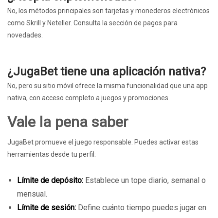
No, los métodos principales son tarjetas y monederos electrónicos
como Skrill y Neteller. Consulta la sección de pagos para
novedades.
¿JugaBet tiene una aplicación nativa?
No, pero su sitio móvil ofrece la misma funcionalidad que una app
nativa, con acceso completo a juegos y promociones.
Vale la pena saber
JugaBet promueve el juego responsable. Puedes activar estas
herramientas desde tu perfil:
Límite de depósito:
Establece un tope diario, semanal o
mensual.
Límite de sesión:
Define cuánto tiempo puedes jugar en