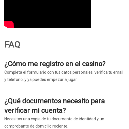
FAQ
¿Cómo me registro en el casino?
Completa el formulario con tus datos personales, verifica tu email
y teléfono, y ya puedes empezar a jugar.
¿Qué documentos necesito para
verificar mi cuenta?
Necesitas una copia de tu documento de identidad y un
comprobante de domicilio reciente.