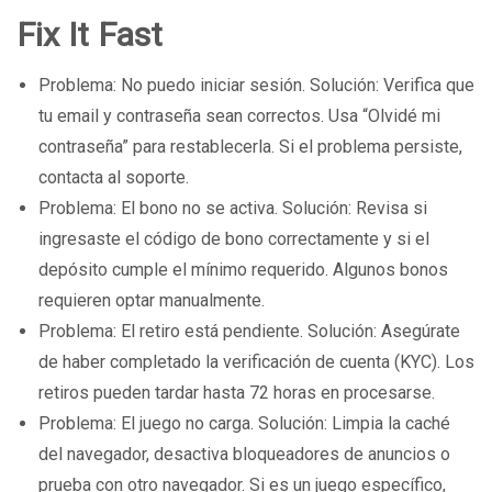
Fix It Fast
Problema: No puedo iniciar sesión. Solución: Verifica que
tu email y contraseña sean correctos. Usa “Olvidé mi
contraseña” para restablecerla. Si el problema persiste,
contacta al soporte.
Problema: El bono no se activa. Solución: Revisa si
ingresaste el código de bono correctamente y si el
depósito cumple el mínimo requerido. Algunos bonos
requieren optar manualmente.
Problema: El retiro está pendiente. Solución: Asegúrate
de haber completado la verificación de cuenta (KYC). Los
retiros pueden tardar hasta 72 horas en procesarse.
Problema: El juego no carga. Solución: Limpia la caché
del navegador, desactiva bloqueadores de anuncios o
prueba con otro navegador. Si es un juego específico,