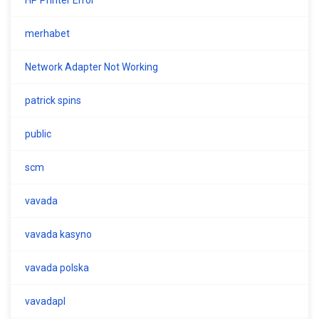
merhabet
Network Adapter Not Working
patrick spins
public
scm
vavada
vavada kasyno
vavada polska
vavadapl