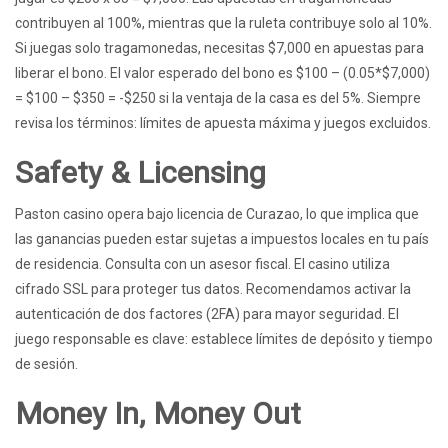
contribuyen al 100%, mientras que la ruleta contribuye solo al 10%.
Si juegas solo tragamonedas, necesitas $7,000 en apuestas para
liberar el bono. El valor esperado del bono es $100 – (0.05*$7,000)
= $100 – $350 = -$250 si la ventaja de la casa es del 5%. Siempre
revisa los términos: límites de apuesta máxima y juegos excluidos.
Safety & Licensing
Paston casino opera bajo licencia de Curazao, lo que implica que
las ganancias pueden estar sujetas a impuestos locales en tu país
de residencia. Consulta con un asesor fiscal. El casino utiliza
cifrado SSL para proteger tus datos. Recomendamos activar la
autenticación de dos factores (2FA) para mayor seguridad. El
juego responsable es clave: establece límites de depósito y tiempo
de sesión.
Money In, Money Out