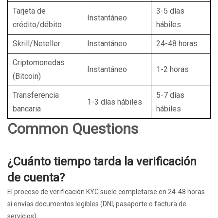
Tarjeta de
3-5 días
Instantáneo
crédito/débito
hábiles
Skrill/Neteller
Instantáneo
24-48 horas
Criptomonedas
Instantáneo
1-2 horas
(Bitcoin)
Transferencia
5-7 días
1-3 días hábiles
bancaria
hábiles
Common Questions
¿Cuánto tiempo tarda la verificación
de cuenta?
El proceso de verificación KYC suele completarse en 24-48 horas
si envías documentos legibles (DNI, pasaporte o factura de
servicios).