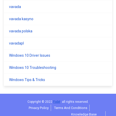
vavada
vavada kasyno
vavada polska
vavadapl
Windows 10 Driver Issues
Windows 10 Troubleshooting
Windows Tips & Tricks
Copyright © 2022
Fixbit
. all rights reserved.
Privacy Policy
Terms And Conditions
Knowledge Base