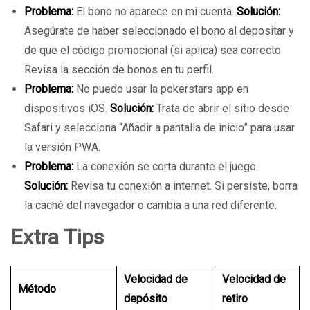
Problema:
El bono no aparece en mi cuenta.
Solución:
Asegúrate de haber seleccionado el bono al depositar y
de que el código promocional (si aplica) sea correcto.
Revisa la sección de bonos en tu perfil.
Problema:
No puedo usar la pokerstars app en
dispositivos iOS.
Solución:
Trata de abrir el sitio desde
Safari y selecciona “Añadir a pantalla de inicio” para usar
la versión PWA.
Problema:
La conexión se corta durante el juego.
Solución:
Revisa tu conexión a internet. Si persiste, borra
la caché del navegador o cambia a una red diferente.
Extra Tips
Velocidad de
Velocidad de
Método
depósito
retiro