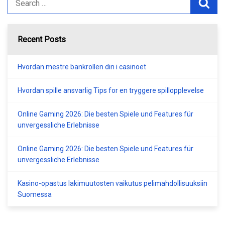
navigation
Recent Posts
Hvordan mestre bankrollen din i casinoet
Hvordan spille ansvarlig Tips for en tryggere spillopplevelse
Online Gaming 2026: Die besten Spiele und Features für
unvergessliche Erlebnisse
Online Gaming 2026: Die besten Spiele und Features für
unvergessliche Erlebnisse
Kasino-opastus lakimuutosten vaikutus pelimahdollisuuksiin
Suomessa