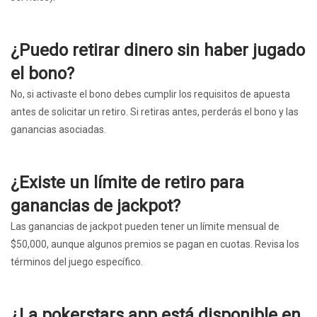
¿Puedo retirar dinero sin haber jugado
el bono?
No, si activaste el bono debes cumplir los requisitos de apuesta
antes de solicitar un retiro. Si retiras antes, perderás el bono y las
ganancias asociadas.
¿Existe un límite de retiro para
ganancias de jackpot?
Las ganancias de jackpot pueden tener un límite mensual de
$50,000, aunque algunos premios se pagan en cuotas. Revisa los
términos del juego específico.
¿La pokerstars app está disponible en