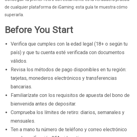
de cualquier plataforma de iGaming: esta guía te muestra cómo
superarla.
Before You Start
Verifica que cumples con la edad legal (18+ o según tu
país) y que tu cuenta esté verificada con documentos
válidos.
Revisa los métodos de pago disponibles en tu región:
tarjetas, monederos electrónicos y transferencias
bancarias.
Familiarízate con los requisitos de apuesta del bono de
bienvenida antes de depositar.
Comprueba los límites de retiro: diarios, semanales y
mensuales.
Ten a mano tu número de teléfono y correo electrónico