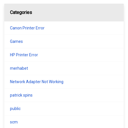
Categories
Canon Printer Error
Games
HP Printer Error
merhabet
Network Adapter Not Working
patrick spins
public
scm