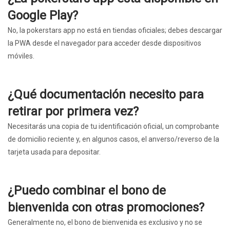
Google Play?
No, la pokerstars app no está en tiendas oficiales; debes descargar
la PWA desde el navegador para acceder desde dispositivos
móviles.
¿Qué documentación necesito para
retirar por primera vez?
Necesitarás una copia de tu identificación oficial, un comprobante
de domicilio reciente y, en algunos casos, el anverso/reverso de la
tarjeta usada para depositar.
¿Puedo combinar el bono de
bienvenida con otras promociones?
Generalmente no, el bono de bienvenida es exclusivo y no se