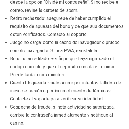
desde la opción “Olvidé mi contraseña”. Si no recibe el
correo, revise la carpeta de spam.
Retiro rechazado: asegúrese de haber cumplido el
requisito de apuesta del bono y de que sus documentos
estén verificados. Contacte al soporte.
Juego no carga: borre la caché del navegador o pruebe
con otro navegador. Si usa PWA, reinstálela.
Bono no acreditado: verifique que haya ingresado el
código correcto y que el depósito cumpla el mínimo.
Puede tardar unos minutos.
Cuenta bloqueada: suele ocurrir por intentos fallidos de
inicio de sesión o por incumplimiento de términos.
Contacte al soporte para verificar su identidad.
Sospecha de fraude: si nota actividad no autorizada,
cambie la contraseña inmediatamente y notifique al
casino.