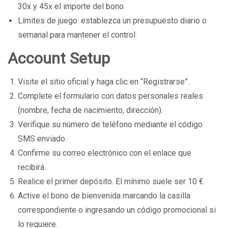
30x y 45x el importe del bono.
Límites de juego: establezca un presupuesto diario o
semanal para mantener el control.
Account Setup
Visite el sitio oficial y haga clic en “Registrarse”.
Complete el formulario con datos personales reales
(nombre, fecha de nacimiento, dirección).
Verifique su número de teléfono mediante el código
SMS enviado.
Confirme su correo electrónico con el enlace que
recibirá.
Realice el primer depósito. El mínimo suele ser 10 €.
Active el bono de bienvenida marcando la casilla
correspondiente o ingresando un código promocional si
lo requiere.