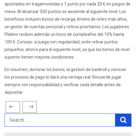
apostados en tragamonedas y 1 punto por cada 20 € en juegos de
mesa. Al alcanzar 500 puntos se asciende al siguiente nivel. Los
beneficios incluyen bonos de recarga, límites de retiro más altos,
un gestor de cuentas personal y retiros prioritarios. Los jugadores
Platino reciben además un bono de cumpleaños del 10% hasta
100 €. Consejo: si juega con regularidad, evite retirar puntos
pequeños; ahorre para el siguiente nivel, ya que los bonos de nivel
superior tienen mejores condiciones.
En resumen, dominar los bonos, la gestión de bankroll y conocer
los procesos de pago le dará una ventaja real. Recuerde jugar
siempre con responsabilidad y verificar cada detalle antes de
depositar.
Previous
Next
Post
Post
Post
navigation