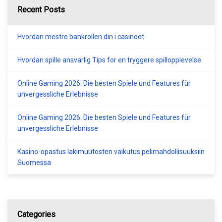
Recent Posts
Hvordan mestre bankrollen din i casinoet
Hvordan spille ansvarlig Tips for en tryggere spillopplevelse
Online Gaming 2026: Die besten Spiele und Features für
unvergessliche Erlebnisse
Online Gaming 2026: Die besten Spiele und Features für
unvergessliche Erlebnisse
Kasino-opastus lakimuutosten vaikutus pelimahdollisuuksiin
Suomessa
Categories