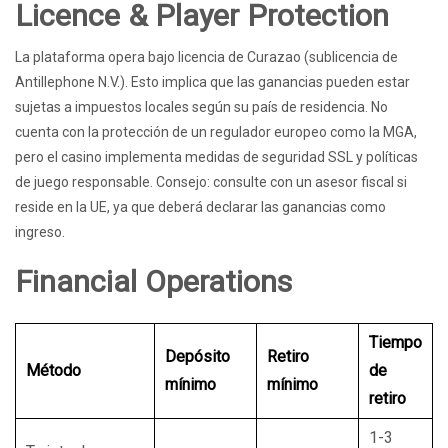
Licence & Player Protection
La plataforma opera bajo licencia de Curazao (sublicencia de
Antillephone N.V.). Esto implica que las ganancias pueden estar
sujetas a impuestos locales según su país de residencia. No
cuenta con la protección de un regulador europeo como la MGA,
pero el casino implementa medidas de seguridad SSL y políticas
de juego responsable. Consejo: consulte con un asesor fiscal si
reside en la UE, ya que deberá declarar las ganancias como
ingreso.
Financial Operations
Tiempo
Depósito
Retiro
Método
de
mínimo
mínimo
retiro
1-3