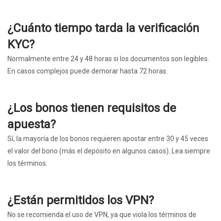
¿Cuánto tiempo tarda la verificación
KYC?
Normalmente entre 24 y 48 horas si los documentos son legibles.
En casos complejos puede demorar hasta 72 horas.
¿Los bonos tienen requisitos de
apuesta?
Sí, la mayoría de los bonos requieren apostar entre 30 y 45 veces
el valor del bono (más el depósito en algunos casos). Lea siempre
los términos.
¿Están permitidos los VPN?
No se recomienda el uso de VPN, ya que viola los términos de