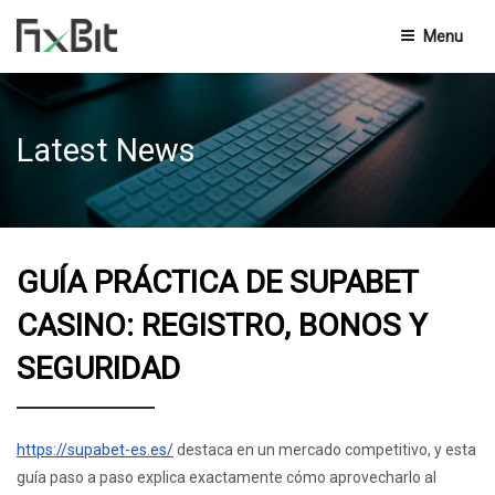
Menu
Privacy Policy
Latest News
Terms And Conditions
End-User Licensing Agreement
Knowledge Base
GUÍA PRÁCTICA DE SUPABET
Contact Us
CASINO: REGISTRO, BONOS Y
SEGURIDAD
https://supabet-es.es/
destaca en un mercado competitivo, y esta
guía paso a paso explica exactamente cómo aprovecharlo al