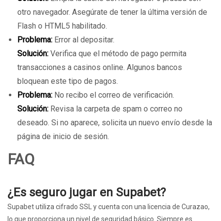
otro navegador. Asegúrate de tener la última versión de
Flash o HTML5 habilitado.
Problema:
Error al depositar.
Solución:
Verifica que el método de pago permita
transacciones a casinos online. Algunos bancos
bloquean este tipo de pagos.
Problema:
No recibo el correo de verificación.
Solución:
Revisa la carpeta de spam o correo no
deseado. Si no aparece, solicita un nuevo envío desde la
página de inicio de sesión.
FAQ
¿Es seguro jugar en Supabet?
Supabet utiliza cifrado SSL y cuenta con una licencia de Curazao,
lo que proporciona un nivel de seguridad básico. Siempre es