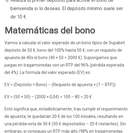
Realiza tu primer depósito para activar el bono de
bienvenida si lo deseas. El depósito mínimo suele ser
de 10 €.
Matemáticas del bono
Vamos a calcular el valor esperado de un bono típico de Supabet:
depósito de 50 €, bono del 100% hasta 50 €, con un requisito de
apuesta de 40x el bono (40 × 50 = 2000 €). Supongamos que
juegas en tragamonedas con un RTP del 96% (pérdida esperada
del 4%). La fórmula del valor esperado (EV) es:
EV = (Depósito + Bono) – (Requisito de apuesta × (1 – RTP))
EV = (50 + 50) – (2000 × 0,04) = 100 – 80 = 20 €
Esto significa que, estadísticamente, tras cumplir el requerimiento
de apuesta, te quedarían 20 € de los 100 iniciales, resultando en
una pérdida neta de 30 € (50 € depositados – 20 € restantes). Sin
embargo, si consigues un RTP más alto (98% en tragamonedas