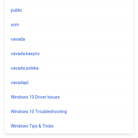
public
scm
vavada
vavada kasyno
vavada polska
vavadapl
Windows 10 Driver Issues
Windows 10 Troubleshooting
Windows Tips & Tricks