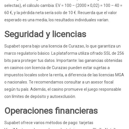
selectas), el cálculo cambia: EV = 100 – (2000 × 0,02) = 100 – 40 =
60 €, y la pérdida neta sería solo de 10 €. Recuerda que el valor
esperado es una media; los resultados individuales varían.
Seguridad y licencias
Supabet opera bajo una licencia de Curazao, lo que garantiza un
marco regulatorio básico. La plataforma utiliza cifrado SSL de 256
bits para proteger tus datos. Importante: las ganancias obtenidas
en casinos con licencia de Curazao pueden estar sujetas a
impuestos locales sobre la renta, a diferencia de las licencias MGA
o nacionales. Te recomendamos consultar a un asesor fiscal
según tu país. Además, el casino promueve el juego responsable
con límites de depósito y autoexclusión.
Operaciones financieras
Supabet ofrece varios métodos de pago: tarjetas