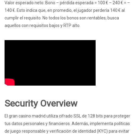
Valor esperado neto:
Bono – pérdida esperada = 100 € – 240 € = –
140 €. Esto indica que, en promedio, el jugador perdería 140 € al
cumplir el requisito. No todos los bonos son rentables; busca
aquellos con requisitos bajos y RTP alto.
Security Overview
El gran casino madrid utiliza cifrado SSL de 128 bits para proteger
tus datos personales y financieros. Además, implementa políticas
de juego responsable y verificación de identidad (KYC) para evitar