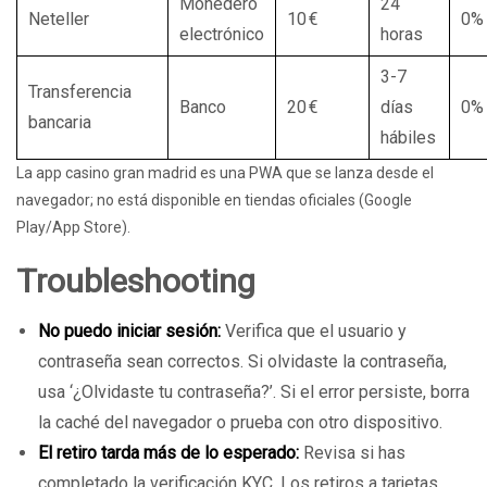
Monedero
24
Neteller
10 €
0%
electrónico
horas
3-7
Transferencia
Banco
20 €
días
0% 
bancaria
hábiles
La app casino gran madrid es una PWA que se lanza desde el
navegador; no está disponible en tiendas oficiales (Google
Play/App Store).
Troubleshooting
No puedo iniciar sesión:
Verifica que el usuario y
contraseña sean correctos. Si olvidaste la contraseña,
usa ‘¿Olvidaste tu contraseña?’. Si el error persiste, borra
la caché del navegador o prueba con otro dispositivo.
El retiro tarda más de lo esperado:
Revisa si has
completado la verificación KYC. Los retiros a tarjetas