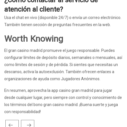
¿Cómo contactar al servicio de
atención al cliente?
Usa el chat en vivo (disponible 24/7) o envía un correo electrónico.
También tienen sección de preguntas frecuentes en la web.
Worth Knowing
El gran casino madrid promueve el juego responsable. Puedes
configurar límites de depósito diarios, semanales o mensuales, así
como límites de sesión y de pérdida. Si sientes que necesitas un
descanso, activa la autoexclusión. También ofrecen enlaces a
organizaciones de ayuda como Jugadores Anónimos.
En resumen, aprovecha la app casino gran madrid para jugar
desde cualquier lugar, pero siempre con control y conocimiento de
los términos del bono gran casino madrid. ¡Buena suerte y juega
con responsabilidad!
Previous
Next