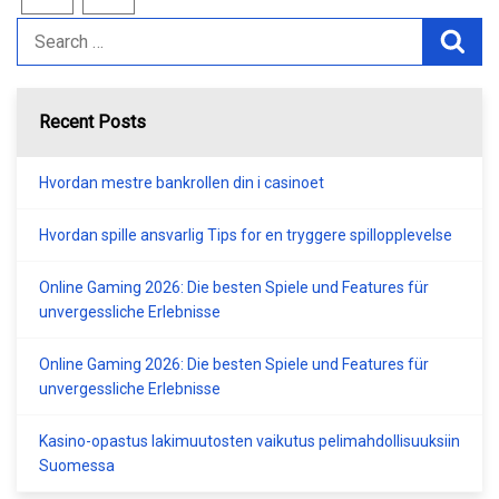
Post
Post
Post
navigation
Recent Posts
Hvordan mestre bankrollen din i casinoet
Hvordan spille ansvarlig Tips for en tryggere spillopplevelse
Online Gaming 2026: Die besten Spiele und Features für
unvergessliche Erlebnisse
Online Gaming 2026: Die besten Spiele und Features für
unvergessliche Erlebnisse
Kasino-opastus lakimuutosten vaikutus pelimahdollisuuksiin
Suomessa