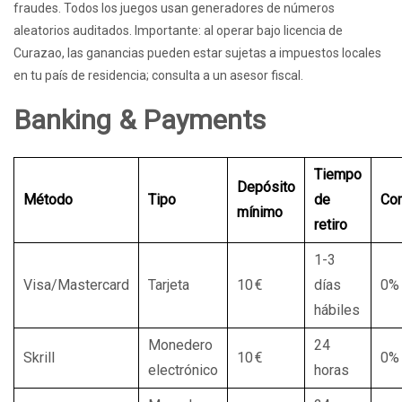
fraudes. Todos los juegos usan generadores de números
aleatorios auditados. Importante: al operar bajo licencia de
Curazao, las ganancias pueden estar sujetas a impuestos locales
en tu país de residencia; consulta a un asesor fiscal.
Banking & Payments
Tiempo
Depósito
Método
Tipo
de
Co
mínimo
retiro
1-3
Visa/Mastercard
Tarjeta
10 €
días
0% 
hábiles
Monedero
24
Skrill
10 €
0%
electrónico
horas