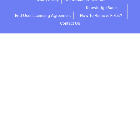
Knowledge Base
End-User Licensing Agreement
How To Remove Fixbit?
Contact Us