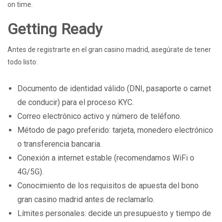
on time.
Getting Ready
Antes de registrarte en el gran casino madrid, asegúrate de tener
todo listo:
Documento de identidad válido (DNI, pasaporte o carnet
de conducir) para el proceso KYC.
Correo electrónico activo y número de teléfono.
Método de pago preferido: tarjeta, monedero electrónico
o transferencia bancaria.
Conexión a internet estable (recomendamos WiFi o
4G/5G).
Conocimiento de los requisitos de apuesta del bono
gran casino madrid antes de reclamarlo.
Límites personales: decide un presupuesto y tiempo de