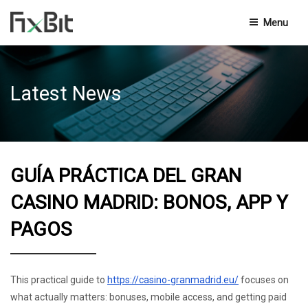
Menu
Privacy Policy
Latest News
Terms And Conditions
End-User Licensing Agreement
Knowledge Base
GUÍA PRÁCTICA DEL GRAN
Contact Us
CASINO MADRID: BONOS, APP Y
PAGOS
This practical guide to
https://casino-granmadrid.eu/
focuses on
what actually matters: bonuses, mobile access, and getting paid