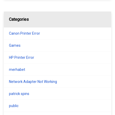
Categories
Canon Printer Error
Games
HP Printer Error
merhabet
Network Adapter Not Working
patrick spins
public