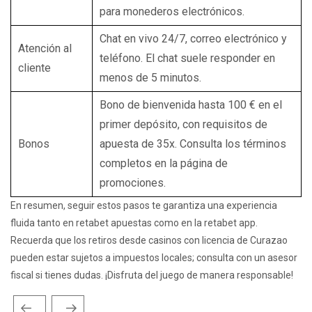
para monederos electrónicos.
Chat en vivo 24/7, correo electrónico y
Atención al
teléfono. El chat suele responder en
cliente
menos de 5 minutos.
Bono de bienvenida hasta 100 € en el
primer depósito, con requisitos de
Bonos
apuesta de 35x. Consulta los términos
completos en la página de
promociones.
En resumen, seguir estos pasos te garantiza una experiencia
fluida tanto en retabet apuestas como en la retabet app.
Recuerda que los retiros desde casinos con licencia de Curazao
pueden estar sujetos a impuestos locales; consulta con un asesor
fiscal si tienes dudas. ¡Disfruta del juego de manera responsable!
Previous
Next