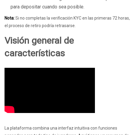
para depositar cuando sea posible.
Nota:
Si no completas la verificación KYC en las primeras 72 horas,
el proceso de retiro podría retrasarse.
Visión general de
características
La plataforma combina una interfaz intuitiva con funciones