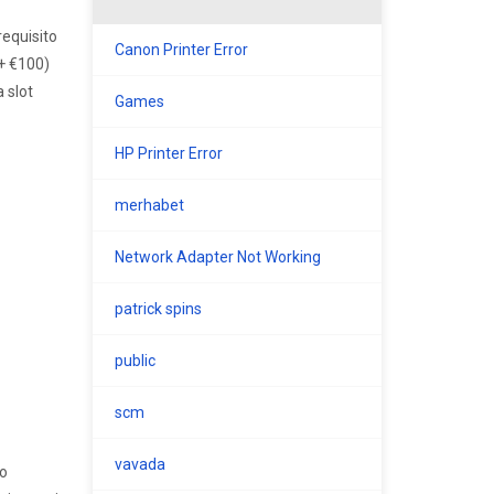
requisito
Canon Printer Error
 + €100)
 slot
Games
HP Printer Error
merhabet
Network Adapter Not Working
patrick spins
public
scm
vavada
to