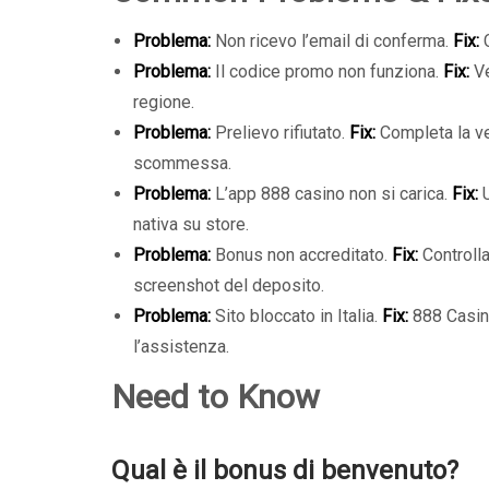
Problema:
Non ricevo l’email di conferma.
Fix:
C
Problema:
Il codice promo non funziona.
Fix:
Ve
regione.
Problema:
Prelievo rifiutato.
Fix:
Completa la ver
scommessa.
Problema:
L’app 888 casino non si carica.
Fix:
U
nativa su store.
Problema:
Bonus non accreditato.
Fix:
Controlla
screenshot del deposito.
Problema:
Sito bloccato in Italia.
Fix:
888 Casino 
l’assistenza.
Need to Know
Qual è il bonus di benvenuto?