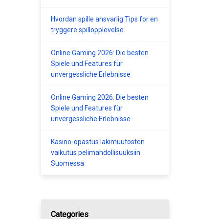
Hvordan spille ansvarlig Tips for en
tryggere spillopplevelse
Online Gaming 2026: Die besten
Spiele und Features für
unvergessliche Erlebnisse
Online Gaming 2026: Die besten
Spiele und Features für
unvergessliche Erlebnisse
Kasino-opastus lakimuutosten
vaikutus pelimahdollisuuksiin
Suomessa
Categories