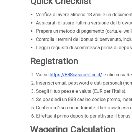
Quick Checklist
Verifica di avere almeno 18 anni e un document
Assicurati di usare l’ultima versione del brows
Prepara un metodo di pagamento (carta, e-walle
Controlla i termini del bonus di benvenuto, incl
Leggi i requisiti di scommessa prima di deposi
Registration
Vai su
https://888casino-it.co.it/
e clicca su Reg
Inserisci email, password e dati personali (no
Scegli il tuo paese e valuta (EUR per l’Italia).
Se possiedi un 888 casino codice promo, inser
Conferma l’iscrizione tramite il link inviato via 
Effettua il primo deposito per attivare il bonus.
Wagering Calculation