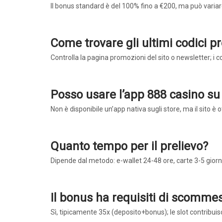
Il bonus standard è del 100% fino a €200, ma può variar
Come trovare gli ultimi codici p
Controlla la pagina promozioni del sito o newsletter; i
Posso usare l’app 888 casino su
Non è disponibile un’app nativa sugli store, ma il sito
Quanto tempo per il prelievo?
Dipende dal metodo: e-wallet 24-48 ore, carte 3-5 giorni, 
Il bonus ha requisiti di scomme
Sì, tipicamente 35x (deposito+bonus); le slot contribuis