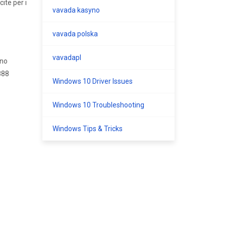
cite per i
vavada kasyno
vavada polska
vavadapl
ono
 888
Windows 10 Driver Issues
Windows 10 Troubleshooting
Windows Tips & Tricks