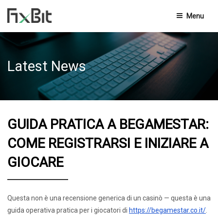
Menu
Privacy Policy
Latest News
Terms And Conditions
End-User Licensing Agreement
Knowledge Base
GUIDA PRATICA A BEGAMESTAR:
Contact Us
COME REGISTRARSI E INIZIARE A
GIOCARE
Questa non è una recensione generica di un casinò — questa è una
guida operativa pratica per i giocatori di
https://begamestar.co.it/
.