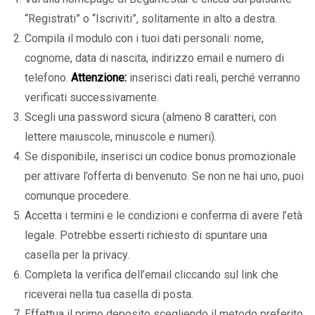
“Registrati” o “Iscriviti”, solitamente in alto a destra.
Compila il modulo con i tuoi dati personali: nome,
cognome, data di nascita, indirizzo email e numero di
telefono.
Attenzione:
inserisci dati reali, perché verranno
verificati successivamente.
Scegli una password sicura (almeno 8 caratteri, con
lettere maiuscole, minuscole e numeri).
Se disponibile, inserisci un codice bonus promozionale
per attivare l’offerta di benvenuto. Se non ne hai uno, puoi
comunque procedere.
Accetta i termini e le condizioni e conferma di avere l’età
legale. Potrebbe esserti richiesto di spuntare una
casella per la privacy.
Completa la verifica dell’email cliccando sul link che
riceverai nella tua casella di posta.
Effettua il primo deposito scegliendo il metodo preferito