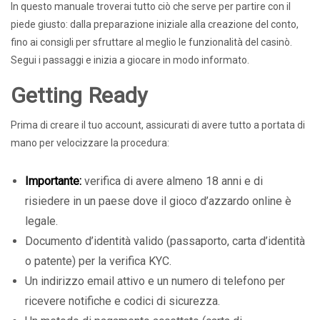
In questo manuale troverai tutto ciò che serve per partire con il
piede giusto: dalla preparazione iniziale alla creazione del conto,
fino ai consigli per sfruttare al meglio le funzionalità del casinò.
Segui i passaggi e inizia a giocare in modo informato.
Getting Ready
Prima di creare il tuo account, assicurati di avere tutto a portata di
mano per velocizzare la procedura:
Importante:
verifica di avere almeno 18 anni e di
risiedere in un paese dove il gioco d’azzardo online è
legale.
Documento d’identità valido (passaporto, carta d’identità
o patente) per la verifica KYC.
Un indirizzo email attivo e un numero di telefono per
ricevere notifiche e codici di sicurezza.