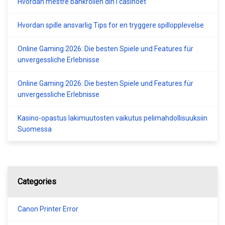
Hvordan mestre bankrollen din i casinoet
Hvordan spille ansvarlig Tips for en tryggere spillopplevelse
Online Gaming 2026: Die besten Spiele und Features für
unvergessliche Erlebnisse
Online Gaming 2026: Die besten Spiele und Features für
unvergessliche Erlebnisse
Kasino-opastus lakimuutosten vaikutus pelimahdollisuuksiin
Suomessa
Categories
Canon Printer Error