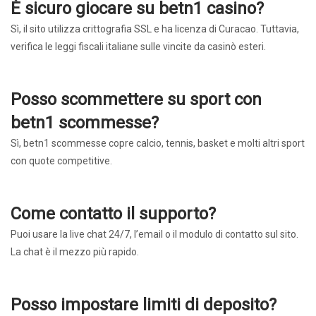
È sicuro giocare su betn1 casino?
Sì, il sito utilizza crittografia SSL e ha licenza di Curacao. Tuttavia,
verifica le leggi fiscali italiane sulle vincite da casinò esteri.
Posso scommettere su sport con
betn1 scommesse?
Sì, betn1 scommesse copre calcio, tennis, basket e molti altri sport
con quote competitive.
Come contatto il supporto?
Puoi usare la live chat 24/7, l’email o il modulo di contatto sul sito.
La chat è il mezzo più rapido.
Posso impostare limiti di deposito?