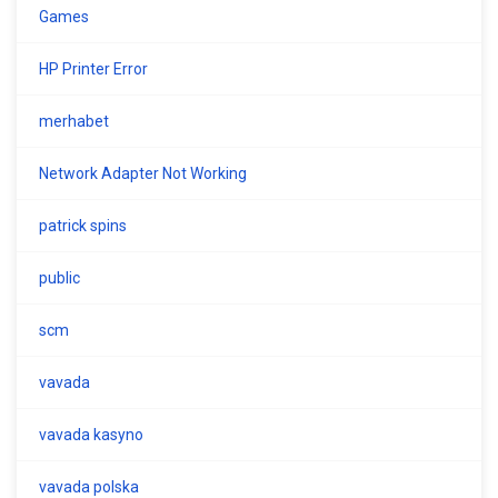
Games
HP Printer Error
merhabet
Network Adapter Not Working
patrick spins
public
scm
vavada
vavada kasyno
vavada polska