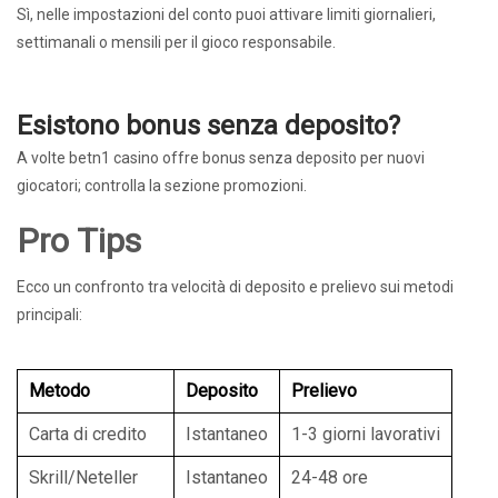
Sì, nelle impostazioni del conto puoi attivare limiti giornalieri,
settimanali o mensili per il gioco responsabile.
Esistono bonus senza deposito?
A volte betn1 casino offre bonus senza deposito per nuovi
giocatori; controlla la sezione promozioni.
Pro Tips
Ecco un confronto tra velocità di deposito e prelievo sui metodi
principali:
Metodo
Deposito
Prelievo
Carta di credito
Istantaneo
1-3 giorni lavorativi
Skrill/Neteller
Istantaneo
24-48 ore