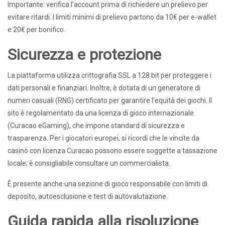
Importante: verifica l’account prima di richiedere un prelievo per
evitare ritardi. I limiti minimi di prelievo partono da 10€ per e-wallet
e 20€ per bonifico.
Sicurezza e protezione
La piattaforma utilizza crittografia SSL a 128 bit per proteggere i
dati personali e finanziari. Inoltre, è dotata di un generatore di
numeri casuali (RNG) certificato per garantire l’equità dei giochi. Il
sito è regolamentato da una licenza di gioco internazionale
(Curacao eGaming), che impone standard di sicurezza e
trasparenza. Per i giocatori europei, si ricordi che le vincite da
casinò con licenza Curacao possono essere soggette a tassazione
locale; è consigliabile consultare un commercialista.
È presente anche una sezione di gioco responsabile con limiti di
deposito, autoesclusione e test di autovalutazione.
Guida rapida alla risoluzione