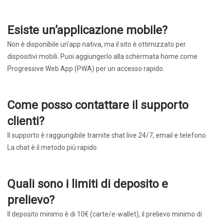
Esiste un’applicazione mobile?
Non è disponibile un’app nativa, ma il sito è ottimizzato per
dispositivi mobili. Puoi aggiungerlo alla schermata home come
Progressive Web App (PWA) per un accesso rapido.
Come posso contattare il supporto
clienti?
Il supporto è raggiungibile tramite chat live 24/7, email e telefono.
La chat è il metodo più rapido.
Quali sono i limiti di deposito e
prelievo?
Il deposito minimo è di 10€ (carte/e-wallet), il prelievo minimo di