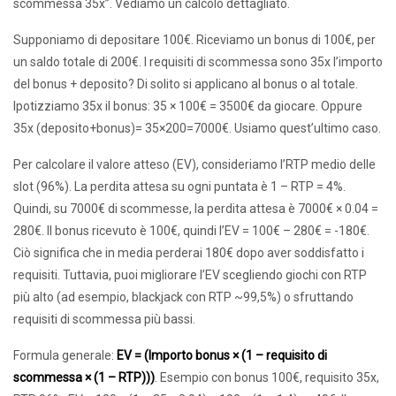
scommessa 35x”. Vediamo un calcolo dettagliato.
Supponiamo di depositare 100€. Riceviamo un bonus di 100€, per
un saldo totale di 200€. I requisiti di scommessa sono 35x l’importo
del bonus + deposito? Di solito si applicano al bonus o al totale.
Ipotizziamo 35x il bonus: 35 × 100€ = 3500€ da giocare. Oppure
35x (deposito+bonus)= 35×200=7000€. Usiamo quest’ultimo caso.
Per calcolare il valore atteso (EV), consideriamo l’RTP medio delle
slot (96%). La perdita attesa su ogni puntata è 1 – RTP = 4%.
Quindi, su 7000€ di scommesse, la perdita attesa è 7000€ × 0.04 =
280€. Il bonus ricevuto è 100€, quindi l’EV = 100€ – 280€ = -180€.
Ciò significa che in media perderai 180€ dopo aver soddisfatto i
requisiti. Tuttavia, puoi migliorare l’EV scegliendo giochi con RTP
più alto (ad esempio, blackjack con RTP ~99,5%) o sfruttando
requisiti di scommessa più bassi.
Formula generale:
EV = (Importo bonus × (1 – requisito di
scommessa × (1 – RTP)))
. Esempio con bonus 100€, requisito 35x,