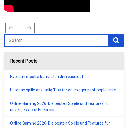
Previous
Next
Post
Post
Post
navigation
Recent Posts
Hvordan mestre bankrollen din i casinoet
Hvordan spille ansvarlig Tips for en tryggere spillopplevelse
Online Gaming 2026: Die besten Spiele und Features für
unvergessliche Erlebnisse
Online Gaming 2026: Die besten Spiele und Features für