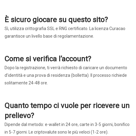
È sicuro giocare su questo sito?
Sì, utilizza crittografia SSL e RNG certificato. La licenza Curacao
garantisce un livello base di regolamentazione.
Come si verifica l’account?
Dopo la registrazione, ti verrà richiesto di caricare un documento
d’identità e una prova di residenza (bolletta). Il processo richiede
solitamente 24-48 ore.
Quanto tempo ci vuole per ricevere un
prelievo?
Dipende dal metodo: e-wallet in 24 ore, carte in 3-5 giorni, bonifico
in 5-7 giorni. Le criptovalute sono le più veloci (1-2 ore).