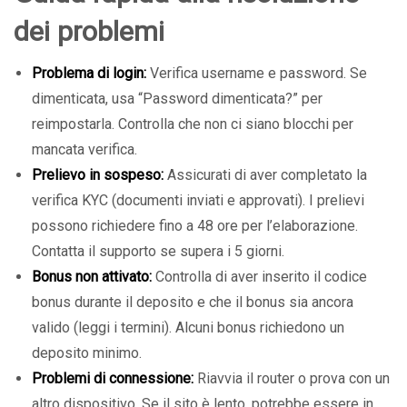
dei problemi
Problema di login:
Verifica username e password. Se
dimenticata, usa “Password dimenticata?” per
reimpostarla. Controlla che non ci siano blocchi per
mancata verifica.
Prelievo in sospeso:
Assicurati di aver completato la
verifica KYC (documenti inviati e approvati). I prelievi
possono richiedere fino a 48 ore per l’elaborazione.
Contatta il supporto se supera i 5 giorni.
Bonus non attivato:
Controlla di aver inserito il codice
bonus durante il deposito e che il bonus sia ancora
valido (leggi i termini). Alcuni bonus richiedono un
deposito minimo.
Problemi di connessione:
Riavvia il router o prova con un
altro dispositivo. Se il sito è lento, potrebbe essere in