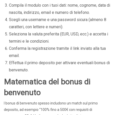
Compila il modulo con i tuoi dati: nome, cognome, data di
nascita, indirizzo, email e numero di telefono.
Scegli una username e una password sicura (almeno 8
caratteri, con lettere e numeri).
Seleziona la valuta preferita (EUR, USD, ecc.) e accetta i
termini e le condizioni.
Conferma la registrazione tramite il link inviato alla tua
email.
Effettua il primo deposito per attivare eventuali bonus di
benvenuto.
Matematica del bonus di
benvenuto
I bonus di benvenuto spesso includono un match sul primo
deposito, ad esempio “100% fino a 500€ con requisiti di