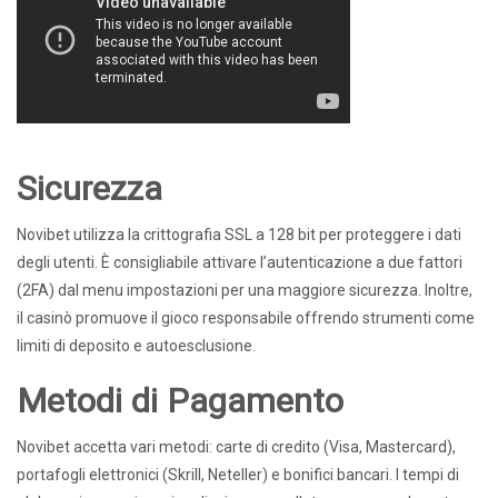
Sicurezza
Novibet utilizza la crittografia SSL a 128 bit per proteggere i dati
degli utenti. È consigliabile attivare l’autenticazione a due fattori
(2FA) dal menu impostazioni per una maggiore sicurezza. Inoltre,
il casinò promuove il gioco responsabile offrendo strumenti come
limiti di deposito e autoesclusione.
Metodi di Pagamento
Novibet accetta vari metodi: carte di credito (Visa, Mastercard),
portafogli elettronici (Skrill, Neteller) e bonifici bancari. I tempi di