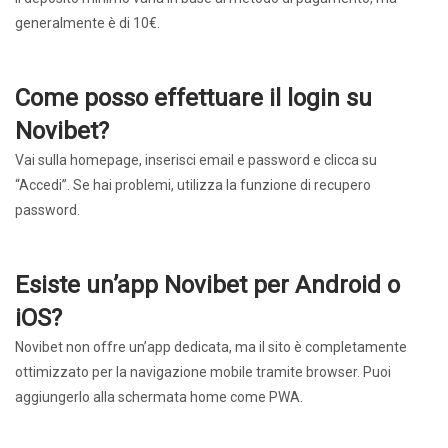
generalmente è di 10€.
Come posso effettuare il login su
Novibet?
Vai sulla homepage, inserisci email e password e clicca su
“Accedi”. Se hai problemi, utilizza la funzione di recupero
password.
Esiste un’app Novibet per Android o
iOS?
Novibet non offre un’app dedicata, ma il sito è completamente
ottimizzato per la navigazione mobile tramite browser. Puoi
aggiungerlo alla schermata home come PWA.