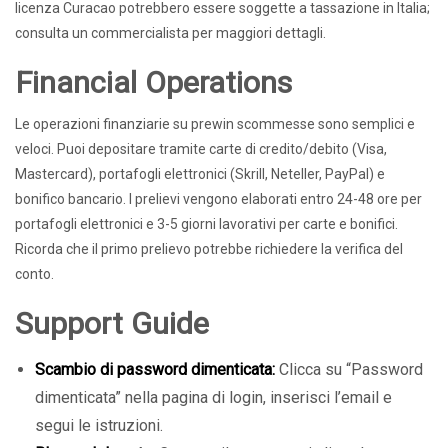
licenza Curacao potrebbero essere soggette a tassazione in Italia;
consulta un commercialista per maggiori dettagli.
Financial Operations
Le operazioni finanziarie su prewin scommesse sono semplici e
veloci. Puoi depositare tramite carte di credito/debito (Visa,
Mastercard), portafogli elettronici (Skrill, Neteller, PayPal) e
bonifico bancario. I prelievi vengono elaborati entro 24-48 ore per
portafogli elettronici e 3-5 giorni lavorativi per carte e bonifici.
Ricorda che il primo prelievo potrebbe richiedere la verifica del
conto.
Support Guide
Scambio di password dimenticata:
Clicca su “Password
dimenticata” nella pagina di login, inserisci l’email e
segui le istruzioni.