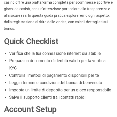
casino offre una piattaforma completa per scommesse sportive e
giochi da casinò, con un’attenzione particolare alla trasparenza e
alla sicurezza. In questa guida pratica esploreremo ogni aspetto,
dalla registrazione al ritiro delle vincite, con calcoli dettagliati sui
bonus.
Quick Checklist
Verifica che la tua connessione internet sia stabile
Prepara un documento d’identità valido per la verifica
KYC
Controlla i metodi di pagamento disponibili per te
Leggi i termini e condizioni del bonus di benvenuto
Imposta un limite di deposito per un gioco responsabile
Salva il supporto clienti tra i contatti rapidi
Account Setup