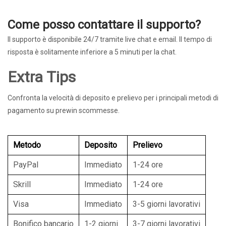
Come posso contattare il supporto?
Il supporto è disponibile 24/7 tramite live chat e email. Il tempo di
risposta è solitamente inferiore a 5 minuti per la chat.
Extra Tips
Confronta la velocità di deposito e prelievo per i principali metodi di
pagamento su prewin scommesse.
Metodo
Deposito
Prelievo
PayPal
Immediato
1-24 ore
Skrill
Immediato
1-24 ore
Visa
Immediato
3-5 giorni lavorativi
Bonifico bancario
1-2 giorni
3-7 giorni lavorativi