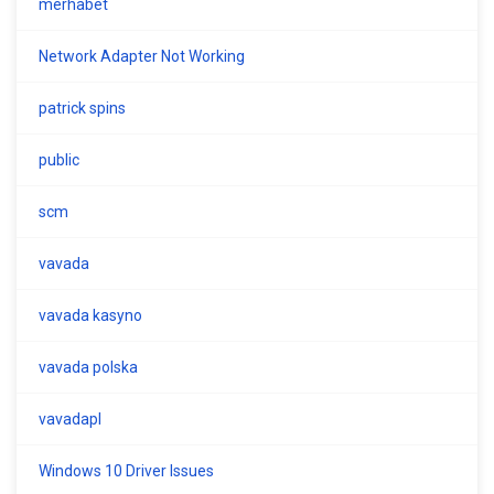
merhabet
Network Adapter Not Working
patrick spins
public
scm
vavada
vavada kasyno
vavada polska
vavadapl
Windows 10 Driver Issues