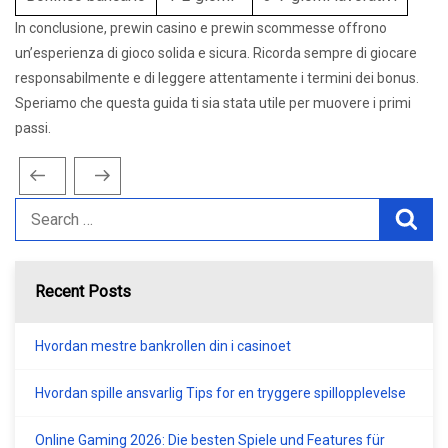
In conclusione, prewin casino e prewin scommesse offrono
un’esperienza di gioco solida e sicura. Ricorda sempre di giocare
responsabilmente e di leggere attentamente i termini dei bonus.
Speriamo che questa guida ti sia stata utile per muovere i primi
passi.
Previous
Next
Post
Post
Post
navigation
Recent Posts
Hvordan mestre bankrollen din i casinoet
Hvordan spille ansvarlig Tips for en tryggere spillopplevelse
Online Gaming 2026: Die besten Spiele und Features für