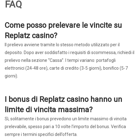
FAQ
Come posso prelevare le vincite su
Replatz casino?
Il prelievo avviene tramite lo stesso metodo utilizzato per il
deposito. Dopo aver soddisfatto i requisiti di scommessa, richiedi il
prelievo nella sezione “Cassa”. I tempi variano: portafogli
elettronici (24-48 ore), carte di credito (3-5 giorni), bonifico (5-7
giorni).
I bonus di Replatz casino hanno un
limite di vincita massima?
Sì, solitamente i bonus prevedono un limite massimo di vincita
prelevabile, spesso pari a 10 volte l’importo del bonus. Verifica
sempre i termini specifici dell’offerta.