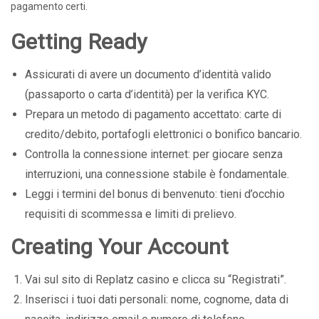
pagamento certi.
Getting Ready
Assicurati di avere un documento d’identità valido
(passaporto o carta d’identità) per la verifica KYC.
Prepara un metodo di pagamento accettato: carte di
credito/debito, portafogli elettronici o bonifico bancario.
Controlla la connessione internet: per giocare senza
interruzioni, una connessione stabile è fondamentale.
Leggi i termini del bonus di benvenuto: tieni d’occhio
requisiti di scommessa e limiti di prelievo.
Creating Your Account
Vai sul sito di Replatz casino e clicca su “Registrati”.
Inserisci i tuoi dati personali: nome, cognome, data di