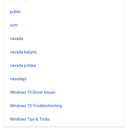
public
scm
vavada
vavada kasyno
vavada polska
vavadapl
Windows 10 Driver Issues
Windows 10 Troubleshooting
Windows Tips & Tricks