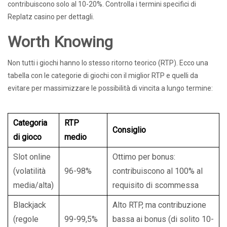
contribuiscono solo al 10-20%. Controlla i termini specifici di
Replatz casino per dettagli.
Worth Knowing
Non tutti i giochi hanno lo stesso ritorno teorico (RTP). Ecco una
tabella con le categorie di giochi con il miglior RTP e quelli da
evitare per massimizzare le possibilità di vincita a lungo termine:
Categoria
RTP
Consiglio
di gioco
medio
Slot online
Ottimo per bonus:
(volatilità
96-98%
contribuiscono al 100% al
media/alta)
requisito di scommessa
Blackjack
Alto RTP, ma contribuzione
(regole
99-99,5%
bassa ai bonus (di solito 10-