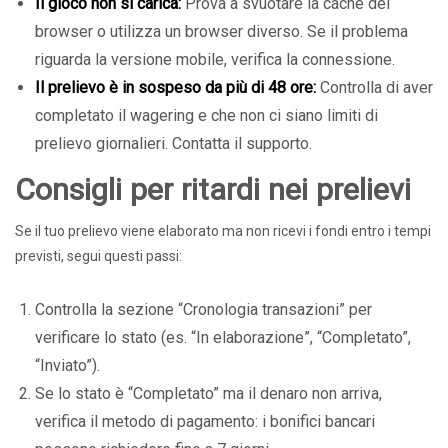
Il gioco non si carica:
Prova a svuotare la cache del
browser o utilizza un browser diverso. Se il problema
riguarda la versione mobile, verifica la connessione.
Il prelievo è in sospeso da più di 48 ore:
Controlla di aver
completato il wagering e che non ci siano limiti di
prelievo giornalieri. Contatta il supporto.
Consigli per ritardi nei prelievi
Se il tuo prelievo viene elaborato ma non ricevi i fondi entro i tempi
previsti, segui questi passi:
Controlla la sezione “Cronologia transazioni” per
verificare lo stato (es. “In elaborazione”, “Completato”,
“Inviato”).
Se lo stato è “Completato” ma il denaro non arriva,
verifica il metodo di pagamento: i bonifici bancari