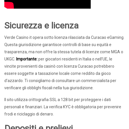
Sicurezza e licenza
Verde Casino it opera sotto licenza rilasciata da Curacao eGaming.
Questa giurisdizione garantisce controlli di base su equità e
trasparenza, ma non offre la stessa tutela di licenze come MGA o
UKGC.
Importante:
per giocatori residenti in Italia o nell’UE, le
vincite provenienti da casinò con licenza Curacao potrebbero
essere soggette a tassazione locale come reddito da gioco
d’azzardo. Ti consigliamo di consultare un commercialista per
verificare gli obblighi fiscali nella tua giurisdizione.
Il sito utilizza crittografia SSL a 128 bit per proteggere i dati
personali e finanziari. La verifica KYC è obbligatoria per prevenire
frodi e riciclaggio di denaro.
Depositi e prelievi