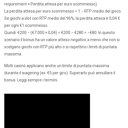
requirement × Perdita attesa per euro scommesso).
La perdita attesa per euro scommesso = 1 − RTP medio del gioco.
Se giochi a slot con RTP medio del 96%, la perdita attesa è 0,04 €
per ogni €1 scommesso.
Quindi: €200 − (€7.000 × 0,04) = €200 − €280 = −€80. In questo
scenario il bonus ha un valore atteso negativo a meno che non si
scelgano giochi con RTP più alto o si rispettino i limiti di puntata
massima.
Molti casinò applicano anche un limite di puntata massima
durante il wagering (es. €5 per giro). Superarlo può annullare il
bonus. Leggi sempre i termini.