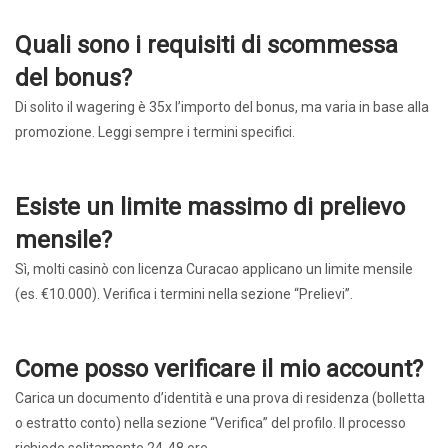
Quali sono i requisiti di scommessa
del bonus?
Di solito il wagering è 35x l’importo del bonus, ma varia in base alla
promozione. Leggi sempre i termini specifici.
Esiste un limite massimo di prelievo
mensile?
Sì, molti casinò con licenza Curacao applicano un limite mensile
(es. €10.000). Verifica i termini nella sezione “Prelievi”.
Come posso verificare il mio account?
Carica un documento d’identità e una prova di residenza (bolletta
o estratto conto) nella sezione “Verifica” del profilo. Il processo
richiede solitamente 24-48 ore.