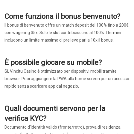
Come funziona il bonus benvenuto?
Il bonus di benvenuto offre un match deposit del 100% fino a 200€,
con wagering 35x. Solo le slot contribuiscono al 100%. I termini
includono un limite massimo di prelievo pari a 10x il bonus.
È possibile giocare su mobile?
Sì, Vincitu Casino è ottimizzato per dispositivi mobili tramite
browser. Puoi aggiungere la PWA alla home screen per un accesso
rapido senza scaricare app dal negozio.
Quali documenti servono per la
verifica KYC?
Documento d’identità valido (fronte/retro), prova di residenza