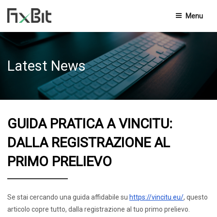
Menu
Privacy Policy
Latest News
Terms And Conditions
End-User Licensing Agreement
Knowledge Base
GUIDA PRATICA A VINCITU:
Contact Us
DALLA REGISTRAZIONE AL
PRIMO PRELIEVO
Se stai cercando una guida affidabile su
https://vincitu.eu/
, questo
articolo copre tutto, dalla registrazione al tuo primo prelievo.