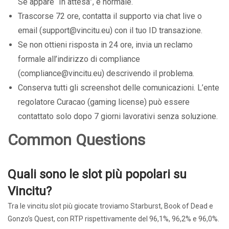
Se appare “In attesa”, è normale.
Trascorse 72 ore, contatta il supporto via chat live o
email (support@vincitu.eu) con il tuo ID transazione.
Se non ottieni risposta in 24 ore, invia un reclamo
formale all’indirizzo di compliance
(compliance@vincitu.eu) descrivendo il problema.
Conserva tutti gli screenshot delle comunicazioni. L’ente
regolatore Curacao (gaming license) può essere
contattato solo dopo 7 giorni lavorativi senza soluzione.
Common Questions
Quali sono le slot più popolari su
Vincitu?
Tra le vincitu slot più giocate troviamo Starburst, Book of Dead e
Gonzo’s Quest, con RTP rispettivamente del 96,1%, 96,2% e 96,0%.