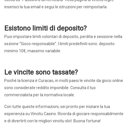
inserisci la tua email e segui le istruzioni per reimpostarla.
Esistono limiti di deposito?
Puoi impostare limiti volontari di deposito, perdita e sessione nella
sezione “Gioco responsabile”. I limiti predefiniti sono: deposito
minimo 10€, massimo variabile.
Le vincite sono tassate?
Poiché la licenza è Curacao, in molti paesi le vincite da gioco online
sono considerate reddito imponibile. Consulta il tuo
commercialista per la normativa locale.
Con tutte queste informazioni, sei pronto per iniziare la tua
esperienza su Vincitu Casino. Ricorda di giocare responsabilmente
e di divertirti con le migliori vincitu slot. Buona fortuna!