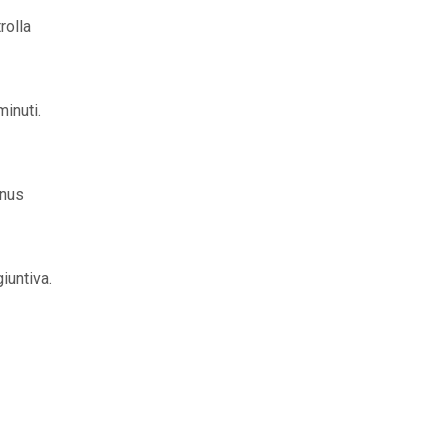
rolla
minuti.
onus
iuntiva.