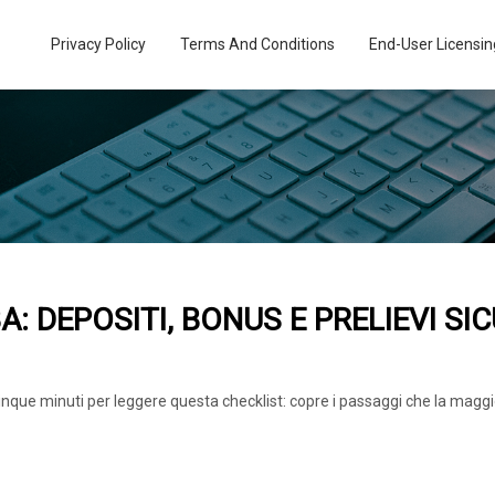
Privacy Policy
Terms And Conditions
End-User Licensi
 DEPOSITI, BONUS E PRELIEVI SIC
 cinque minuti per leggere questa checklist: copre i passaggi che la magg