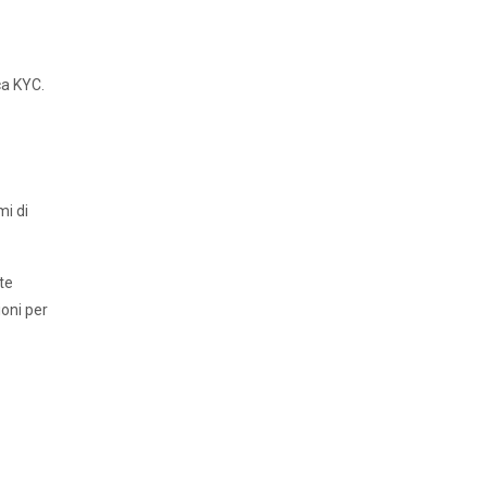
ca KYC.
mi di
ite
ioni per