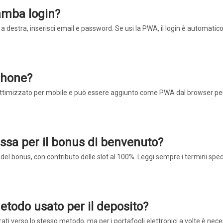
amba login?
 a destra, inserisci email e password. Se usi la PWA, il login è automatic
phone?
 è ottimizzato per mobile e può essere aggiunto come PWA dal browser pe
essa per il bonus di benvenuto?
del bonus, con contributo delle slot al 100%. Leggi sempre i termini speci
etodo usato per il deposito?
orati verso lo stesso metodo, ma per i portafogli elettronici a volte è nec