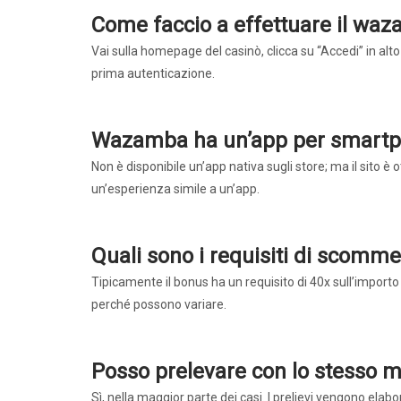
Come faccio a effettuare il waz
Vai sulla homepage del casinò, clicca su “Accedi” in alto
prima autenticazione.
Wazamba ha un’app per smart
Non è disponibile un’app nativa sugli store; ma il sito
un’esperienza simile a un’app.
Quali sono i requisiti di scomm
Tipicamente il bonus ha un requisito di 40x sull’importo 
perché possono variare.
Posso prelevare con lo stesso m
Sì, nella maggior parte dei casi. I prelievi vengono elab