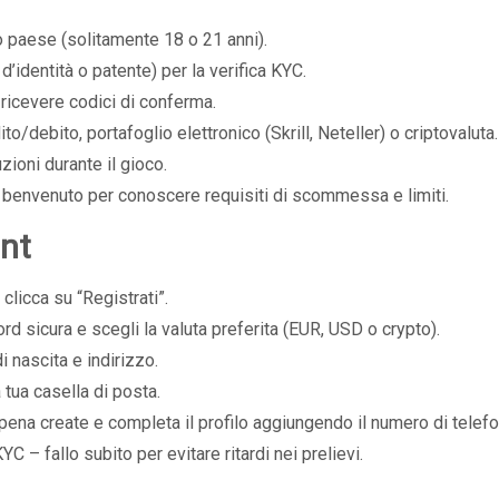
o paese (solitamente 18 o 21 anni).
’identità o patente) per la verifica KYC.
 ricevere codici di conferma.
/debito, portafoglio elettronico (Skrill, Neteller) o criptovaluta.
zioni durante il gioco.
di benvenuto per conoscere requisiti di scommessa e limiti.
unt
 clicca su “Registrati”.
ord sicura e scegli la valuta preferita (EUR, USD o crypto).
 nascita e indirizzo.
 tua casella di posta.
pena create e completa il profilo aggiungendo il numero di telefo
YC – fallo subito per evitare ritardi nei prelievi.