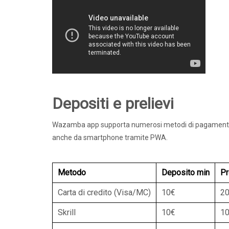
Depositi e prelievi
Wazamba app supporta numerosi metodi di pagamento. L’
anche da smartphone tramite PWA.
Metodo
Deposito min
Pr
Carta di credito (Visa/MC)
10€
2
Skrill
10€
1