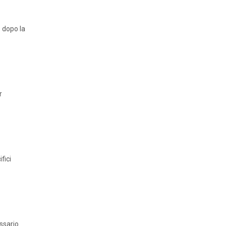
o dopo la
r
fici
essario