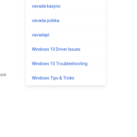
vavada kasyno
vavada polska
vavadapl
Windows 10 Driver Issues
Windows 10 Troubleshooting
ioni
Windows Tips & Tricks