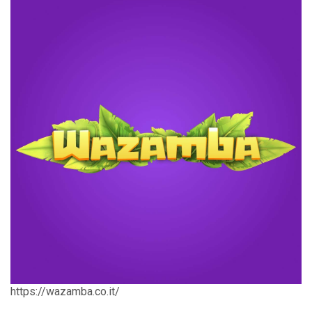
https://wazamba.co.it/