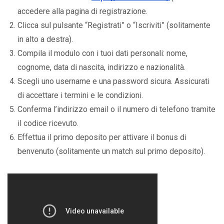
accedere alla pagina di registrazione.
Clicca sul pulsante “Registrati” o “Iscriviti” (solitamente
in alto a destra).
Compila il modulo con i tuoi dati personali: nome,
cognome, data di nascita, indirizzo e nazionalità.
Scegli uno username e una password sicura. Assicurati
di accettare i termini e le condizioni.
Conferma l’indirizzo email o il numero di telefono tramite
il codice ricevuto.
Effettua il primo deposito per attivare il bonus di
benvenuto (solitamente un match sul primo deposito).