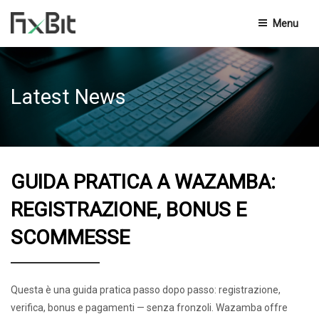
Menu
Privacy Policy
Latest News
Terms And Conditions
End-User Licensing Agreement
Knowledge Base
GUIDA PRATICA A WAZAMBA:
Contact Us
REGISTRAZIONE, BONUS E
SCOMMESSE
Questa è una guida pratica passo dopo passo: registrazione,
verifica, bonus e pagamenti — senza fronzoli. Wazamba offre