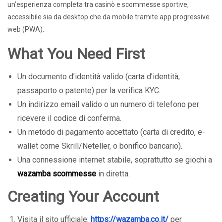
un’esperienza completa tra casinò e scommesse sportive,
accessibile sia da desktop che da mobile tramite app progressive
web (PWA).
What You Need First
Un documento d’identità valido (carta d’identità,
passaporto o patente) per la verifica KYC.
Un indirizzo email valido o un numero di telefono per
ricevere il codice di conferma.
Un metodo di pagamento accettato (carta di credito, e-
wallet come Skrill/Neteller, o bonifico bancario).
Una connessione internet stabile, soprattutto se giochi a
wazamba scommesse
in diretta.
Creating Your Account
Visita il sito ufficiale:
https://wazamba.co.it/
per