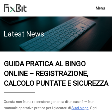
Menu
Privacy Policy
Latest News
Terms And Conditions
End-User Licensing Agreement
Knowledge Base
GUIDA PRATICA AL BINGO
Contact Us
ONLINE – REGISTRAZIONE,
CALCOLO PUNTATE E SICUREZZA
Questa non è una recensione generica di un casinò — è un
manuale operativo pratico per i giocatori di
Sisal bingo
. Ogni