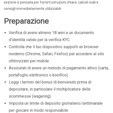
sezione è pensata per fornirti istruzioni chiare, calcoli reali e
consigli immediatamente utilizzabili.
Preparazione
Verifica di avere almeno 18 anni e un documento
d’identità valido per la verifica KYC.
Controlla che il tuo dispositivo supporti un browser
moderno (Chrome, Safari, Firefox) per accedere al sito
ottimizzato per mobile.
Assicurati di avere un metodo di pagamento attivo (carta,
portafoglio elettronico o bonifico).
Leggi i termini del bonus di benvenuto prima di
depositare, in particolare il moltiplicatore delle
scommesse (wagering).
Imposta un limite di deposito giornaliero/settimanale
per giocare in modo responsabile.