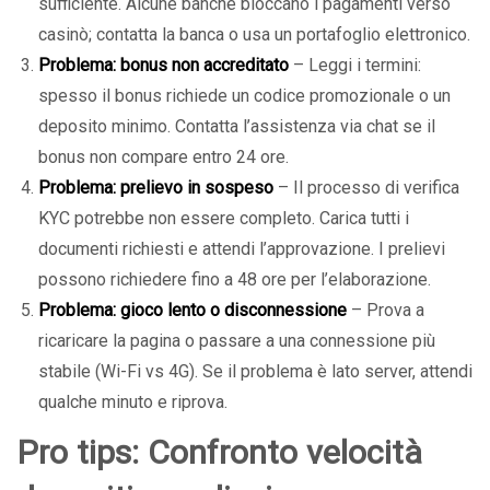
sufficiente. Alcune banche bloccano i pagamenti verso
casinò; contatta la banca o usa un portafoglio elettronico.
Problema: bonus non accreditato
– Leggi i termini:
spesso il bonus richiede un codice promozionale o un
deposito minimo. Contatta l’assistenza via chat se il
bonus non compare entro 24 ore.
Problema: prelievo in sospeso
– Il processo di verifica
KYC potrebbe non essere completo. Carica tutti i
documenti richiesti e attendi l’approvazione. I prelievi
possono richiedere fino a 48 ore per l’elaborazione.
Problema: gioco lento o disconnessione
– Prova a
ricaricare la pagina o passare a una connessione più
stabile (Wi-Fi vs 4G). Se il problema è lato server, attendi
qualche minuto e riprova.
Pro tips: Confronto velocità