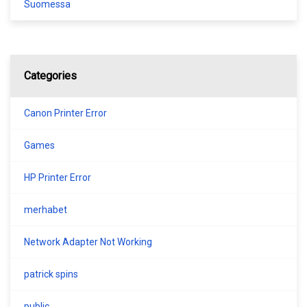
Suomessa
Categories
Canon Printer Error
Games
HP Printer Error
merhabet
Network Adapter Not Working
patrick spins
public