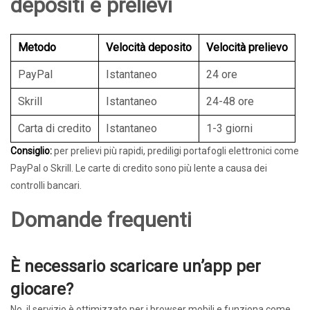
depositi e prelievi
Metodo
Velocità deposito
Velocità prelievo
PayPal
Istantaneo
24 ore
Skrill
Istantaneo
24-48 ore
Carta di credito
Istantaneo
1-3 giorni
Consiglio:
per prelievi più rapidi, prediligi portafogli elettronici come
PayPal o Skrill. Le carte di credito sono più lente a causa dei
controlli bancari.
Domande frequenti
È necessario scaricare un’app per
giocare?
No, il servizio è ottimizzato per i browser mobili e funziona come