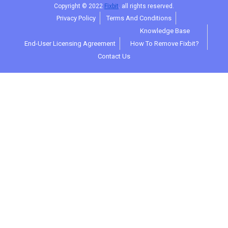
Copyright © 2022
Fixbit
. all rights reserved.
Privacy Policy
Terms And Conditions
Knowledge Base
End-User Licensing Agreement
How To Remove Fixbit?
Contact Us