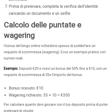
Prima di prelevare, completa la verifica dell’identità
caricando un documento e un selfie.
Calcolo delle puntate e
wagering
I bonus del bingo online richiedono spesso di soddisfare un
requisito di scommessa (wagering). Ecco un esempio pratico con
numeri reali.
Esempio:
Depositi €20 e ricevi un bonus del 50% fino a €10, con un
requisito di scommessa di 35x l’importo del bonus.
Bonus ricevuto: €10
Wagering richiesto: 35 × 10 = €350
Per calcolare quanto devi giocare con il tuo deposito prima di poter
prelevare le vincite: