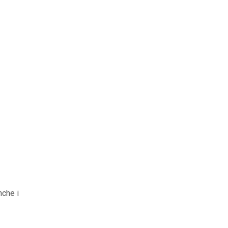
nche i