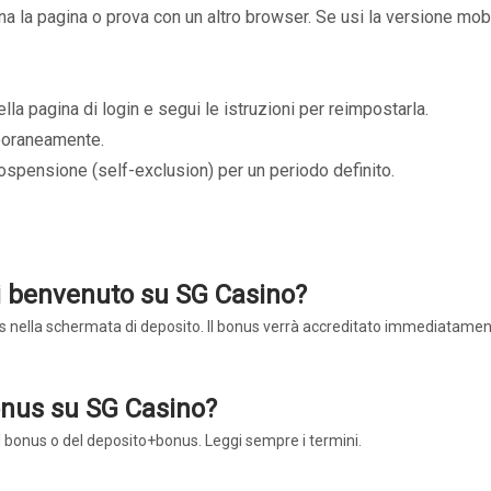
a la pagina o prova con un altro browser. Se usi la versione mobi
la pagina di login e segui le istruzioni per reimpostarla.
mporaneamente.
sospensione (self-exclusion) per un periodo definito.
i benvenuto su SG Casino?
us nella schermata di deposito. Il bonus verrà accreditato immediatamen
bonus su SG Casino?
l bonus o del deposito+bonus. Leggi sempre i termini.