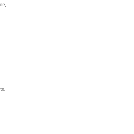
le,
te.