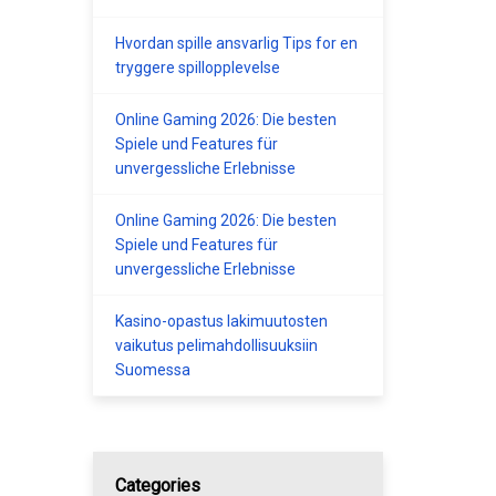
Hvordan spille ansvarlig Tips for en
tryggere spillopplevelse
Online Gaming 2026: Die besten
Spiele und Features für
unvergessliche Erlebnisse
Online Gaming 2026: Die besten
Spiele und Features für
unvergessliche Erlebnisse
Kasino-opastus lakimuutosten
vaikutus pelimahdollisuuksiin
Suomessa
Categories