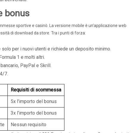
 e bonus
mmesse sportive e casinò. La versione mobile è un’applicazione web
ità di download da store. Tra i punti di forza:
 solo per i nuovi utenti e richiede un deposito minimo.
Formula 1 e molti altri.
bancario, PayPal e Skrill.
24/7.
Requisiti di scommessa
5x l’importo del bonus
3x l’importo del bonus
tte
Nessun requisito