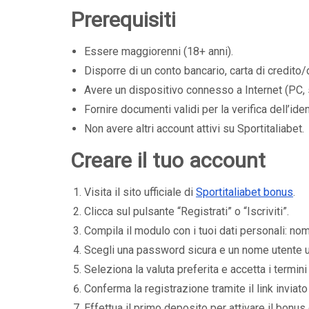
Prerequisiti
Essere maggiorenni (18+ anni).
Disporre di un conto bancario, carta di credito/
Avere un dispositivo connesso a Internet (PC, 
Fornire documenti validi per la verifica dell’ide
Non avere altri account attivi su Sportitaliabet.
Creare il tuo account
Visita il sito ufficiale di
Sportitaliabet bonus
.
Clicca sul pulsante “Registrati” o “Iscriviti”.
Compila il modulo con i tuoi dati personali: no
Scegli una password sicura e un nome utente u
Seleziona la valuta preferita e accetta i termini
Conferma la registrazione tramite il link inviato 
Effettua il primo deposito per attivare il bonus