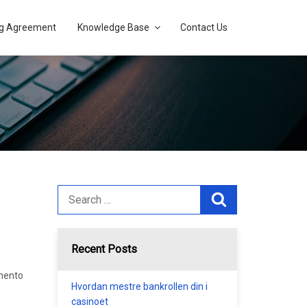
ng Agreement
Knowledge Base
Contact Us
Recent Posts
amento
Hvordan mestre bankrollen din i
casinoet