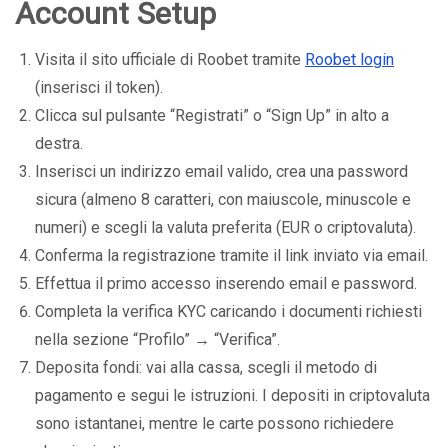
Account Setup
Visita il sito ufficiale di Roobet tramite
Roobet login
(inserisci il token).
Clicca sul pulsante “Registrati” o “Sign Up” in alto a
destra.
Inserisci un indirizzo email valido, crea una password
sicura (almeno 8 caratteri, con maiuscole, minuscole e
numeri) e scegli la valuta preferita (EUR o criptovaluta).
Conferma la registrazione tramite il link inviato via email.
Effettua il primo accesso inserendo email e password.
Completa la verifica KYC caricando i documenti richiesti
nella sezione “Profilo” → “Verifica”.
Deposita fondi: vai alla cassa, scegli il metodo di
pagamento e segui le istruzioni. I depositi in criptovaluta
sono istantanei, mentre le carte possono richiedere