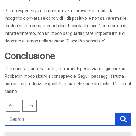
Per un’esperienza ottimale, utilizza il browser in modalità
incognito o privata se condividi il dispositivo, e non salvare mai le
credenziali su computer pubblici. Ricorda: il gioco è una forma di
intrattenimento, non un modo per guadagnare. Imposta limiti di
deposito e tempo nella sezione “Gioco Responsabile”.
Conclusione
Con questa guida, hai tutti gli strumenti per iniziare a giocare su
Roobet in modo sicuro e consapevole. Segui i passaggi, sfrutta i
bonus con prudenza e goditi l’ampia selezione di giochi offerta dal
casinò.
Previous
Next
Post
Post
Post
navigation