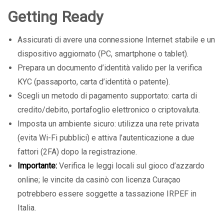
Getting Ready
Assicurati di avere una connessione Internet stabile e un
dispositivo aggiornato (PC, smartphone o tablet).
Prepara un documento d’identità valido per la verifica
KYC (passaporto, carta d’identità o patente).
Scegli un metodo di pagamento supportato: carta di
credito/debito, portafoglio elettronico o criptovaluta.
Imposta un ambiente sicuro: utilizza una rete privata
(evita Wi-Fi pubblici) e attiva l’autenticazione a due
fattori (2FA) dopo la registrazione.
Importante:
Verifica le leggi locali sul gioco d’azzardo
online; le vincite da casinò con licenza Curaçao
potrebbero essere soggette a tassazione IRPEF in
Italia.