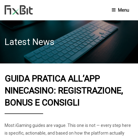
Menu
Privacy Policy
Latest News
Terms And Conditions
End-User Licensing Agreement
Knowledge Base
GUIDA PRATICA ALL’APP
Contact Us
NINECASINO: REGISTRAZIONE,
BONUS E CONSIGLI
Most iGaming guides are vague. This one is not — every step here
is specific, actionable, and based on how the platform actually