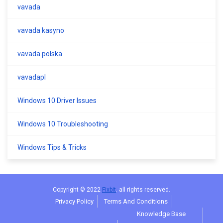
vavada
vavada kasyno
vavada polska
vavadapl
Windows 10 Driver Issues
Windows 10 Troubleshooting
Windows Tips & Tricks
Copyright © 2022
Fixbit
. all rights reserved.
Privacy Policy
Terms And Conditions
Knowledge Base