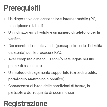
Prerequisiti
Un dispositivo con connessione Internet stabile (PC,
smartphone o tablet).
Un indirizzo email valido e un numero di telefono per la
verifica.
Documento d’identità valido (passaporto, carta d’identità
o patente) per la procedura KYC.
Aver compiuto almeno 18 anni (o l’età legale nel tuo
paese di residenza).
Un metodo di pagamento supportato (carta di credito,
portafoglio elettronico o bonifico).
Conoscenza di base delle condizioni di bonus, in
particolare del requisito di scommessa.
Registrazione