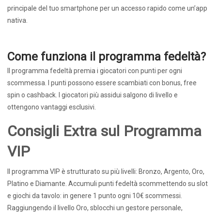
principale del tuo smartphone per un accesso rapido come un’app
nativa.
Come funziona il programma fedeltà?
Il programma fedeltà premia i giocatori con punti per ogni
scommessa. I punti possono essere scambiati con bonus, free
spin o cashback. I giocatori più assidui salgono di livello e
ottengono vantaggi esclusivi.
Consigli Extra sul Programma
VIP
Il programma VIP è strutturato su più livelli: Bronzo, Argento, Oro,
Platino e Diamante. Accumuli punti fedeltà scommettendo su slot
e giochi da tavolo: in genere 1 punto ogni 10€ scommessi.
Raggiungendo il livello Oro, sblocchi un gestore personale,