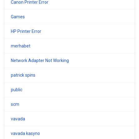
Canon Printer Error
Games
HP Printer Error
merhabet
Network Adapter Not Working
patrick spins
public
scm
vavada
vavada kasyno