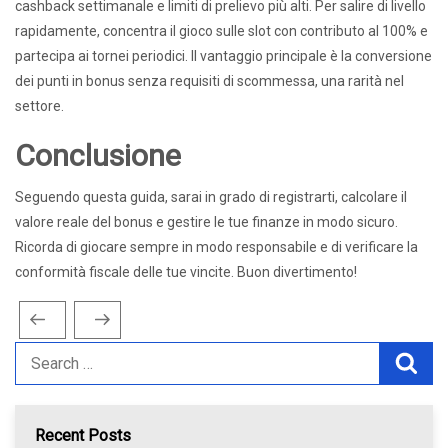
cashback settimanale e limiti di prelievo più alti. Per salire di livello
rapidamente, concentra il gioco sulle slot con contributo al 100% e
partecipa ai tornei periodici. Il vantaggio principale è la conversione
dei punti in bonus senza requisiti di scommessa, una rarità nel
settore.
Conclusione
Seguendo questa guida, sarai in grado di registrarti, calcolare il
valore reale del bonus e gestire le tue finanze in modo sicuro.
Ricorda di giocare sempre in modo responsabile e di verificare la
conformità fiscale delle tue vincite. Buon divertimento!
Previous
Next
Post
Post
Post
navigation
Recent Posts