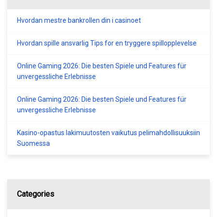
Hvordan mestre bankrollen din i casinoet
Hvordan spille ansvarlig Tips for en tryggere spillopplevelse
Online Gaming 2026: Die besten Spiele und Features für
unvergessliche Erlebnisse
Online Gaming 2026: Die besten Spiele und Features für
unvergessliche Erlebnisse
Kasino-opastus lakimuutosten vaikutus pelimahdollisuuksiin
Suomessa
Categories