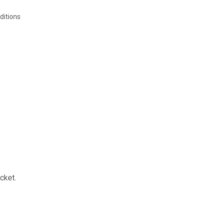
ditions
cket.