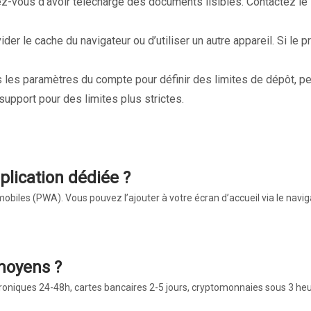
ez-vous d’avoir téléchargé des documents lisibles. Contactez le
r le cache du navigateur ou d’utiliser un autre appareil. Si le 
les paramètres du compte pour définir des limites de dépôt, pe
upport pour des limites plus strictes.
plication dédiée ?
biles (PWA). Vous pouvez l’ajouter à votre écran d’accueil via le navi
 moyens ?
ctroniques 24-48h, cartes bancaires 2-5 jours, cryptomonnaies sous 3 heu