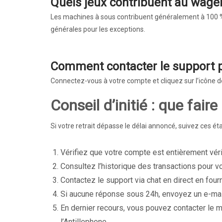
Quels jeux contribuent au wage
Les machines à sous contribuent généralement à 100 %, l
générales pour les exceptions.
Comment contacter le support pa
Connectez-vous à votre compte et cliquez sur l’icône de 
Conseil d’initié : que fair
Si votre retrait dépasse le délai annoncé, suivez ces ét
Vérifiez que votre compte est entièrement vér
Consultez l’historique des transactions pour voir
Contactez le support via chat en direct en four
Si aucune réponse sous 24h, envoyez un e-mai
En dernier recours, vous pouvez contacter le m
l’Antillephone.