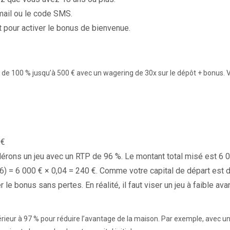
mail ou le code SMS.
 pour activer le bonus de bienvenue.
de 100 % jusqu’à 500 € avec un wagering de 30x sur le dépôt + bonus. V
 €
dérons un jeu avec un RTP de 96 %. Le montant total misé est 6 0
96) = 6 000 € × 0,04 = 240 €. Comme votre capital de départ est 
 le bonus sans pertes. En réalité, il faut viser un jeu à faible av
rieur à 97 % pour réduire l’avantage de la maison. Par exemple, avec u