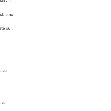
 service
problème
rte ou
gateur
res,