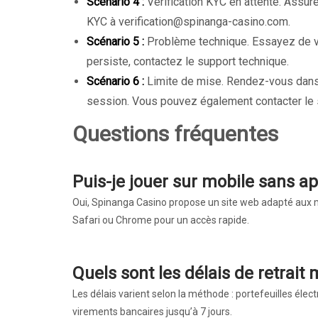
Scénario 4 :
Vérification KYC en attente. Assur
KYC à verification@spinanga-casino.com.
Scénario 5 :
Problème technique. Essayez de vide
persiste, contactez le support technique.
Scénario 6 :
Limite de mise. Rendez-vous dans 
session. Vous pouvez également contacter le s
Questions fréquentes
Puis-je jouer sur mobile sans ap
Oui, Spinanga Casino propose un site web adapté aux mo
Safari ou Chrome pour un accès rapide.
Quels sont les délais de retrait
Les délais varient selon la méthode : portefeuilles éle
virements bancaires jusqu’à 7 jours.