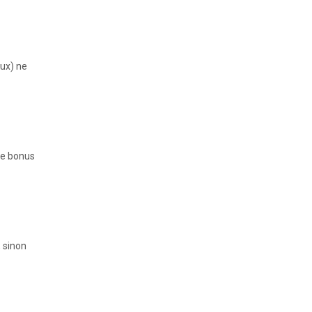
eux) ne
de bonus
, sinon