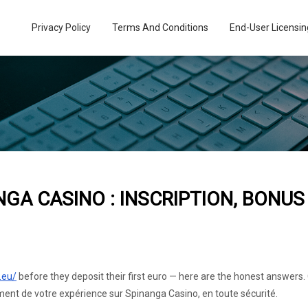
Privacy Policy
Terms And Conditions
End-User Licensi
NGA CASINO : INSCRIPTION, BONUS
.eu/
before they deposit their first euro — here are the honest answers.
ent de votre expérience sur Spinanga Casino, en toute sécurité.