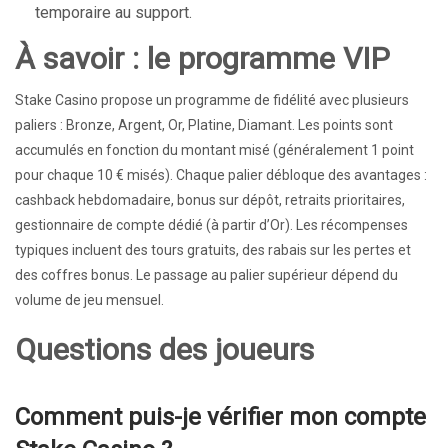
temporaire au support.
À savoir : le programme VIP
Stake Casino propose un programme de fidélité avec plusieurs
paliers : Bronze, Argent, Or, Platine, Diamant. Les points sont
accumulés en fonction du montant misé (généralement 1 point
pour chaque 10 € misés). Chaque palier débloque des avantages :
cashback hebdomadaire, bonus sur dépôt, retraits prioritaires,
gestionnaire de compte dédié (à partir d’Or). Les récompenses
typiques incluent des tours gratuits, des rabais sur les pertes et
des coffres bonus. Le passage au palier supérieur dépend du
volume de jeu mensuel.
Questions des joueurs
Comment puis-je vérifier mon compte