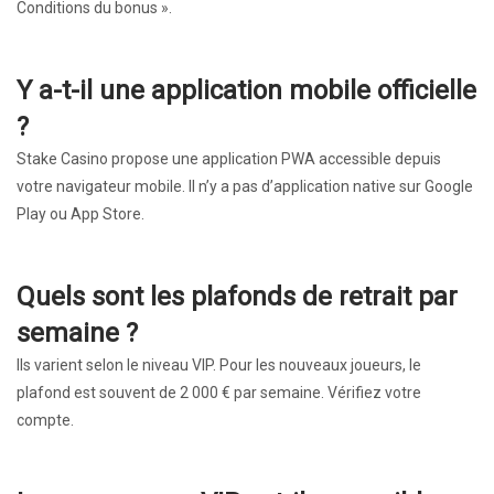
Conditions du bonus ».
Y a-t-il une application mobile officielle
?
Stake Casino propose une application PWA accessible depuis
votre navigateur mobile. Il n’y a pas d’application native sur Google
Play ou App Store.
Quels sont les plafonds de retrait par
semaine ?
Ils varient selon le niveau VIP. Pour les nouveaux joueurs, le
plafond est souvent de 2 000 € par semaine. Vérifiez votre
compte.