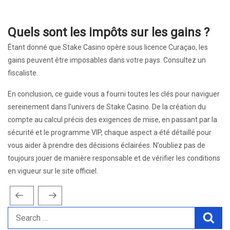
Quels sont les impôts sur les gains ?
Étant donné que Stake Casino opère sous licence Curaçao, les
gains peuvent être imposables dans votre pays. Consultez un
fiscaliste.
En conclusion, ce guide vous a fourni toutes les clés pour naviguer
sereinement dans l’univers de Stake Casino. De la création du
compte au calcul précis des exigences de mise, en passant par la
sécurité et le programme VIP, chaque aspect a été détaillé pour
vous aider à prendre des décisions éclairées. N’oubliez pas de
toujours jouer de manière responsable et de vérifier les conditions
en vigueur sur le site officiel.
Previous
Next
Post
Post
Post
navigation