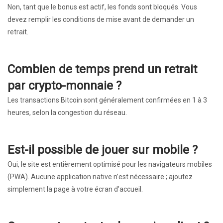
Non, tant que le bonus est actif, les fonds sont bloqués. Vous
devez remplir les conditions de mise avant de demander un
retrait.
Combien de temps prend un retrait
par crypto-monnaie ?
Les transactions Bitcoin sont généralement confirmées en 1 à 3
heures, selon la congestion du réseau.
Est-il possible de jouer sur mobile ?
Oui, le site est entièrement optimisé pour les navigateurs mobiles
(PWA). Aucune application native n’est nécessaire ; ajoutez
simplement la page à votre écran d’accueil.