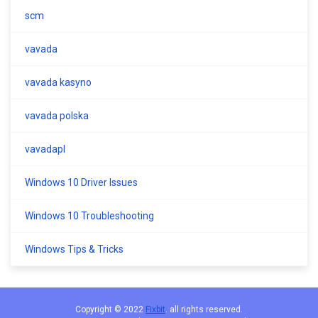
scm
vavada
vavada kasyno
vavada polska
vavadapl
Windows 10 Driver Issues
Windows 10 Troubleshooting
Windows Tips & Tricks
Copyright © 2022
Fixbit
. all rights reserved.