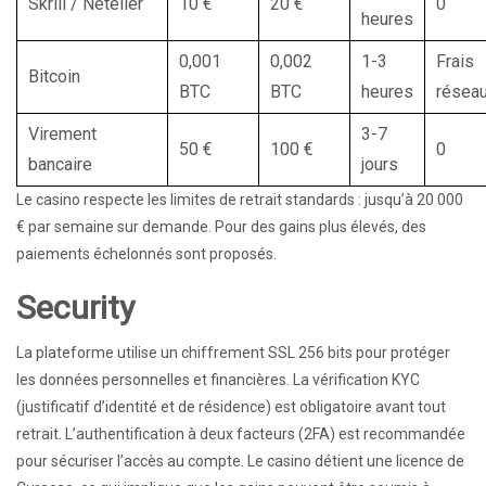
Skrill / Neteller
10 €
20 €
0
heures
0,001
0,002
1-3
Frais
Bitcoin
BTC
BTC
heures
résea
Virement
3-7
50 €
100 €
0
bancaire
jours
Le casino respecte les limites de retrait standards : jusqu’à 20 000
€ par semaine sur demande. Pour des gains plus élevés, des
paiements échelonnés sont proposés.
Security
La plateforme utilise un chiffrement SSL 256 bits pour protéger
les données personnelles et financières. La vérification KYC
(justificatif d’identité et de résidence) est obligatoire avant tout
retrait. L’authentification à deux facteurs (2FA) est recommandée
pour sécuriser l’accès au compte. Le casino détient une licence de