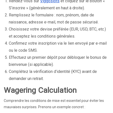
Rendez-vous sur
Viggoslots
et cliquez sur le bouton «
S’inscrire » (généralement en haut à droite).
Remplissez le formulaire : nom, prénom, date de
naissance, adresse e-mail, mot de passe sécurisé.
Choisissez votre devise préférée (EUR, USD, BTC, etc.)
et acceptez les conditions générales.
Confirmez votre inscription via le lien envoyé par e-mail
ou le code SMS.
Effectuez un premier dépôt pour débloquer le bonus de
bienvenue (si applicable).
Complétez la vérification d’identité (KYC) avant de
demander un retrait.
Wagering Calculation
Comprendre les conditions de mise est essentiel pour éviter les
mauvaises surprises. Prenons un exemple concret :