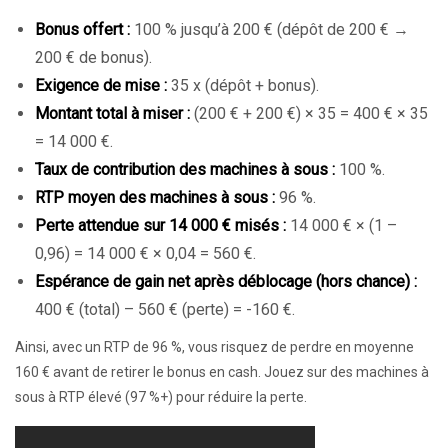
Bonus offert :
100 % jusqu’à 200 € (dépôt de 200 € →
200 € de bonus).
Exigence de mise :
35 x (dépôt + bonus).
Montant total à miser :
(200 € + 200 €) × 35 = 400 € × 35
= 14 000 €.
Taux de contribution des machines à sous :
100 %.
RTP moyen des machines à sous :
96 %.
Perte attendue sur 14 000 € misés :
14 000 € × (1 –
0,96) = 14 000 € × 0,04 = 560 €.
Espérance de gain net après déblocage (hors chance) :
400 € (total) – 560 € (perte) = -160 €.
Ainsi, avec un RTP de 96 %, vous risquez de perdre en moyenne
160 € avant de retirer le bonus en cash. Jouez sur des machines à
sous à RTP élevé (97 %+) pour réduire la perte.