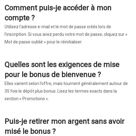
Comment puis-je accéder à mon
compte ?
Utilisez l’adresse e-mail et le mot de passe créés lors de
l’inscription. Si vous avez perdu votre mot de passe, cliquez sur «
Mot de passe oublié » pour le réinitialiser.
Quelles sont les exigences de mise
pour le bonus de bienvenue ?
Elles varient selon l’offre, mais tournent généralement autour de
35 fois le dépôt plus bonus. Lisez les termes exacts dans la
section « Promotions ».
Puis-je retirer mon argent sans avoir
misé le bonus ?