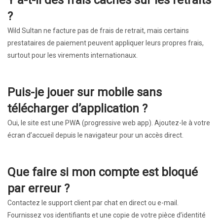
Y a-t-il des frais cachés sur les retraits
?
Wild Sultan ne facture pas de frais de retrait, mais certains
prestataires de paiement peuvent appliquer leurs propres frais,
surtout pour les virements internationaux.
Puis-je jouer sur mobile sans
télécharger d’application ?
Oui, le site est une PWA (progressive web app). Ajoutez-le à votre
écran d’accueil depuis le navigateur pour un accès direct.
Que faire si mon compte est bloqué
par erreur ?
Contactez le support client par chat en direct ou e-mail.
Fournissez vos identifiants et une copie de votre pièce d’identité