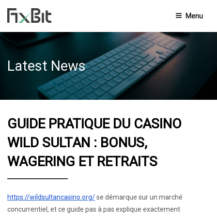
Menu
Privacy Policy
Latest News
Terms And Conditions
End-User Licensing Agreement
Knowledge Base
GUIDE PRATIQUE DU CASINO
Contact Us
WILD SULTAN : BONUS,
WAGERING ET RETRAITS
https://wildsultancasino.org/
se démarque sur un marché
concurrentiel, et ce guide pas à pas explique exactement