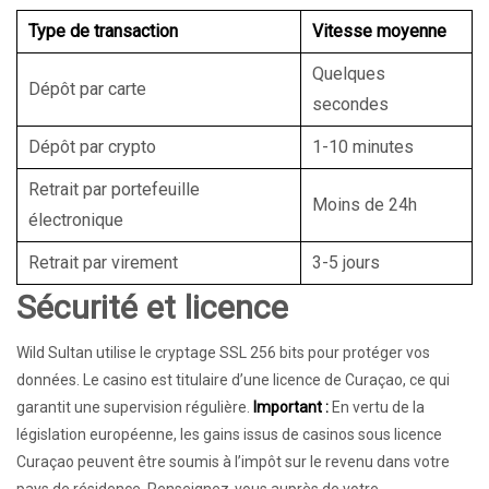
Type de transaction
Vitesse moyenne
Quelques
Dépôt par carte
secondes
Dépôt par crypto
1-10 minutes
Retrait par portefeuille
Moins de 24h
électronique
Retrait par virement
3-5 jours
Sécurité et licence
Wild Sultan utilise le cryptage SSL 256 bits pour protéger vos
données. Le casino est titulaire d’une licence de Curaçao, ce qui
garantit une supervision régulière.
Important :
En vertu de la
législation européenne, les gains issus de casinos sous licence
Curaçao peuvent être soumis à l’impôt sur le revenu dans votre