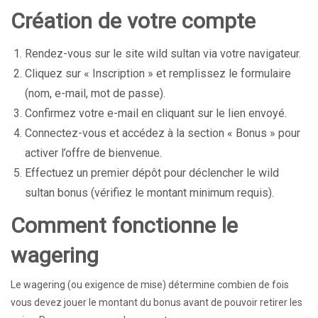
Création de votre compte
Rendez-vous sur le site wild sultan via votre navigateur.
Cliquez sur « Inscription » et remplissez le formulaire
(nom, e-mail, mot de passe).
Confirmez votre e-mail en cliquant sur le lien envoyé.
Connectez-vous et accédez à la section « Bonus » pour
activer l’offre de bienvenue.
Effectuez un premier dépôt pour déclencher le wild
sultan bonus (vérifiez le montant minimum requis).
Comment fonctionne le
wagering
Le wagering (ou exigence de mise) détermine combien de fois
vous devez jouer le montant du bonus avant de pouvoir retirer les