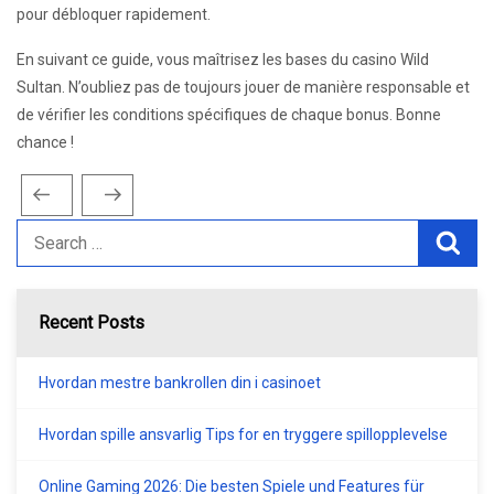
pour débloquer rapidement.
En suivant ce guide, vous maîtrisez les bases du casino Wild
Sultan. N’oubliez pas de toujours jouer de manière responsable et
de vérifier les conditions spécifiques de chaque bonus. Bonne
chance !
Previous
Next
Post
Post
Post
navigation
Recent Posts
Hvordan mestre bankrollen din i casinoet
Hvordan spille ansvarlig Tips for en tryggere spillopplevelse
Online Gaming 2026: Die besten Spiele und Features für