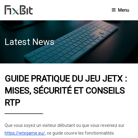
Menu
Privacy Policy
Latest News
Terms And Conditions
End-User Licensing Agreement
Knowledge Base
GUIDE PRATIQUE DU JEU JETX :
Contact Us
MISES, SÉCURITÉ ET CONSEILS
RTP
Que vous soyez un visiteur débutant ou que vous reveniez sur
https://jetxgame.eu/
, ce guide couvre les fonctionnalités