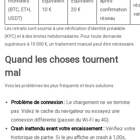
monnaies
Équivalent
Équivalent
après
ré
(BTC, ETH,
10 €
20 €
confirmation
va
USDT)
réseau
Les retraits sont soumis à une vérification d’identité préalable
(KYC) et à des limites hebdomadaires. Pour toute demande
supérieure à 10 000 €, un traitement manuel peut être nécessaire.
Quand les choses tournent
mal
Voici les problèmes les plus fréquents et leurs solutions :
Problème de connexion :
Le chargement ne se termine
pas. Videz le cache du navigateur ou essayez une
connexion différente (passer du Wi‑Fi au 4G).
Crash inattendu avant votre encaissement :
Vérifiez votre
historique de partie. Si le jeu affiche un crash à 1,00x,