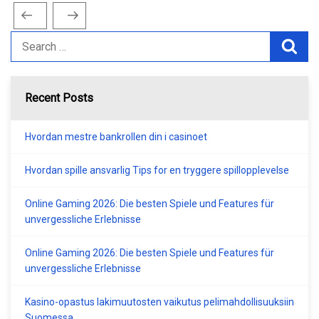
Previous
Next
Post
Post
Post
navigation
Recent Posts
Hvordan mestre bankrollen din i casinoet
Hvordan spille ansvarlig Tips for en tryggere spillopplevelse
Online Gaming 2026: Die besten Spiele und Features für
unvergessliche Erlebnisse
Online Gaming 2026: Die besten Spiele und Features für
unvergessliche Erlebnisse
Kasino-opastus lakimuutosten vaikutus pelimahdollisuuksiin
Suomessa