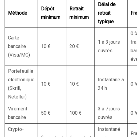
Délai de
Dépôt
Retrait
Méthode
retrait
Fra
minimum
minimum
typique
0 
Carte
1 à 3 jours
fra
bancaire
10 €
20 €
ouvrés
ba
(Visa/MC)
év
Portefeuille
électronique
Instantané à
10 €
10 €
0 
(Skrill,
24 h
Neteller)
Virement
3 à 7 jours
50 €
100 €
0 
bancaire
ouvrés
Crypto-
Instantané
Fra