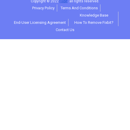
Copyright © 2022
Fixbit
. all rights reserved.
Privacy Policy
Terms And Conditions
Knowledge Base
End-User Licensing Agreement
How To Remove Fixbit?
Contact Us