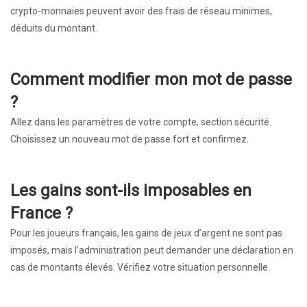
crypto-monnaies peuvent avoir des frais de réseau minimes,
déduits du montant.
Comment modifier mon mot de passe
?
Allez dans les paramètres de votre compte, section sécurité.
Choisissez un nouveau mot de passe fort et confirmez.
Les gains sont-ils imposables en
France ?
Pour les joueurs français, les gains de jeux d’argent ne sont pas
imposés, mais l’administration peut demander une déclaration en
cas de montants élevés. Vérifiez votre situation personnelle.