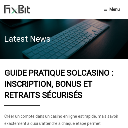
Menu
Privacy Policy
Latest News
Terms And Conditions
End-User Licensing Agreement
Knowledge Base
GUIDE PRATIQUE SOLCASINO :
Contact Us
INSCRIPTION, BONUS ET
RETRAITS SÉCURISÉS
Créer un compte dans un casino en ligne est rapide, mais savoir
exactement à quoi s’attendre à chaque étape permet