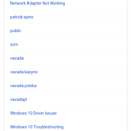
Network Adapter Not Working
patrick spins
public
scm
vavada
vavada kasyno
vavada polska
vavadapl
Windows 10 Driver Issues
Windows 10 Troubleshooting