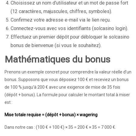
Choisissez un nom d’utilisateur et un mot de passe fort
(12 caractères, majuscules, chiffres, symboles).
Confirmez votre adresse e-mail via le lien reçu.
Connectez-vous avec vos identifiants (solcasino login).
Effectuez un premier dépôt pour débloquer le solcasino
bonus de bienvenue (si vous le souhaitez).
Mathématiques du bonus
Prenons un exemple concret pour comprendre la valeur réelle d’un
bonus. Supposons que vous déposiez 100 € et receviez un bonus
de 100 % jusqu’à 200 € avec une exigence de mise de 35 fois
(dépôt + bonus). La formule pour calculer le montant total à miser
est :
Mise totale requise = (dépôt + bonus) × wagering
Dans notre cas : (100 € + 100 €) × 35 = 200 € × 35 = 7 000 €.