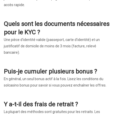
accès rapide.
Quels sont les documents nécessaires
pour le KYC ?
Une pièce d’identité valide (passeport, carte d’identité) et un
justificatif de domicile de moins de 3 mois (facture, relevé
bancaire).
Puis-je cumuler plusieurs bonus ?
En général, un seul bonus actif à la fois. Lisez les conditions du
solcasino bonus pour savoir si vous pouvez enchaîner les offres.
Y a-t-il des frais de retrait ?
La plupart des méthodes sont gratuites pour les retraits. Les