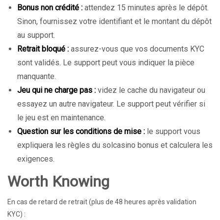
Bonus non crédité :
attendez 15 minutes après le dépôt.
Sinon, fournissez votre identifiant et le montant du dépôt
au support.
Retrait bloqué :
assurez-vous que vos documents KYC
sont validés. Le support peut vous indiquer la pièce
manquante.
Jeu qui ne charge pas :
videz le cache du navigateur ou
essayez un autre navigateur. Le support peut vérifier si
le jeu est en maintenance.
Question sur les conditions de mise :
le support vous
expliquera les règles du solcasino bonus et calculera les
exigences.
Worth Knowing
En cas de retard de retrait (plus de 48 heures après validation
KYC) :