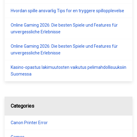
Hvordan spille ansvarlig Tips for en tryggere spillopplevelse
Online Gaming 2026: Die besten Spiele und Features für
unvergessliche Erlebnisse
Online Gaming 2026: Die besten Spiele und Features für
unvergessliche Erlebnisse
Kasino-opastus lakimuutosten vaikutus pelimahdollisuuksiin
Suomessa
Categories
Canon Printer Error
Games