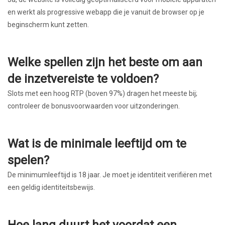
en werkt als progressive webapp die je vanuit de browser op je
beginscherm kunt zetten.
Welke spellen zijn het beste om aan
de inzetvereiste te voldoen?
Slots met een hoog RTP (boven 97%) dragen het meeste bij;
controleer de bonusvoorwaarden voor uitzonderingen.
Wat is de minimale leeftijd om te
spelen?
De minimumleeftijd is 18 jaar. Je moet je identiteit verifiëren met
een geldig identiteitsbewijs.