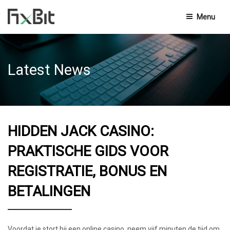
Menu
Privacy Policy
Latest News
Terms And Conditions
End-User Licensing Agreement
Knowledge Base
HIDDEN JACK CASINO:
Contact Us
PRAKTISCHE GIDS VOOR
REGISTRATIE, BONUS EN
BETALINGEN
Voordat je stort bij een online casino, neem vijf minuten de tijd om