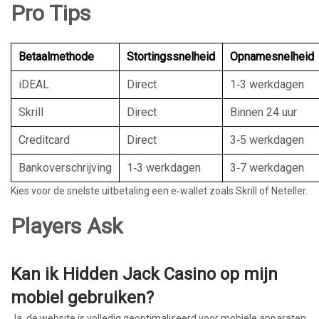
Pro Tips
Betaalmethode
Stortingssnelheid
Opnamesnelheid
iDEAL
Direct
1‑3 werkdagen
Skrill
Direct
Binnen 24 uur
Creditcard
Direct
3‑5 werkdagen
Bankoverschrijving
1‑3 werkdagen
3‑7 werkdagen
Kies voor de snelste uitbetaling een e‑wallet zoals Skrill of Neteller.
Players Ask
Kan ik Hidden Jack Casino op mijn
mobiel gebruiken?
Ja, de website is volledig geoptimaliseerd voor mobiele apparaten