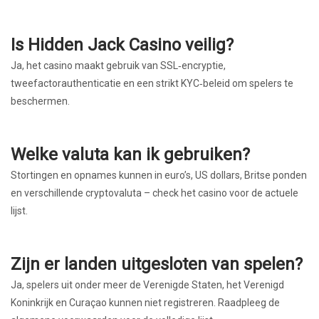
Is Hidden Jack Casino veilig?
Ja, het casino maakt gebruik van SSL‑encryptie,
tweefactorauthenticatie en een strikt KYC‑beleid om spelers te
beschermen.
Welke valuta kan ik gebruiken?
Stortingen en opnames kunnen in euro’s, US dollars, Britse ponden
en verschillende cryptovaluta – check het casino voor de actuele
lijst.
Zijn er landen uitgesloten van spelen?
Ja, spelers uit onder meer de Verenigde Staten, het Verenigd
Koninkrijk en Curaçao kunnen niet registreren. Raadpleeg de