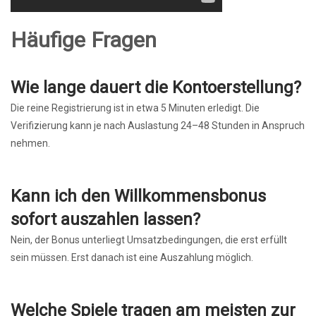
Häufige Fragen
Wie lange dauert die Kontoerstellung?
Die reine Registrierung ist in etwa 5 Minuten erledigt. Die
Verifizierung kann je nach Auslastung 24–48 Stunden in Anspruch
nehmen.
Kann ich den Willkommensbonus
sofort auszahlen lassen?
Nein, der Bonus unterliegt Umsatzbedingungen, die erst erfüllt
sein müssen. Erst danach ist eine Auszahlung möglich.
Welche Spiele tragen am meisten zur