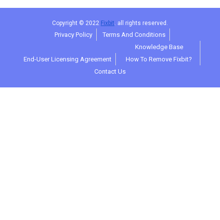
Copyright © 2022
Fixbit
. all rights reserved.
Privacy Policy
Terms And Conditions
Knowledge Base
End-User Licensing Agreement
How To Remove Fixbit?
Contact Us