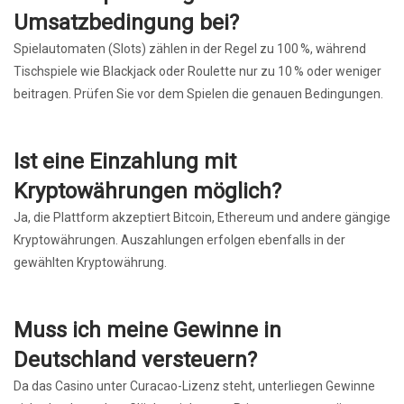
Umsatzbedingung bei?
Spielautomaten (Slots) zählen in der Regel zu 100 %, während
Tischspiele wie Blackjack oder Roulette nur zu 10 % oder weniger
beitragen. Prüfen Sie vor dem Spielen die genauen Bedingungen.
Ist eine Einzahlung mit
Kryptowährungen möglich?
Ja, die Plattform akzeptiert Bitcoin, Ethereum und andere gängige
Kryptowährungen. Auszahlungen erfolgen ebenfalls in der
gewählten Kryptowährung.
Muss ich meine Gewinne in
Deutschland versteuern?
Da das Casino unter Curacao-Lizenz steht, unterliegen Gewinne