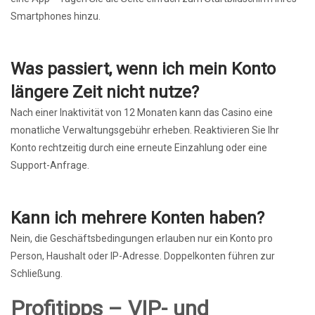
Smartphones hinzu.
Was passiert, wenn ich mein Konto
längere Zeit nicht nutze?
Nach einer Inaktivität von 12 Monaten kann das Casino eine
monatliche Verwaltungsgebühr erheben. Reaktivieren Sie Ihr
Konto rechtzeitig durch eine erneute Einzahlung oder eine
Support-Anfrage.
Kann ich mehrere Konten haben?
Nein, die Geschäftsbedingungen erlauben nur ein Konto pro
Person, Haushalt oder IP-Adresse. Doppelkonten führen zur
Schließung.
Profitipps – VIP- und