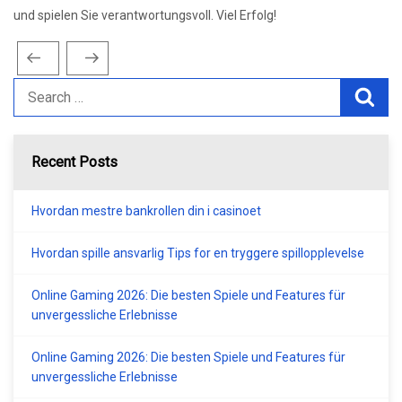
und spielen Sie verantwortungsvoll. Viel Erfolg!
Previous
Next
Post
Post
Post
navigation
Recent Posts
Hvordan mestre bankrollen din i casinoet
Hvordan spille ansvarlig Tips for en tryggere spillopplevelse
Online Gaming 2026: Die besten Spiele und Features für
unvergessliche Erlebnisse
Online Gaming 2026: Die besten Spiele und Features für
unvergessliche Erlebnisse