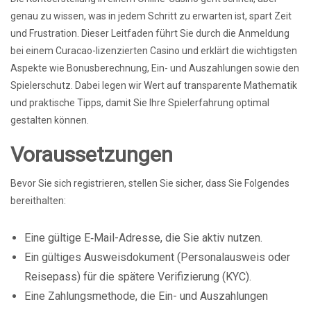
genau zu wissen, was in jedem Schritt zu erwarten ist, spart Zeit
und Frustration. Dieser Leitfaden führt Sie durch die Anmeldung
bei einem Curacao-lizenzierten Casino und erklärt die wichtigsten
Aspekte wie Bonusberechnung, Ein- und Auszahlungen sowie den
Spielerschutz. Dabei legen wir Wert auf transparente Mathematik
und praktische Tipps, damit Sie Ihre Spielerfahrung optimal
gestalten können.
Voraussetzungen
Bevor Sie sich registrieren, stellen Sie sicher, dass Sie Folgendes
bereithalten:
Eine gültige E‑Mail-Adresse, die Sie aktiv nutzen.
Ein gültiges Ausweisdokument (Personalausweis oder
Reisepass) für die spätere Verifizierung (KYC).
Eine Zahlungsmethode, die Ein- und Auszahlungen