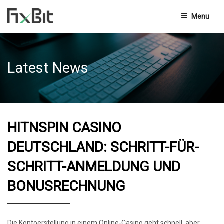
Menu
Privacy Policy
Latest News
Terms And Conditions
End-User Licensing Agreement
Knowledge Base
HITNSPIN CASINO
Contact Us
DEUTSCHLAND: SCHRITT-FÜR-
SCHRITT-ANMELDUNG UND
BONUSRECHNUNG
Die Kontoerstellung in einem Online-Casino geht schnell, aber