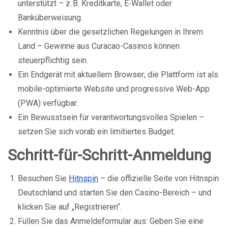
unterstützt – z. B. Kreditkarte, E‑Wallet oder
Banküberweisung.
Kenntnis über die gesetzlichen Regelungen in Ihrem
Land – Gewinne aus Curacao-Casinos können
steuerpflichtig sein.
Ein Endgerät mit aktuellem Browser; die Plattform ist als
mobile-optimierte Website und progressive Web-App
(PWA) verfügbar.
Ein Bewusstsein für verantwortungsvolles Spielen –
setzen Sie sich vorab ein limitiertes Budget.
Schritt-für-Schritt-Anmeldung
Besuchen Sie
Hitnspin
– die offizielle Seite von Hitnspin
Deutschland und starten Sie den Casino-Bereich – und
klicken Sie auf „Registrieren“.
Füllen Sie das Anmeldeformular aus: Geben Sie eine