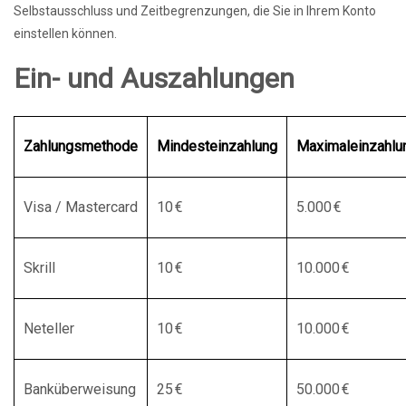
Selbstausschluss und Zeitbegrenzungen, die Sie in Ihrem Konto
einstellen können.
Ein- und Auszahlungen
Zahlungsmethode
Mindesteinzahlung
Maximaleinzahlu
Visa / Mastercard
10 €
5.000 €
Skrill
10 €
10.000 €
Neteller
10 €
10.000 €
Banküberweisung
25 €
50.000 €