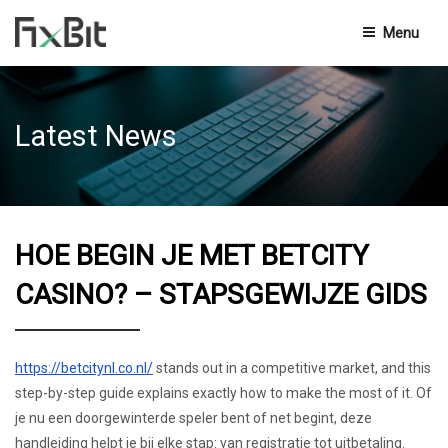
Menu
Privacy Policy
Latest News
Terms And Conditions
End-User Licensing Agreement
Knowledge Base
HOE BEGIN JE MET BETCITY
Contact Us
CASINO? – STAPSGEWIJZE GIDS
https://betcitynl.co.nl/
stands out in a competitive market, and this
step-by-step guide explains exactly how to make the most of it. Of
je nu een doorgewinterde speler bent of net begint, deze
handleiding helpt je bij elke stap: van registratie tot uitbetaling.