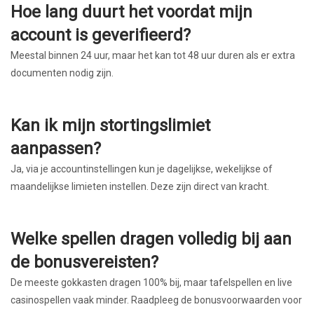
Hoe lang duurt het voordat mijn
account is geverifieerd?
Meestal binnen 24 uur, maar het kan tot 48 uur duren als er extra
documenten nodig zijn.
Kan ik mijn stortingslimiet
aanpassen?
Ja, via je accountinstellingen kun je dagelijkse, wekelijkse of
maandelijkse limieten instellen. Deze zijn direct van kracht.
Welke spellen dragen volledig bij aan
de bonusvereisten?
De meeste gokkasten dragen 100% bij, maar tafelspellen en live
casinospellen vaak minder. Raadpleeg de bonusvoorwaarden voor