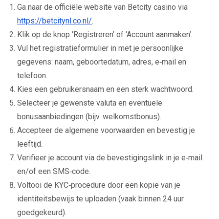
Ga naar de officiële website van Betcity casino via
https://betcitynl.co.nl/
.
Klik op de knop ‘Registreren’ of ‘Account aanmaken’.
Vul het registratieformulier in met je persoonlijke
gegevens: naam, geboortedatum, adres, e‑mail en
telefoon.
Kies een gebruikersnaam en een sterk wachtwoord.
Selecteer je gewenste valuta en eventuele
bonusaanbiedingen (bijv. welkomstbonus).
Accepteer de algemene voorwaarden en bevestig je
leeftijd.
Verifieer je account via de bevestigingslink in je e‑mail
en/of een SMS‑code.
Voltooi de KYC‑procedure door een kopie van je
identiteitsbewijs te uploaden (vaak binnen 24 uur
goedgekeurd).