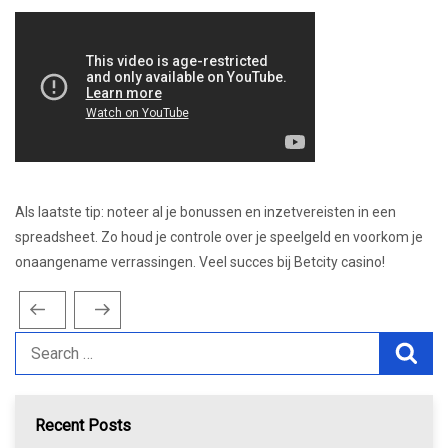
Als laatste tip: noteer al je bonussen en inzetvereisten in een
spreadsheet. Zo houd je controle over je speelgeld en voorkom je
onaangename verrassingen. Veel succes bij Betcity casino!
Previous
Next
Post
Post
Post
navigation
Recent Posts