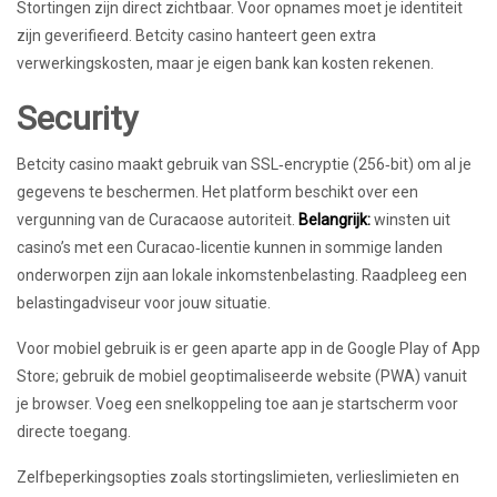
Stortingen zijn direct zichtbaar. Voor opnames moet je identiteit
zijn geverifieerd. Betcity casino hanteert geen extra
verwerkingskosten, maar je eigen bank kan kosten rekenen.
Security
Betcity casino maakt gebruik van SSL‑encryptie (256‑bit) om al je
gegevens te beschermen. Het platform beschikt over een
vergunning van de Curacaose autoriteit.
Belangrijk:
winsten uit
casino’s met een Curacao‑licentie kunnen in sommige landen
onderworpen zijn aan lokale inkomstenbelasting. Raadpleeg een
belastingadviseur voor jouw situatie.
Voor mobiel gebruik is er geen aparte app in de Google Play of App
Store; gebruik de mobiel geoptimaliseerde website (PWA) vanuit
je browser. Voeg een snelkoppeling toe aan je startscherm voor
directe toegang.
Zelfbeperkingsopties zoals stortingslimieten, verlieslimieten en