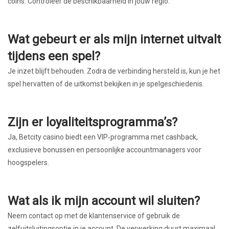
coins. Controleer de beschikbaarheid in jouw regio.
Wat gebeurt er als mijn internet uitvalt
tijdens een spel?
Je inzet blijft behouden. Zodra de verbinding hersteld is, kun je het
spel hervatten of de uitkomst bekijken in je spelgeschiedenis.
Zijn er loyaliteitsprogramma’s?
Ja, Betcity casino biedt een VIP‑programma met cashback,
exclusieve bonussen en persoonlijke accountmanagers voor
hoogspelers.
Wat als ik mijn account wil sluiten?
Neem contact op met de klantenservice of gebruik de
zelfuitsluitingsoptie in je account. De verwerking duurt maximaal