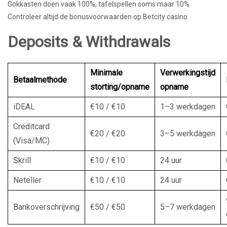
Gokkasten doen vaak 100%, tafelspellen soms maar 10%.
Controleer altijd de bonusvoorwaarden op Betcity casino.
Deposits & Withdrawals
Minimale
Verwerkingstijd
Betaalmethode
storting/opname
opname
iDEAL
€10 / €10
1–3 werkdagen
Creditcard
€20 / €20
3–5 werkdagen
(Visa/MC)
Skrill
€10 / €10
24 uur
Neteller
€10 / €10
24 uur
Bankoverschrijving
€50 / €50
5–7 werkdagen