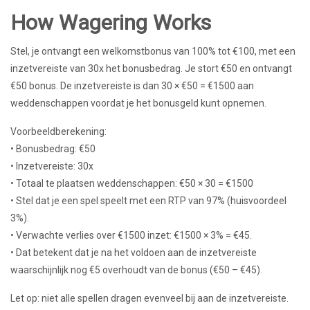
How Wagering Works
Stel, je ontvangt een welkomstbonus van 100% tot €100, met een
inzetvereiste van 30x het bonusbedrag. Je stort €50 en ontvangt
€50 bonus. De inzetvereiste is dan 30 × €50 = €1500 aan
weddenschappen voordat je het bonusgeld kunt opnemen.
Voorbeeldberekening:
• Bonusbedrag: €50
• Inzetvereiste: 30x
• Totaal te plaatsen weddenschappen: €50 × 30 = €1500
• Stel dat je een spel speelt met een RTP van 97% (huisvoordeel
3%).
• Verwachte verlies over €1500 inzet: €1500 × 3% = €45.
• Dat betekent dat je na het voldoen aan de inzetvereiste
waarschijnlijk nog €5 overhoudt van de bonus (€50 – €45).
Let op: niet alle spellen dragen evenveel bij aan de inzetvereiste.