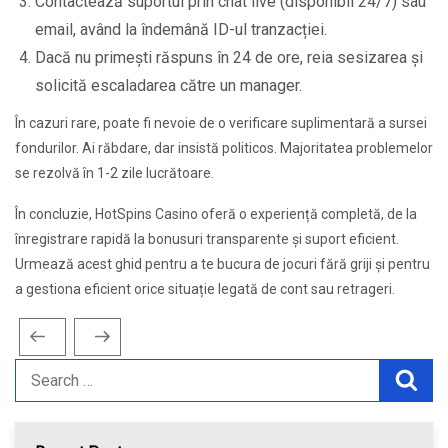
Contactează suportul prin chat live (disponibil 24/7) sau
email, având la îndemână ID-ul tranzacției.
Dacă nu primești răspuns în 24 de ore, reia sesizarea și
solicită escaladarea către un manager.
În cazuri rare, poate fi nevoie de o verificare suplimentară a sursei
fondurilor. Ai răbdare, dar insistă politicos. Majoritatea problemelor
se rezolvă în 1-2 zile lucrătoare.
În concluzie, HotSpins Casino oferă o experiență completă, de la
înregistrare rapidă la bonusuri transparente și suport eficient.
Urmează acest ghid pentru a te bucura de jocuri fără griji și pentru
a gestiona eficient orice situație legată de cont sau retrageri.
Previous
Next
Post
Post
Post
navigation