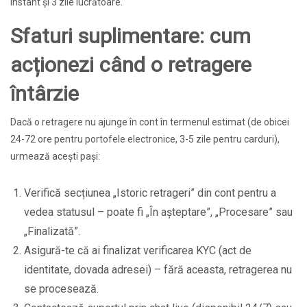
instant și 3 zile lucrătoare.
Sfaturi suplimentare: cum
acționezi când o retragere
întârzie
Dacă o retragere nu ajunge în cont în termenul estimat (de obicei
24-72 ore pentru portofele electronice, 3-5 zile pentru carduri),
urmează acești pași:
Verifică secțiunea „Istoric retrageri” din cont pentru a
vedea statusul – poate fi „În așteptare”, „Procesare” sau
„Finalizată”.
Asigură-te că ai finalizat verificarea KYC (act de
identitate, dovada adresei) – fără aceasta, retragerea nu
se procesează.