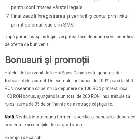
pentru confirmarea vârstei legale.
Finalizează înregistrarea și verifică-ți contul prin linkul
primit pe email sau prin SMS.
După primul hotspins login, vei putea face depuneri și vei beneficia
de oferta de bun venit.
Bonusuri și promoții
Hotelul de bun venit de la HotSpins Casino este generos, dar
trebuie înțeles corect. De exemplu, un bonus de 100% până la 500
RON înseamnă că pentru o depunere de 100 RON primești încă
100 RON bonus, ajungând la un total de 200 RON. Însă trebuie să
rulezi suma de 35 de ori înainte de a retrage câștigurile.
Notă:
Verifică întotdeauna termenii specifici ai bonusului, deoarece
procentele și condițiile de rulaj pot varia.
Exemplu de calcul: