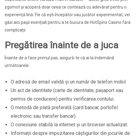
zgomot și acoperă doar ceea ce contează cu adevărat pentru o
experiență lină. Fie că ești începător sau jucător experimentat, vei
găsi aici pașii esențiali pentru a te bucura de HotSpins Casino fără
complicații.
Pregătirea înainte de a juca
Înainte de a face primul pas, asigură-te că ai la îndemână
următoarele:
O adresă de email validă și un număr de telefon mobil.
Un act de identitate (carte de identitate, pașaport sau
permis de conducere) pentru verificarea contului.
O metodă de plată preferată (card bancar, portofel
electronic sau transfer bancar).
O conexiune stabilă la internet și un browser actualizat.
Informații despre impozitarea câștigurilor din jocurile de