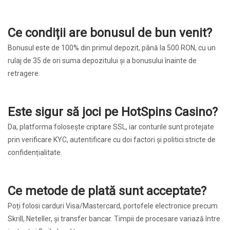
Ce condiții are bonusul de bun venit?
Bonusul este de 100% din primul depozit, până la 500 RON, cu un
rulaj de 35 de ori suma depozitului și a bonusului înainte de
retragere.
Este sigur să joci pe HotSpins Casino?
Da, platforma folosește criptare SSL, iar conturile sunt protejate
prin verificare KYC, autentificare cu doi factori și politici stricte de
confidențialitate.
Ce metode de plată sunt acceptate?
Poți folosi carduri Visa/Mastercard, portofele electronice precum
Skrill, Neteller, și transfer bancar. Timpii de procesare variază între