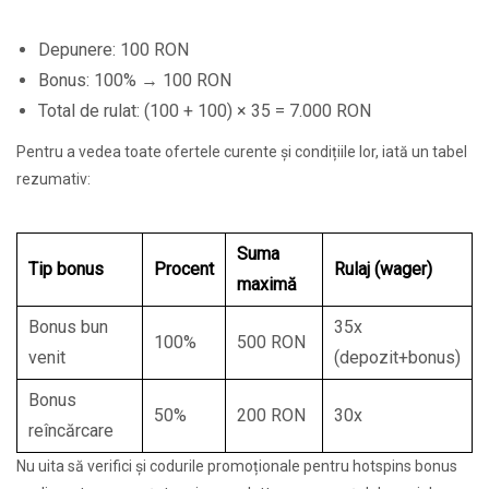
Depunere: 100 RON
Bonus: 100% → 100 RON
Total de rulat: (100 + 100) × 35 = 7.000 RON
Pentru a vedea toate ofertele curente și condițiile lor, iată un tabel
rezumativ:
Suma
Tip bonus
Procent
Rulaj (wager)
maximă
Bonus bun
35x
100%
500 RON
venit
(depozit+bonus)
Bonus
50%
200 RON
30x
reîncărcare
Nu uita să verifici și codurile promoționale pentru hotspins bonus