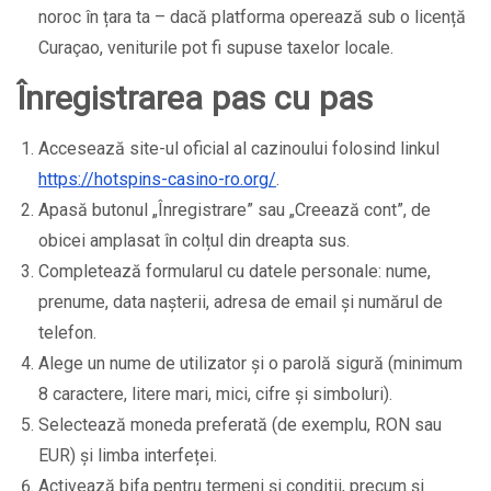
noroc în țara ta – dacă platforma operează sub o licență
Curaçao, veniturile pot fi supuse taxelor locale.
Înregistrarea pas cu pas
Accesează site-ul oficial al cazinoului folosind linkul
https://hotspins-casino-ro.org/
.
Apasă butonul „Înregistrare” sau „Creează cont”, de
obicei amplasat în colțul din dreapta sus.
Completează formularul cu datele personale: nume,
prenume, data nașterii, adresa de email și numărul de
telefon.
Alege un nume de utilizator și o parolă sigură (minimum
8 caractere, litere mari, mici, cifre și simboluri).
Selectează moneda preferată (de exemplu, RON sau
EUR) și limba interfeței.
Activează bifa pentru termeni și condiții, precum și