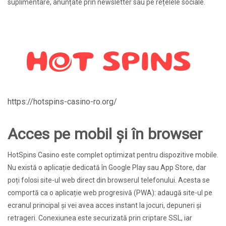
suplimentare, anunțate prin newsletter sau pe rețelele sociale.
https://hotspins-casino-ro.org/
Acces pe mobil și în browser
HotSpins Casino este complet optimizat pentru dispozitive mobile.
Nu există o aplicație dedicată în Google Play sau App Store, dar
poți folosi site-ul web direct din browserul telefonului. Acesta se
comportă ca o aplicație web progresivă (PWA): adaugă site-ul pe
ecranul principal și vei avea acces instant la jocuri, depuneri și
retrageri. Conexiunea este securizată prin criptare SSL, iar