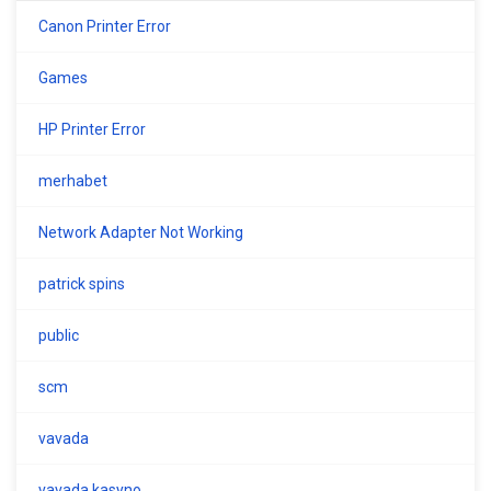
Canon Printer Error
Games
HP Printer Error
merhabet
Network Adapter Not Working
patrick spins
public
scm
vavada
vavada kasyno