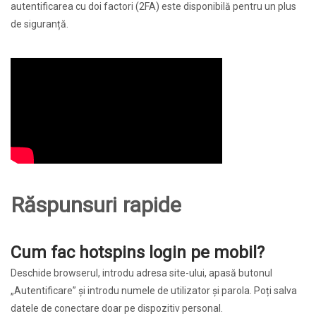
autentificarea cu doi factori (2FA) este disponibilă pentru un plus
de siguranță.
Răspunsuri rapide
Cum fac hotspins login pe mobil?
Deschide browserul, introdu adresa site-ului, apasă butonul
„Autentificare” și introdu numele de utilizator și parola. Poți salva
datele de conectare doar pe dispozitiv personal.