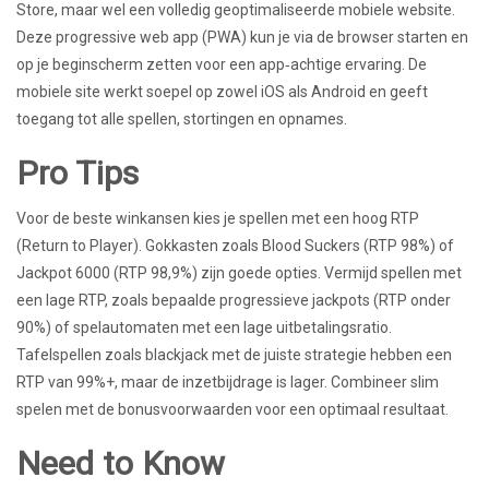
Store, maar wel een volledig geoptimaliseerde mobiele website.
Deze progressive web app (PWA) kun je via de browser starten en
op je beginscherm zetten voor een app‑achtige ervaring. De
mobiele site werkt soepel op zowel iOS als Android en geeft
toegang tot alle spellen, stortingen en opnames.
Pro Tips
Voor de beste winkansen kies je spellen met een hoog RTP
(Return to Player). Gokkasten zoals Blood Suckers (RTP 98%) of
Jackpot 6000 (RTP 98,9%) zijn goede opties. Vermijd spellen met
een lage RTP, zoals bepaalde progressieve jackpots (RTP onder
90%) of spelautomaten met een lage uitbetalingsratio.
Tafelspellen zoals blackjack met de juiste strategie hebben een
RTP van 99%+, maar de inzetbijdrage is lager. Combineer slim
spelen met de bonusvoorwaarden voor een optimaal resultaat.
Need to Know