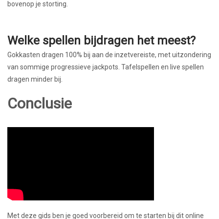
bovenop je storting.
Welke spellen bijdragen het meest?
Gokkasten dragen 100% bij aan de inzetvereiste, met uitzondering
van sommige progressieve jackpots. Tafelspellen en live spellen
dragen minder bij.
Conclusie
Met deze gids ben je goed voorbereid om te starten bij dit online