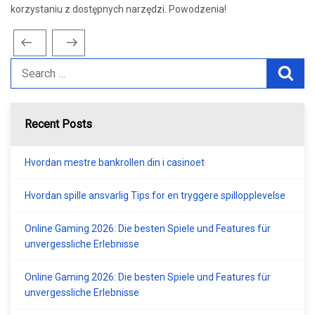
korzystaniu z dostępnych narzędzi. Powodzenia!
Previous
Next
Post
Post
Post
navigation
Recent Posts
Hvordan mestre bankrollen din i casinoet
Hvordan spille ansvarlig Tips for en tryggere spillopplevelse
Online Gaming 2026: Die besten Spiele und Features für
unvergessliche Erlebnisse
Online Gaming 2026: Die besten Spiele und Features für
unvergessliche Erlebnisse