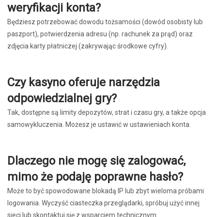
weryfikacji konta?
Będziesz potrzebować dowodu tożsamości (dowód osobisty lub
paszport), potwierdzenia adresu (np. rachunek za prąd) oraz
zdjęcia karty płatniczej (zakrywając środkowe cyfry).
Czy kasyno oferuje narzędzia
odpowiedzialnej gry?
Tak, dostępne są limity depozytów, strat i czasu gry, a także opcja
samowykluczenia. Możesz je ustawić w ustawieniach konta.
Dlaczego nie mogę się zalogować,
mimo że podaję poprawne hasło?
Może to być spowodowane blokadą IP lub zbyt wieloma próbami
logowania. Wyczyść ciasteczka przeglądarki, spróbuj użyć innej
sieci lub skontaktuj się z wsparciem technicznym.