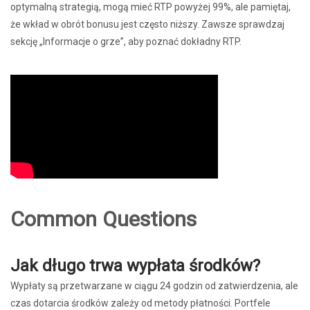
optymalną strategią, mogą mieć RTP powyżej 99%, ale pamiętaj,
że wkład w obrót bonusu jest często niższy. Zawsze sprawdzaj
sekcję „Informacje o grze”, aby poznać dokładny RTP.
Common Questions
Jak długo trwa wypłata środków?
Wypłaty są przetwarzane w ciągu 24 godzin od zatwierdzenia, ale
czas dotarcia środków zależy od metody płatności. Portfele