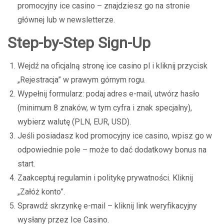
promocyjny ice casino – znajdziesz go na stronie
głównej lub w newsletterze.
Step-by-Step Sign-Up
Wejdź na oficjalną stronę ice casino pl i kliknij przycisk
„Rejestracja” w prawym górnym rogu.
Wypełnij formularz: podaj adres e-mail, utwórz hasło
(minimum 8 znaków, w tym cyfra i znak specjalny),
wybierz walutę (PLN, EUR, USD).
Jeśli posiadasz kod promocyjny ice casino, wpisz go w
odpowiednie pole – może to dać dodatkowy bonus na
start.
Zaakceptuj regulamin i politykę prywatności. Kliknij
„Załóż konto”.
Sprawdź skrzynkę e-mail – kliknij link weryfikacyjny
wysłany przez Ice Casino.