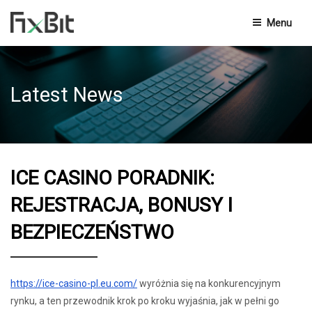
Menu
Privacy Policy
Latest News
Terms And Conditions
End-User Licensing Agreement
Knowledge Base
ICE CASINO PORADNIK:
Contact Us
REJESTRACJA, BONUSY I
BEZPIECZEŃSTWO
https://ice-casino-pl.eu.com/
wyróżnia się na konkurencyjnym
rynku, a ten przewodnik krok po kroku wyjaśnia, jak w pełni go