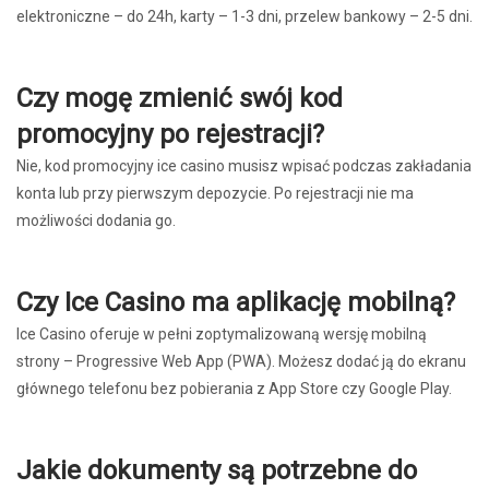
elektroniczne – do 24h, karty – 1-3 dni, przelew bankowy – 2-5 dni.
Czy mogę zmienić swój kod
promocyjny po rejestracji?
Nie, kod promocyjny ice casino musisz wpisać podczas zakładania
konta lub przy pierwszym depozycie. Po rejestracji nie ma
możliwości dodania go.
Czy Ice Casino ma aplikację mobilną?
Ice Casino oferuje w pełni zoptymalizowaną wersję mobilną
strony – Progressive Web App (PWA). Możesz dodać ją do ekranu
głównego telefonu bez pobierania z App Store czy Google Play.
Jakie dokumenty są potrzebne do