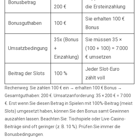
Bonusbetrag
200 €
die Ersteinzahlung
Sie erhalten 100 €
Bonusguthaben
100 €
Bonus
35x (Bonus
Sie müssen 35 ×
Umsatzbedingung
+
(100 + 100) = 7.000
Einzahlung)
€ umsetzen
Jeder Slot-Euro
Beitrag der Slots
100 %
zählt voll
Rechenweg: Sie zahlen 100 € ein → erhalten 100 € Bonus →
Gesamtguthaben: 200 €. Umsatzanforderung: 35 × 200 € = 7.000
€. Erst wenn Sie diesen Betrag in Spielen mit 100%-Beitrag (meist
Slots) umgesetzt haben, können Sie den Bonus samt Gewinnen
auszahlen lassen. Beachten Sie: Tischspiele oder Live-Casino-
Beiträge sind oft geringer (z. B. 10 %). Prüfen Sie immer die
Bonusbedingungen.