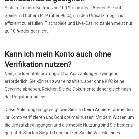
Slots mit einem Beitrag von 100 % sind ideal. Achten Sie auf
Spiele mit hohem RTP (über 96 %), um den Umsatz möglichst
effizient zu erfüllen. Tischspiele und Live-Casino zählen meist nur
zu 10 % oder gar nicht.
Kann ich mein Konto auch ohne
Verifikation nutzen?
Nein, die Identitätsprüfung ist für Auszahlungen zwingend
erforderlich. Sie können zwar einzahlen, aber ohne KYC keine
Gewinne abheben. Reichen Sie die Dokumente daher gleich nach
der Registrierung ein.
Diese Anleitung hat gezeigt, wie Sie sich beim Anbieter anmelden,
Ihr Konto verifizieren und Boni optimal nutzen. Mit dem Wissen um
die Umsatzbedingungen und die mobile Nutzung sind Sie bestens
gerüstet. Starten Sie jetzt und nutzen Sie die Vorteile eines