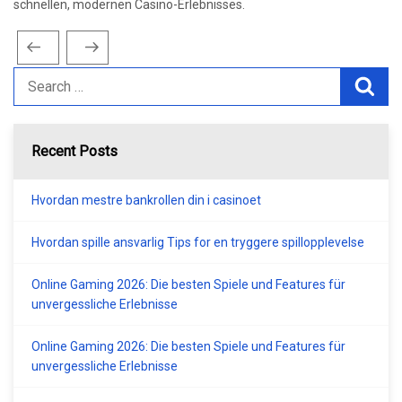
schnellen, modernen Casino-Erlebnisses.
Previous
Next
Post
Post
Post
navigation
Recent Posts
Hvordan mestre bankrollen din i casinoet
Hvordan spille ansvarlig Tips for en tryggere spillopplevelse
Online Gaming 2026: Die besten Spiele und Features für
unvergessliche Erlebnisse
Online Gaming 2026: Die besten Spiele und Features für
unvergessliche Erlebnisse