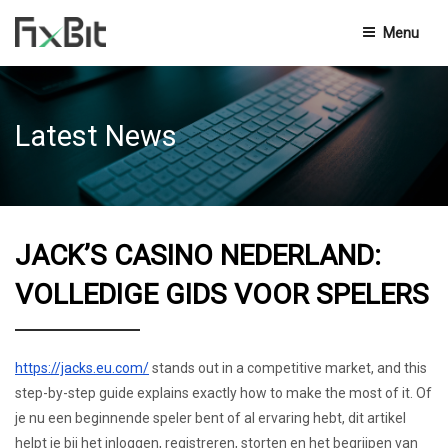
Menu
Privacy Policy
Latest News
Terms And Conditions
End-User Licensing Agreement
Knowledge Base
JACK’S CASINO NEDERLAND:
Contact Us
VOLLEDIGE GIDS VOOR SPELERS
https://jacks.eu.com/
stands out in a competitive market, and this
step-by-step guide explains exactly how to make the most of it. Of
je nu een beginnende speler bent of al ervaring hebt, dit artikel
helpt je bij het inloggen, registreren, storten en het begrijpen van