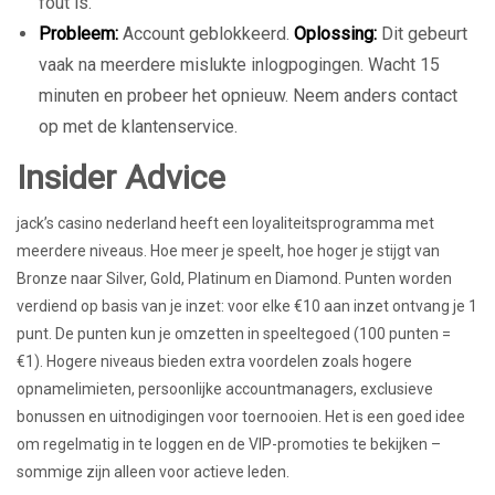
fout is.
Probleem:
Account geblokkeerd.
Oplossing:
Dit gebeurt
vaak na meerdere mislukte inlogpogingen. Wacht 15
minuten en probeer het opnieuw. Neem anders contact
op met de klantenservice.
Insider Advice
jack’s casino nederland heeft een loyaliteitsprogramma met
meerdere niveaus. Hoe meer je speelt, hoe hoger je stijgt van
Bronze naar Silver, Gold, Platinum en Diamond. Punten worden
verdiend op basis van je inzet: voor elke €10 aan inzet ontvang je 1
punt. De punten kun je omzetten in speeltegoed (100 punten =
€1). Hogere niveaus bieden extra voordelen zoals hogere
opnamelimieten, persoonlijke accountmanagers, exclusieve
bonussen en uitnodigingen voor toernooien. Het is een goed idee
om regelmatig in te loggen en de VIP-promoties te bekijken –
sommige zijn alleen voor actieve leden.