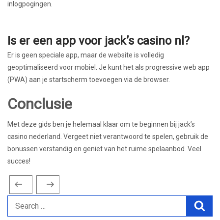
inlogpogingen.
Is er een app voor jack’s casino nl?
Er is geen speciale app, maar de website is volledig
geoptimaliseerd voor mobiel. Je kunt het als progressive web app
(PWA) aan je startscherm toevoegen via de browser.
Conclusie
Met deze gids ben je helemaal klaar om te beginnen bij jack’s
casino nederland. Vergeet niet verantwoord te spelen, gebruik de
bonussen verstandig en geniet van het ruime spelaanbod. Veel
succes!
Previous
Next
Post
Post
Post
navigation