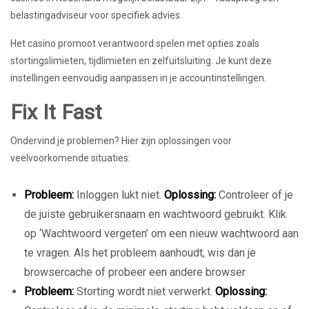
belastingadviseur voor specifiek advies.
Het casino promoot verantwoord spelen met opties zoals
stortingslimieten, tijdlimieten en zelfuitsluiting. Je kunt deze
instellingen eenvoudig aanpassen in je accountinstellingen.
Fix It Fast
Ondervind je problemen? Hier zijn oplossingen voor
veelvoorkomende situaties:
Probleem:
Inloggen lukt niet.
Oplossing:
Controleer of je
de juiste gebruikersnaam en wachtwoord gebruikt. Klik
op ‘Wachtwoord vergeten’ om een nieuw wachtwoord aan
te vragen. Als het probleem aanhoudt, wis dan je
browsercache of probeer een andere browser.
Probleem:
Storting wordt niet verwerkt.
Oplossing: