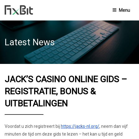
Menu
Privacy Policy
Latest News
Terms And Conditions
End-User Licensing Agreement
Knowledge Base
JACK’S CASINO ONLINE GIDS –
Contact Us
REGISTRATIE, BONUS &
UITBETALINGEN
Voordat u zich registreert bij
https://jacks-nl.org/
, neem dan vijf
minuten de tijd om deze gids te lezen – het kan u tijd en geld