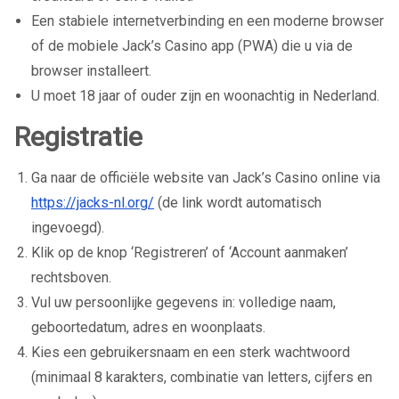
Een stabiele internetverbinding en een moderne browser
of de mobiele Jack’s Casino app (PWA) die u via de
browser installeert.
U moet 18 jaar of ouder zijn en woonachtig in Nederland.
Registratie
Ga naar de officiële website van Jack’s Casino online via
https://jacks-nl.org/
(de link wordt automatisch
ingevoegd).
Klik op de knop ‘Registreren’ of ‘Account aanmaken’
rechtsboven.
Vul uw persoonlijke gegevens in: volledige naam,
geboortedatum, adres en woonplaats.
Kies een gebruikersnaam en een sterk wachtwoord
(minimaal 8 karakters, combinatie van letters, cijfers en