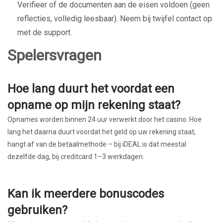
Verifieer of de documenten aan de eisen voldoen (geen
reflecties, volledig leesbaar). Neem bij twijfel contact op
met de support.
Spelersvragen
Hoe lang duurt het voordat een
opname op mijn rekening staat?
Opnames worden binnen 24 uur verwerkt door het casino. Hoe
lang het daarna duurt voordat het geld op uw rekening staat,
hangt af van de betaalmethode – bij iDEAL is dat meestal
dezelfde dag, bij creditcard 1–3 werkdagen.
Kan ik meerdere bonuscodes
gebruiken?