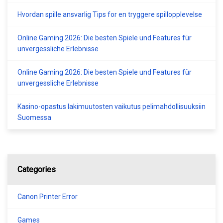
Hvordan spille ansvarlig Tips for en tryggere spillopplevelse
Online Gaming 2026: Die besten Spiele und Features für
unvergessliche Erlebnisse
Online Gaming 2026: Die besten Spiele und Features für
unvergessliche Erlebnisse
Kasino-opastus lakimuutosten vaikutus pelimahdollisuuksiin
Suomessa
Categories
Canon Printer Error
Games