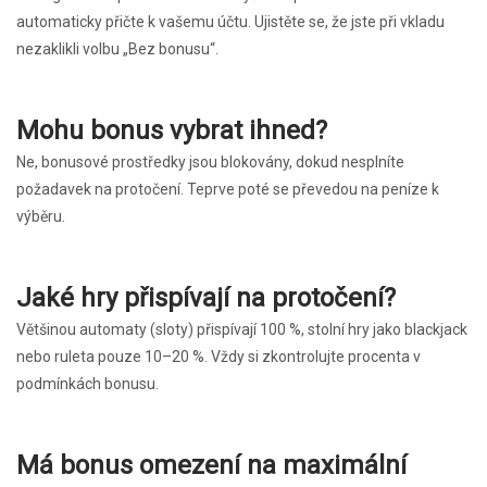
automaticky přičte k vašemu účtu. Ujistěte se, že jste při vkladu
nezaklikli volbu „Bez bonusu“.
Mohu bonus vybrat ihned?
Ne, bonusové prostředky jsou blokovány, dokud nesplníte
požadavek na protočení. Teprve poté se převedou na peníze k
výběru.
Jaké hry přispívají na protočení?
Většinou automaty (sloty) přispívají 100 %, stolní hry jako blackjack
nebo ruleta pouze 10–20 %. Vždy si zkontrolujte procenta v
podmínkách bonusu.
Má bonus omezení na maximální