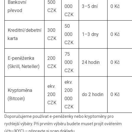
Bankovní
500
000
3–5 dní
0 Kč
převod
CZK
CZK
50
Kreditní/debetní
300
000
1–3 dny
0 Kč
karta
CZK
CZK
75
E-peněženka
200
000
24 hodin
0 Kč
(Skrill, Neteller)
CZK
CZK
ekv.
ekv.
Kryptoměna
200
200
do 2 hodin
0 Kč
(Bitcoin)
000
CZK
CZK
Doporučujeme používat e-peněženky nebo kryptoměny pro
rychlejší výběry. Při prvním výběru budete muset projít ověřením
účtu (KYC) – připravte si scan dokladu.