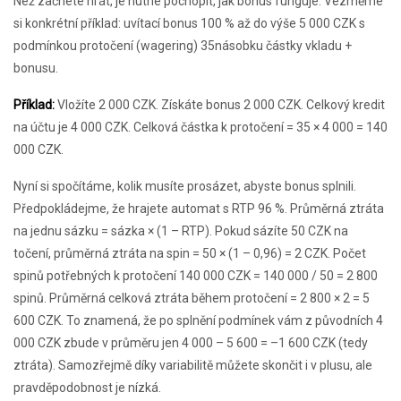
Než začnete hrát, je nutné pochopit, jak bonus funguje. Vezměme
si konkrétní příklad: uvítací bonus 100 % až do výše 5 000 CZK s
podmínkou protočení (wagering) 35násobku částky vkladu +
bonusu.
Příklad:
Vložíte 2 000 CZK. Získáte bonus 2 000 CZK. Celkový kredit
na účtu je 4 000 CZK. Celková částka k protočení = 35 × 4 000 = 140
000 CZK.
Nyní si spočítáme, kolik musíte prosázet, abyste bonus splnili.
Předpokládejme, že hrajete automat s RTP 96 %. Průměrná ztráta
na jednu sázku = sázka × (1 – RTP). Pokud sázíte 50 CZK na
točení, průměrná ztráta na spin = 50 × (1 – 0,96) = 2 CZK. Počet
spinů potřebných k protočení 140 000 CZK = 140 000 / 50 = 2 800
spinů. Průměrná celková ztráta během protočení = 2 800 × 2 = 5
600 CZK. To znamená, že po splnění podmínek vám z původních 4
000 CZK zbude v průměru jen 4 000 – 5 600 = –1 600 CZK (tedy
ztráta). Samozřejmě díky variabilitě můžete skončit i v plusu, ale
pravděpodobnost je nízká.