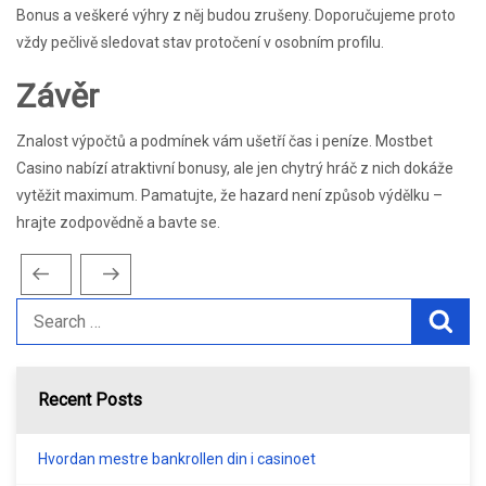
Bonus a veškeré výhry z něj budou zrušeny. Doporučujeme proto
vždy pečlivě sledovat stav protočení v osobním profilu.
Závěr
Znalost výpočtů a podmínek vám ušetří čas i peníze. Mostbet
Casino nabízí atraktivní bonusy, ale jen chytrý hráč z nich dokáže
vytěžit maximum. Pamatujte, že hazard není způsob výdělku –
hrajte zodpovědně a bavte se.
Previous
Next
Post
Post
Post
navigation
Recent Posts
Hvordan mestre bankrollen din i casinoet