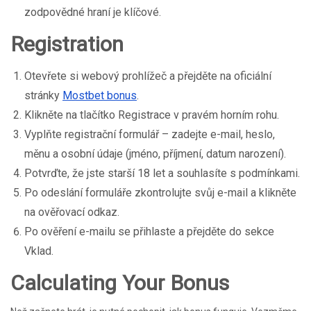
zodpovědné hraní je klíčové.
Registration
Otevřete si webový prohlížeč a přejděte na oficiální
stránky
Mostbet bonus
.
Klikněte na tlačítko Registrace v pravém horním rohu.
Vyplňte registrační formulář – zadejte e-mail, heslo,
měnu a osobní údaje (jméno, příjmení, datum narození).
Potvrďte, že jste starší 18 let a souhlasíte s podmínkami.
Po odeslání formuláře zkontrolujte svůj e-mail a klikněte
na ověřovací odkaz.
Po ověření e-mailu se přihlaste a přejděte do sekce
Vklad.
Calculating Your Bonus