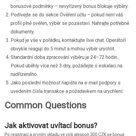
bonusové podmínky – nevyřízený bonus blokuje výběry.
Podívejte se do sekce Ověření účtu – pokud není váš
profil plně ověřen, výběr se pozastaví. Nahrajte potřebné
dokumenty.
Pokud je vše v pořádku, kontaktujte live chat. Operátoři
obvykle reagují do 5 minut a mohou výběr urychlit.
Standardní doba zpracování výběru je 24–72 hodin.
Pokud uběhly více než 3 dny, požádejte o eskalaci na
nadřízeného.
Jako poslední možnost napište na e-mail podpory s
uvedením čísla transakce a požadavkem na urychlení.
Common Questions
Jak aktivovat uvítací bonus?
Po registraci a prvním vkladu ve výši alespoň 300 CZK se bonus