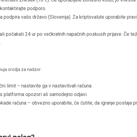
 kontaktirajte podporo.
 podpira vašo državo (Slovenija). Za kriptovalute uporabite prav
li počakati 24 ur po večkratnih napačnih poskusih prijave. Če te
.
uja orodja za nadzor:
i limit – nastavite ga v nastavitvah računa.
platforma opozori ali samodejno odjavi.
kade računa – obvezno uporabite, če čutite, da igranje postaja p