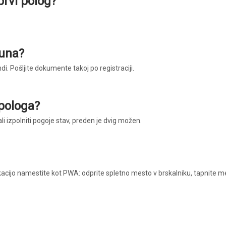
prvi polog?
čuna?
ndi. Pošljite dokumente takoj po registraciji.
 pologa?
i izpolniti pogoje stav, preden je dvig možen.
acijo namestite kot PWA: odprite spletno mesto v brskalniku, tapnite me