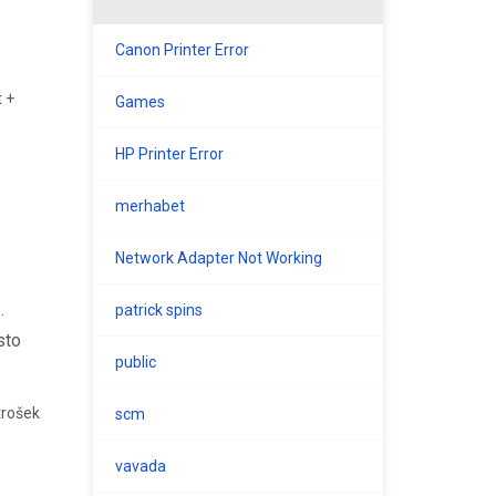
Canon Printer Error
 +
Games
HP Printer Error
merhabet
Network Adapter Not Working
.
patrick spins
sto
public
trošek
scm
vavada