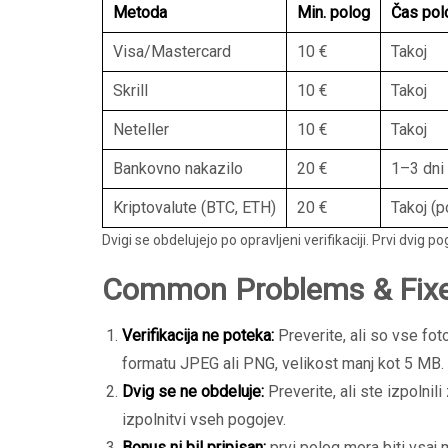
Metoda
Min. polog
Čas pol
Visa/Mastercard
10 €
Takoj
Skrill
10 €
Takoj
Neteller
10 €
Takoj
Bankovno nakazilo
20 €
1–3 dni
Kriptovalute (BTC, ETH)
20 €
Takoj (p
Dvigi se obdelujejo po opravljeni verifikaciji. Prvi dv
Common Problems & Fix
Verifikacija ne poteka:
Preverite, ali so vse fot
formatu JPEG ali PNG, velikost manj kot 5 MB.
Dvig se ne obdeluje:
Preverite, ali ste izpolni
izpolnitvi vseh pogojev.
Bonus ni bil pripisan:
prvi polog mora biti vsaj 