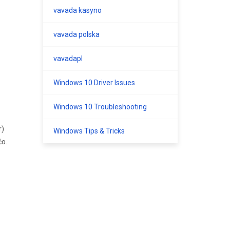
vavada kasyno
vavada polska
vavadapl
Windows 10 Driver Issues
Windows 10 Troubleshooting
r)
Windows Tips & Tricks
čo.