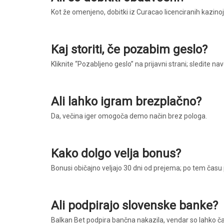
Kot že omenjeno, dobitki iz Curacao licenciranih kazino
Kaj storiti, če pozabim geslo?
Kliknite “Pozabljeno geslo” na prijavni strani; sledite n
Ali lahko igram brezplačno?
Da, večina iger omogoča demo način brez pologa.
Kako dolgo velja bonus?
Bonusi običajno veljajo 30 dni od prejema; po tem času
Ali podpirajo slovenske banke?
Balkan Bet podpira bančna nakazila, vendar so lahko ča