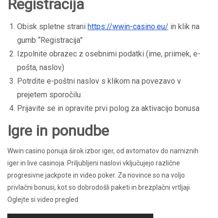
Registracija
Obisk spletne strani
https://wwin-casino.eu/
in klik na
gumb “Registracija”
Izpolnite obrazec z osebnimi podatki (ime, priimek, e-
pošta, naslov)
Potrdite e-poštni naslov s klikom na povezavo v
prejetem sporočilu
Prijavite se in opravite prvi polog za aktivacijo bonusa
Igre in ponudbe
Wwin casino ponuja širok izbor iger, od avtomatov do namiznih
iger in live casinoja. Priljubljeni naslovi vključujejo različne
progresivne jackpote in video poker. Za novince so na voljo
privlačni bonusi, kot so dobrodošli paketi in brezplačni vrtljaji.
Oglejte si video pregled