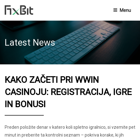
Menu
Privacy Policy
Latest News
Terms And Conditions
End-User Licensing Agreement
Knowledge Base
KAKO ZAČETI PRI WWIN
Contact Us
CASINOJU: REGISTRACIJA, IGRE
IN BONUSI
Preden položite denar v katero koli spletno igralnico, si vzemite pet
minut in preberite ta kontrolni seznam – pokriva korake, ki jih