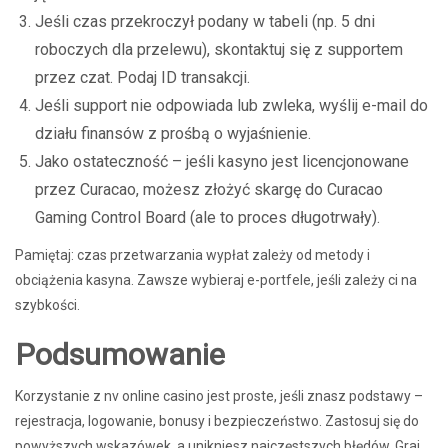
Jeśli czas przekroczył podany w tabeli (np. 5 dni
roboczych dla przelewu), skontaktuj się z supportem
przez czat. Podaj ID transakcji.
Jeśli support nie odpowiada lub zwleka, wyślij e-mail do
działu finansów z prośbą o wyjaśnienie.
Jako ostateczność – jeśli kasyno jest licencjonowane
przez Curacao, możesz złożyć skargę do Curacao
Gaming Control Board (ale to proces długotrwały).
Pamiętaj: czas przetwarzania wypłat zależy od metody i
obciążenia kasyna. Zawsze wybieraj e-portfele, jeśli zależy ci na
szybkości.
Podsumowanie
Korzystanie z nv online casino jest proste, jeśli znasz podstawy –
rejestracja, logowanie, bonusy i bezpieczeństwo. Zastosuj się do
powyższych wskazówek, a unikniesz najczęstszych błędów. Graj