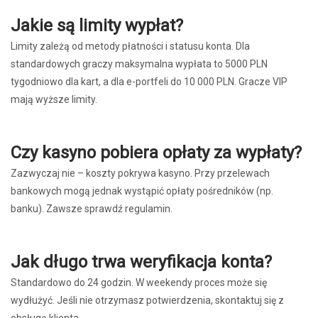
Jakie są limity wypłat?
Limity zależą od metody płatności i statusu konta. Dla
standardowych graczy maksymalna wypłata to 5000 PLN
tygodniowo dla kart, a dla e-portfeli do 10 000 PLN. Gracze VIP
mają wyższe limity.
Czy kasyno pobiera opłaty za wypłaty?
Zazwyczaj nie – koszty pokrywa kasyno. Przy przelewach
bankowych mogą jednak wystąpić opłaty pośredników (np.
banku). Zawsze sprawdź regulamin.
Jak długo trwa weryfikacja konta?
Standardowo do 24 godzin. W weekendy proces może się
wydłużyć. Jeśli nie otrzymasz potwierdzenia, skontaktuj się z