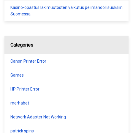
Kasino-opastus lakimuutosten vaikutus pelimahdollisuuksiin
Suomessa
Categories
Canon Printer Error
Games
HP Printer Error
merhabet
Network Adapter Not Working
patrick spins