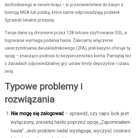
dochodowego w swoim kraju – w przeciwieństwie do kasyn z
licencją MGA lub polską, które same odprowadzają podatek.
Sprawdź lokalne przepisy.
Twoje dane są chronione przez 128-bitowe szyfrowanie SSL, a
logowanie wymaga podania hasła. Zalecamy włączenie
uwierzytelniania dwuskładnikowego (2FA), jeśli kasyno oferuje tę
opcję – znacząco podnosi to bezpieczeństwo konta. Pamiętaj też
o zasadach odpowiedzialnej gry: ustaw limity depozytów i czasu
sesji.
Typowe problemy i
rozwiązania
Nie mogę się zalogować
– sprawdź, czy caps lock jest
wyłączony, zresetuj hasło poprzez opcję „Zapomniałem
hasła”. Jeśli problem nadal występuje, wyczyść cookies