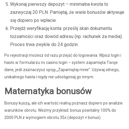
Wykonaj pierwszy depozyt – minimalna kwota to
zazwyczaj 20 PLN. Pamiętaj, że wiele bonusów aktywuje
się dopiero po wpłacie.
Przejdź weryfikację konta: prześlij skan dokumentu
tożsamości oraz dowód adresu (np. rachunek za media).
Proces trwa zwykle do 24 godzin.
Po rejestracji możesz od razu przejść do logowania. Wpisz login i
hasło w formularzu nv casino login – system zapamięta Twoje
dane, jeśli zaznaczysz opcję „Zapamiętaj mnie”. Używaj silnego,
unikalnego hasła i nigdy nie udostępniaj go innym.
Matematyka bonusów
Bonusy kuszą, ale ich wartość realną poznasz dopiero po analizie
warunków obrotu. Weźmy przykład: bonus powitalny 100% do
2000 PLN z wymogiem obrotu 35x (depozyt + bonus).