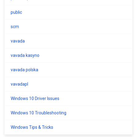
public
scm
vavada
vavada kasyno
vavada polska
vavadapl
Windows 10 Driver Issues
Windows 10 Troubleshooting
Windows Tips & Tricks