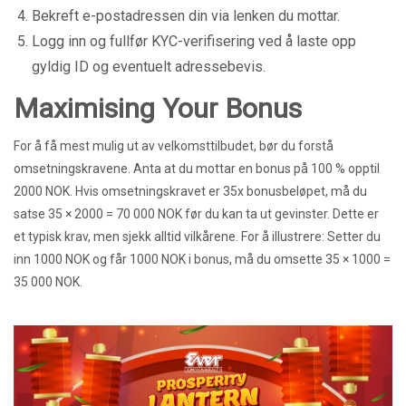
Bekreft e-postadressen din via lenken du mottar.
Logg inn og fullfør KYC-verifisering ved å laste opp
gyldig ID og eventuelt adressebevis.
Maximising Your Bonus
For å få mest mulig ut av velkomsttilbudet, bør du forstå
omsetningskravene. Anta at du mottar en bonus på 100 % opptil
2000 NOK. Hvis omsetningskravet er 35x bonusbeløpet, må du
satse 35 × 2000 = 70 000 NOK før du kan ta ut gevinster. Dette er
et typisk krav, men sjekk alltid vilkårene. For å illustrere: Setter du
inn 1000 NOK og får 1000 NOK i bonus, må du omsette 35 × 1000 =
35 000 NOK.