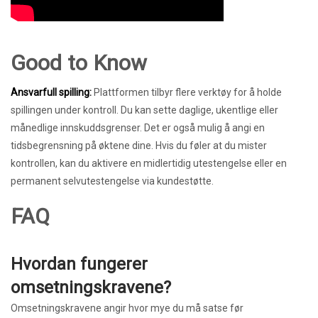
Good to Know
Ansvarfull spilling:
Plattformen tilbyr flere verktøy for å holde
spillingen under kontroll. Du kan sette daglige, ukentlige eller
månedlige innskuddsgrenser. Det er også mulig å angi en
tidsbegrensning på øktene dine. Hvis du føler at du mister
kontrollen, kan du aktivere en midlertidig utestengelse eller en
permanent selvutestengelse via kundestøtte.
FAQ
Hvordan fungerer
omsetningskravene?
Omsetningskravene angir hvor mye du må satse før