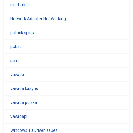
merhabet
Network Adapter Not Working
patrick spins
public
scm
vavada
vavada kasyno
vavada polska
vavadapl
Windows 10 Driver Issues