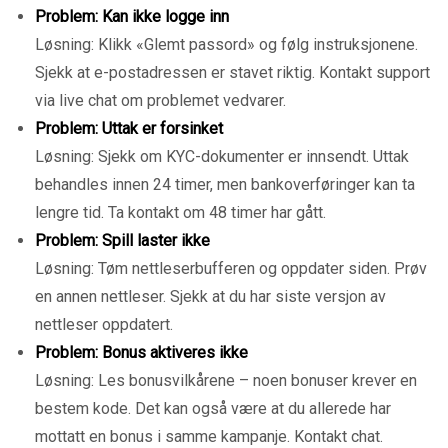
Problem: Kan ikke logge inn
Løsning: Klikk «Glemt passord» og følg instruksjonene.
Sjekk at e-postadressen er stavet riktig. Kontakt support
via live chat om problemet vedvarer.
Problem: Uttak er forsinket
Løsning: Sjekk om KYC-dokumenter er innsendt. Uttak
behandles innen 24 timer, men bankoverføringer kan ta
lengre tid. Ta kontakt om 48 timer har gått.
Problem: Spill laster ikke
Løsning: Tøm nettleserbufferen og oppdater siden. Prøv
en annen nettleser. Sjekk at du har siste versjon av
nettleser oppdatert.
Problem: Bonus aktiveres ikke
Løsning: Les bonusvilkårene – noen bonuser krever en
bestem kode. Det kan også være at du allerede har
mottatt en bonus i samme kampanje. Kontakt chat.