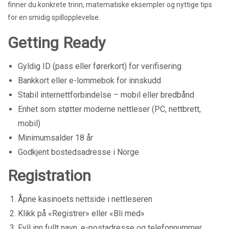
finner du konkrete trinn, matematiske eksempler og nyttige tips
for en smidig spillopplevelse.
Getting Ready
Gyldig ID (pass eller førerkort) for verifisering
Bankkort eller e-lommebok for innskudd
Stabil internettforbindelse – mobil eller bredbånd
Enhet som støtter moderne nettleser (PC, nettbrett,
mobil)
Minimumsalder 18 år
Godkjent bostedsadresse i Norge
Registration
Åpne kasinoets nettside i nettleseren
Klikk på «Registrer» eller «Bli med»
Fyll inn fullt navn, e-postadresse og telefonnummer