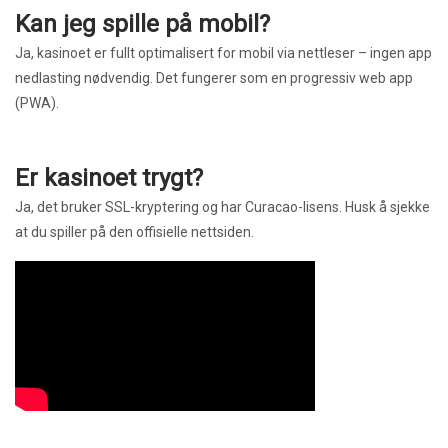
Kan jeg spille på mobil?
Ja, kasinoet er fullt optimalisert for mobil via nettleser – ingen app
nedlasting nødvendig. Det fungerer som en progressiv web app
(PWA).
Er kasinoet trygt?
Ja, det bruker SSL-kryptering og har Curacao-lisens. Husk å sjekke
at du spiller på den offisielle nettsiden.