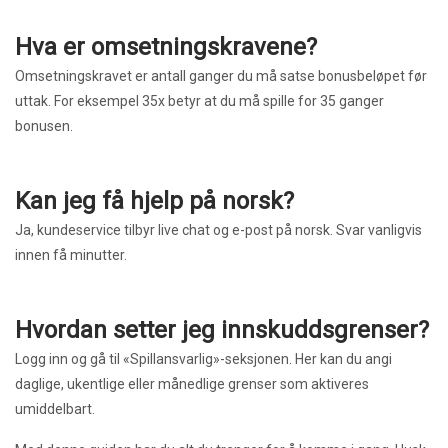
Hva er omsetningskravene?
Omsetningskravet er antall ganger du må satse bonusbeløpet før
uttak. For eksempel 35x betyr at du må spille for 35 ganger
bonusen.
Kan jeg få hjelp på norsk?
Ja, kundeservice tilbyr live chat og e-post på norsk. Svar vanligvis
innen få minutter.
Hvordan setter jeg innskuddsgrenser?
Logg inn og gå til «Spillansvarlig»-seksjonen. Her kan du angi
daglige, ukentlige eller månedlige grenser som aktiveres
umiddelbart.