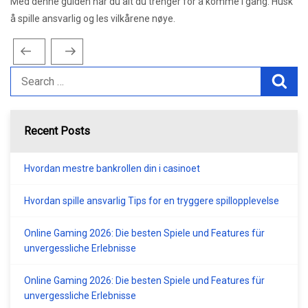
Med denne guiden har du alt du trenger for å komme i gang. Husk
å spille ansvarlig og les vilkårene nøye.
Previous
Next
Post
Post
Post
navigation
Recent Posts
Hvordan mestre bankrollen din i casinoet
Hvordan spille ansvarlig Tips for en tryggere spillopplevelse
Online Gaming 2026: Die besten Spiele und Features für
unvergessliche Erlebnisse
Online Gaming 2026: Die besten Spiele und Features für
unvergessliche Erlebnisse