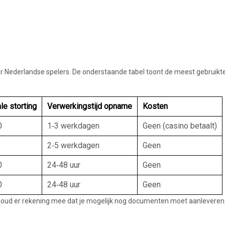
r Nederlandse spelers. De onderstaande tabel toont de meest gebruikte
e storting
Verwerkingstijd opname
Kosten
0
1‑3 werkdagen
Geen (casino betaalt)
2‑5 werkdagen
Geen
0
24‑48 uur
Geen
0
24‑48 uur
Geen
oud er rekening mee dat je mogelijk nog documenten moet aanleveren