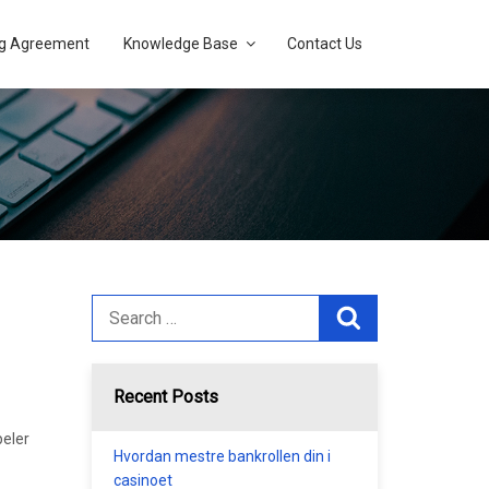
ng Agreement
Knowledge Base
Contact Us
Recent Posts
peler
Hvordan mestre bankrollen din i
casinoet