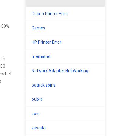
Canon Printer Error
 100%
Games
HP Printer Error
merhabet
ven
500
Network Adapter Not Working
ens het
s
patrick spins
public
scm
vavada