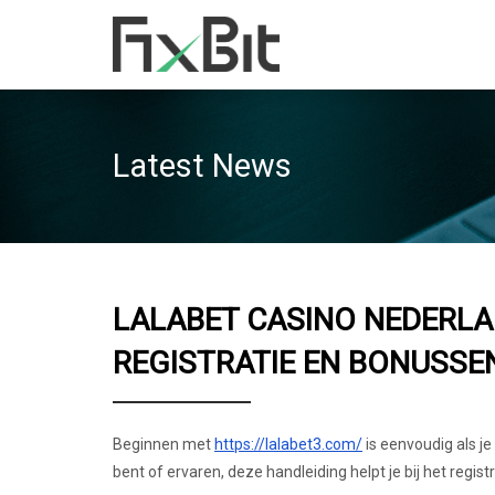
Latest News
LALABET CASINO NEDERLA
REGISTRATIE EN BONUSSE
Beginnen met
https://lalabet3.com/
is eenvoudig als je
bent of ervaren, deze handleiding helpt je bij het regi