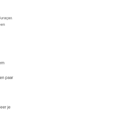
Curaçao.
 een
eem
een paar
eer je