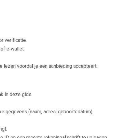
r verificatie.
of e‑wallet.
 lezen voordat je een aanbieding accepteert.
nk in deze gids.
lijke gegevens (naam, adres, geboortedatum).
ngt.
je ID en een recente rekeningafschrift te uploaden.