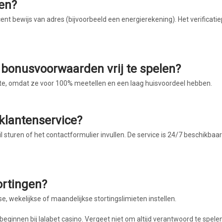
ren?
ent bewijs van adres (bijvoorbeeld een energierekening). Het verificati
 bonusvoorwaarden vrij te spelen?
te, omdat ze voor 100% meetellen en een laag huisvoordeel hebben.
klantenservice?
 sturen of het contactformulier invullen. De service is 24/7 beschikbaar
tortingen?
se, wekelijkse of maandelijkse stortingslimieten instellen.
beginnen bij lalabet casino. Vergeet niet om altijd verantwoord te spele