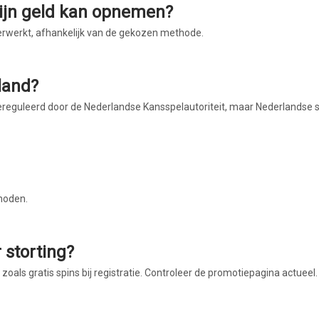
mijn geld kan opnemen?
rwerkt, afhankelijk van de gekozen methode.
rland?
 gereguleerd door de Nederlandse Kansspelautoriteit, maar Nederlandse 
hoden.
 storting?
ls gratis spins bij registratie. Controleer de promotiepagina actueel.