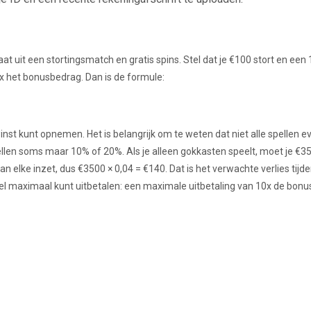
t uit een stortingsmatch en gratis spins. Stel dat je €100 stort en een
x het bonusbedrag. Dan is de formule:
st kunt opnemen. Het is belangrijk om te weten dat niet alle spellen e
llen soms maar 10% of 20%. Als je alleen gokkasten speelt, moet je €3
n elke inzet, dus €3500 × 0,04 = €140. Dat is het verwachte verlies tijd
el maximaal kunt uitbetalen: een maximale uitbetaling van 10x de bonu