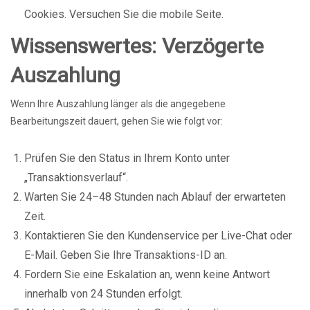
Cookies. Versuchen Sie die mobile Seite.
Wissenswertes: Verzögerte
Auszahlung
Wenn Ihre Auszahlung länger als die angegebene
Bearbeitungszeit dauert, gehen Sie wie folgt vor:
Prüfen Sie den Status in Ihrem Konto unter
„Transaktionsverlauf“.
Warten Sie 24–48 Stunden nach Ablauf der erwarteten
Zeit.
Kontaktieren Sie den Kundenservice per Live-Chat oder
E-Mail. Geben Sie Ihre Transaktions-ID an.
Fordern Sie eine Eskalation an, wenn keine Antwort
innerhalb von 24 Stunden erfolgt.