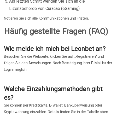
Als letzten Schritt wenden Sie sich an die
Lizenzbehörde von Curacao (eGaming).
Notieren Sie sich alle Kommunikationen und Fristen.
Häufig gestellte Fragen (FAQ)
Wie melde ich mich bei Leonbet an?
Besuchen Sie die Webseite, klicken Sie auf „Registrieren“ und
folgen Sie den Anweisungen. Nach Bestätigung Ihrer E-Mail ist der
Login möglich.
Welche Einzahlungsmethoden gibt
es?
Sie können per Kreditkarte, E-Wallet, Banküberweisung oder
Kryptowährung einzahlen. Details finden Sie in der Tabelle oben.