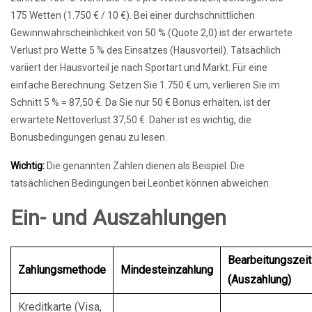
175 Wetten (1.750 € / 10 €). Bei einer durchschnittlichen
Gewinnwahrscheinlichkeit von 50 % (Quote 2,0) ist der erwartete
Verlust pro Wette 5 % des Einsatzes (Hausvorteil). Tatsächlich
variiert der Hausvorteil je nach Sportart und Markt. Für eine
einfache Berechnung: Setzen Sie 1.750 € um, verlieren Sie im
Schnitt 5 % = 87,50 €. Da Sie nur 50 € Bonus erhalten, ist der
erwartete Nettoverlust 37,50 €. Daher ist es wichtig, die
Bonusbedingungen genau zu lesen.
Wichtig:
Die genannten Zahlen dienen als Beispiel. Die
tatsächlichen Bedingungen bei Leonbet können abweichen.
Ein- und Auszahlungen
Bearbeitungszeit
Zahlungsmethode
Mindesteinzahlung
(Auszahlung)
Kreditkarte (Visa,