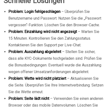
Schnelle Lösungen
Problem: Login fehlgeschlagen
– Überprüfen Sie
Benutzername und Passwort. Nutzen Sie die „Passwort
vergessen“-Funktion. Löschen Sie den Browser-Cache.
Problem: Einzahlung wird nicht angezeigt
– Warten Sie
15 Minuten. Kontrollieren Sie den Zahlungsstatus.
Kontaktieren Sie den Support per Live-Chat.
Problem: Auszahlung abgelehnt
– Stellen Sie sicher,
dass alle KYC-Dokumente hochgeladen sind. Prüfen Sie
die Bonusbedingungen. Eventuell wurde die Auszahlung
wegen offener Umsatzanforderungen abgelehnt.
Problem: Wette wird nicht platziert
– Aktualisieren Sie
die Seite. Überprüfen Sie Ihre Internetverbindung. Setzen
Sie die Wette erneut.
Problem: Seite lädt nicht
– Verwenden Sie einen anderen
Browser oder das mobile Datenvolumen. Löschen Sie