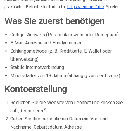
praktischer Betreiberleitfaden für
https://leonbet7.de/
-Spieler.
Was Sie zuerst benötigen
Gültiger Ausweis (Personalausweis oder Reisepass)
E-Mail-Adresse und Handynummer
Zahlungsmethode (z. B. Kreditkarte, E-Wallet oder
Überweisung)
Stabile Internetverbindung
Mindestalter von 18 Jahren (abhängig von der Lizenz)
Kontoerstellung
Besuchen Sie die Website von Leonbet und klicken Sie
auf „Registrieren“.
Geben Sie Ihre persönlichen Daten ein: Vor- und
Nachname, Geburtsdatum, Adresse.