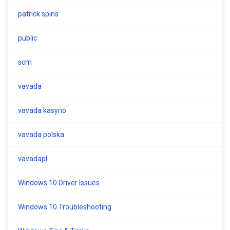
patrick spins
public
scm
vavada
vavada kasyno
vavada polska
vavadapl
Windows 10 Driver Issues
Windows 10 Troubleshooting