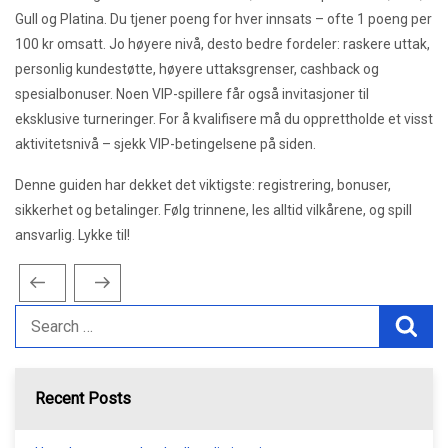
Gull og Platina. Du tjener poeng for hver innsats – ofte 1 poeng per
100 kr omsatt. Jo høyere nivå, desto bedre fordeler: raskere uttak,
personlig kundestøtte, høyere uttaksgrenser, cashback og
spesialbonuser. Noen VIP-spillere får også invitasjoner til
eksklusive turneringer. For å kvalifisere må du opprettholde et visst
aktivitetsnivå – sjekk VIP-betingelsene på siden.
Denne guiden har dekket det viktigste: registrering, bonuser,
sikkerhet og betalinger. Følg trinnene, les alltid vilkårene, og spill
ansvarlig. Lykke til!
Previous
Next
Post
Post
Post
navigation
Recent Posts