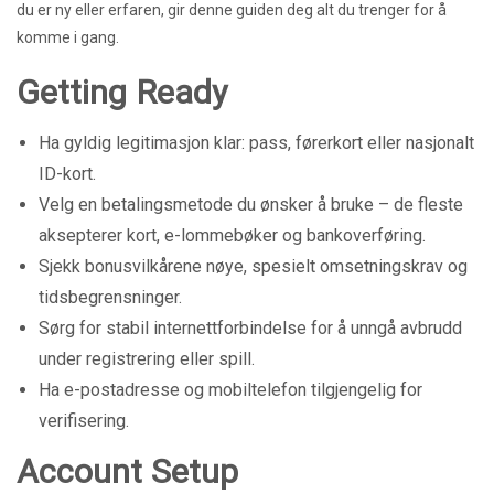
du er ny eller erfaren, gir denne guiden deg alt du trenger for å
komme i gang.
Getting Ready
Ha gyldig legitimasjon klar: pass, førerkort eller nasjonalt
ID-kort.
Velg en betalingsmetode du ønsker å bruke – de fleste
aksepterer kort, e-lommebøker og bankoverføring.
Sjekk bonusvilkårene nøye, spesielt omsetningskrav og
tidsbegrensninger.
Sørg for stabil internettforbindelse for å unngå avbrudd
under registrering eller spill.
Ha e-postadresse og mobiltelefon tilgjengelig for
verifisering.
Account Setup