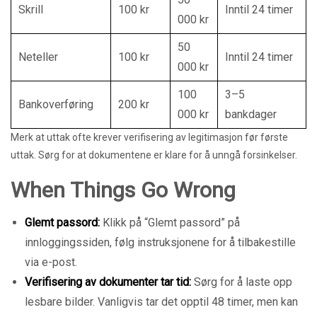
Skrill
100 kr
Inntil 24 timer
000 kr
50
Neteller
100 kr
Inntil 24 timer
000 kr
100
3–5
Bankoverføring
200 kr
000 kr
bankdager
Merk at uttak ofte krever verifisering av legitimasjon før første
uttak. Sørg for at dokumentene er klare for å unngå forsinkelser.
When Things Go Wrong
Glemt passord:
Klikk på “Glemt passord” på
innloggingssiden, følg instruksjonene for å tilbakestille
via e-post.
Verifisering av dokumenter tar tid:
Sørg for å laste opp
lesbare bilder. Vanligvis tar det opptil 48 timer, men kan