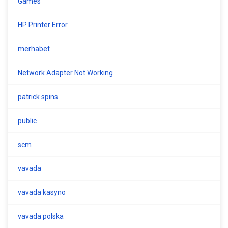
Games
HP Printer Error
merhabet
Network Adapter Not Working
patrick spins
public
scm
vavada
vavada kasyno
vavada polska