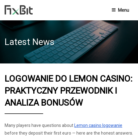
Menu
Privacy Policy
Latest News
Terms And Conditions
End-User Licensing Agreement
Knowledge Base
LOGOWANIE DO LEMON CASINO:
Contact Us
PRAKTYCZNY PRZEWODNIK I
ANALIZA BONUSÓW
Many players have questions about
Lemon casino logowanie
before they deposit their first euro — here are the honest answers.