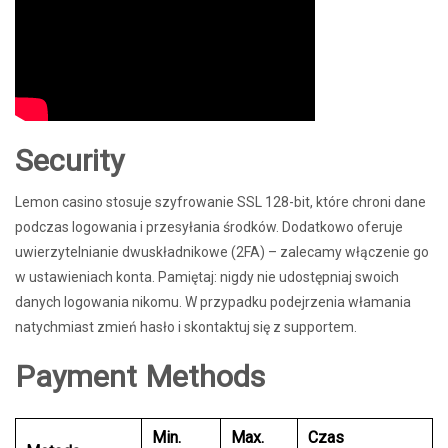
Security
Lemon casino stosuje szyfrowanie SSL 128-bit, które chroni dane
podczas logowania i przesyłania środków. Dodatkowo oferuje
uwierzytelnianie dwuskładnikowe (2FA) – zalecamy włączenie go
w ustawieniach konta. Pamiętaj: nigdy nie udostępniaj swoich
danych logowania nikomu. W przypadku podejrzenia włamania
natychmiast zmień hasło i skontaktuj się z supportem.
Payment Methods
Min.
Max.
Czas