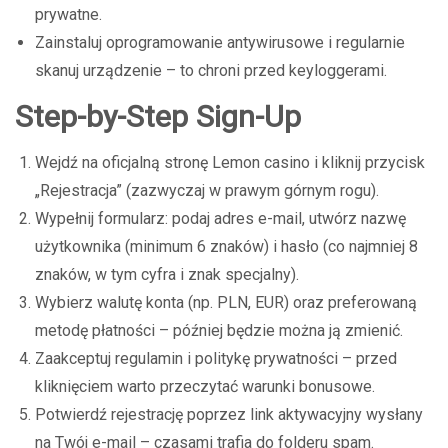
prywatne.
Zainstaluj oprogramowanie antywirusowe i regularnie
skanuj urządzenie – to chroni przed keyloggerami.
Step-by-Step Sign-Up
Wejdź na oficjalną stronę Lemon casino i kliknij przycisk
„Rejestracja” (zazwyczaj w prawym górnym rogu).
Wypełnij formularz: podaj adres e-mail, utwórz nazwę
użytkownika (minimum 6 znaków) i hasło (co najmniej 8
znaków, w tym cyfra i znak specjalny).
Wybierz walutę konta (np. PLN, EUR) oraz preferowaną
metodę płatności – później będzie można ją zmienić.
Zaakceptuj regulamin i politykę prywatności – przed
kliknięciem warto przeczytać warunki bonusowe.
Potwierdź rejestrację poprzez link aktywacyjny wysłany
na Twój e-mail – czasami trafia do folderu spam.