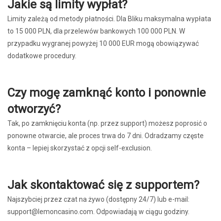
Jakie są limity wypłat?
Limity zależą od metody płatności. Dla Bliku maksymalna wypłata
to 15 000 PLN, dla przelewów bankowych 100 000 PLN. W
przypadku wygranej powyżej 10 000 EUR mogą obowiązywać
dodatkowe procedury.
Czy mogę zamknąć konto i ponownie
otworzyć?
Tak, po zamknięciu konta (np. przez support) możesz poprosić o
ponowne otwarcie, ale proces trwa do 7 dni. Odradzamy częste
konta – lepiej skorzystać z opcji self-exclusion.
Jak skontaktować się z supportem?
Najszybciej przez czat na żywo (dostępny 24/7) lub e-mail:
support@lemoncasino.com. Odpowiadają w ciągu godziny.