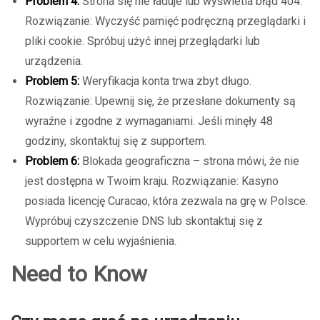
Problem 4:
Strona się nie ładuje lub wyświetla błąd 404.
Rozwiązanie:
Wyczyść pamięć podręczną przeglądarki i
pliki cookie. Spróbuj użyć innej przeglądarki lub
urządzenia.
Problem 5:
Weryfikacja konta trwa zbyt długo.
Rozwiązanie:
Upewnij się, że przesłane dokumenty są
wyraźne i zgodne z wymaganiami. Jeśli minęły 48
godziny, skontaktuj się z supportem.
Problem 6:
Blokada geograficzna – strona mówi, że nie
jest dostępna w Twoim kraju.
Rozwiązanie:
Kasyno
posiada licencję Curacao, która zezwala na grę w Polsce.
Wypróbuj czyszczenie DNS lub skontaktuj się z
supportem w celu wyjaśnienia.
Need to Know