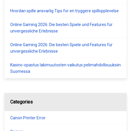
Hvordan spille ansvarlig Tips for en tryggere spillopplevelse
Online Gaming 2026: Die besten Spiele und Features für
unvergessliche Erlebnisse
Online Gaming 2026: Die besten Spiele und Features für
unvergessliche Erlebnisse
Kasino-opastus lakimuutosten vaikutus pelimahdollisuuksiin
Suomessa
Categories
Canon Printer Error