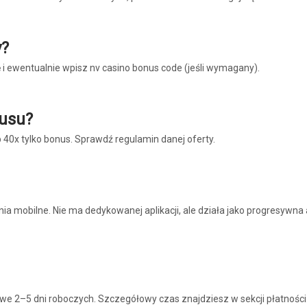
y?
tę i ewentualnie wpisz nv casino bonus code (jeśli wymagany).
nusu?
 40x tylko bonus. Sprawdź regulamin danej oferty.
ia mobilne. Nie ma dedykowanej aplikacji, ale działa jako progresywna 
owe 2–5 dni roboczych. Szczegółowy czas znajdziesz w sekcji płatności