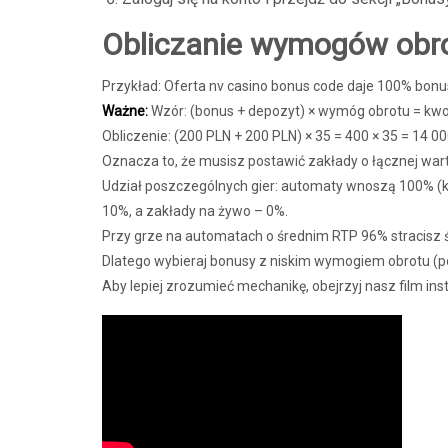
Obliczanie wymogów obr
Przykład: Oferta nv casino bonus code daje 100% bon
Ważne:
Wzór: (bonus + depozyt) × wymóg obrotu = kwo
Obliczenie: (200 PLN + 200 PLN) × 35 = 400 × 35 = 14 0
Oznacza to, że musisz postawić zakłady o łącznej war
Udział poszczególnych gier: automaty wnoszą 100% (każd
10%, a zakłady na żywo – 0%.
Przy grze na automatach o średnim RTP 96% stracisz ś
Dlatego wybieraj bonusy z niskim wymogiem obrotu (poni
Aby lepiej zrozumieć mechanikę, obejrzyj nasz film ins