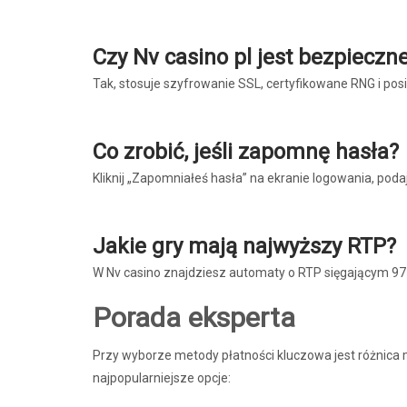
Czy Nv casino pl jest bezpieczn
Tak, stosuje szyfrowanie SSL, certyfikowane RNG i pos
Co zrobić, jeśli zapomnę hasła?
Kliknij „Zapomniałeś hasła” na ekranie logowania, podaj
Jakie gry mają najwyższy RTP?
W Nv casino znajdziesz automaty o RTP sięgającym 97–
Porada eksperta
Przy wyborze metody płatności kluczowa jest różnica 
najpopularniejsze opcje: