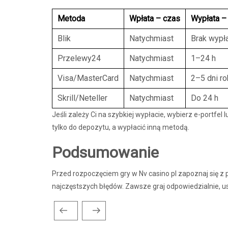
Metoda
Wpłata – czas
Wypłata –
Blik
Natychmiast
Brak wypła
Przelewy24
Natychmiast
1–24 h
Visa/MasterCard
Natychmiast
2–5 dni r
Skrill/Neteller
Natychmiast
Do 24 h
Jeśli zależy Ci na szybkiej wypłacie, wybierz e-portfel 
tylko do depozytu, a wypłacić inną metodą.
Podsumowanie
Przed rozpoczęciem gry w Nv casino pl zapoznaj się z
najczęstszych błędów. Zawsze graj odpowiedzialnie, u
Previous
Next
Post
Post
Post