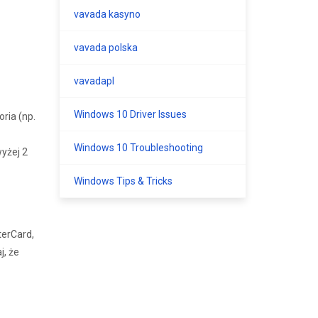
vavada kasyno
vavada polska
vavadapl
Windows 10 Driver Issues
ria (np.
Windows 10 Troubleshooting
yżej 2
Windows Tips & Tricks
terCard,
j, że