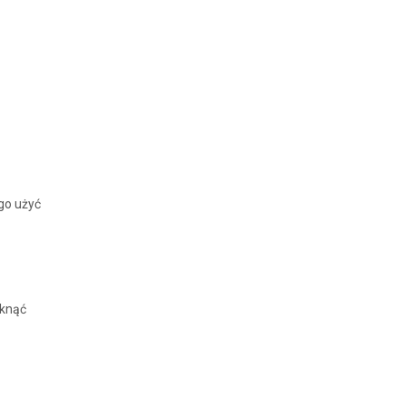
 go użyć
iknąć