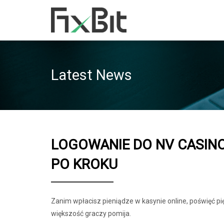
Latest News
LOGOWANIE DO NV CASIN
PO KROKU
Zanim wpłacisz pieniądze w kasynie online, poświęć pięć
większość graczy pomija.