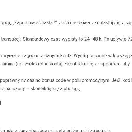
opcję „Zapomniałeś hasła?”. Jeśli nie działa, skontaktuj się z s
 transakcji. Standardowy czas wypłaty to 24–48 h. Po upływie 7
ą wyraźne i zgodne z danymi konta. Wyślij ponownie w lepszej ja
aminu (np. wielokrotne konta). Skontaktuj się z supportem, aby
poprawny nv casino bonus code w polu promocyjnym. Jeśli kod 
ie naliczony – skontaktuj się z obsługą.
a
ij formularz danymi osobowymi, potwierdź e-mail i zaloguj się.