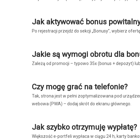
Jak aktywować bonus powitaln
Po rejestracji przejdź do sekcji „Bonusy”, wybierz ofer
Jakie są wymogi obrotu dla bo
Zależą od promocji – typowo 35x (bonus + depozyt) lub
Czy mogę grać na telefonie?
Tak, strona jest w pełni zoptymalizowana pod urządzen
webowa (PWA) – dodaj skrót do ekranu głównego.
Jak szybko otrzymuję wypłatę?
Większość e-portfeli wypłaca w ciągu 24 h, karty bank