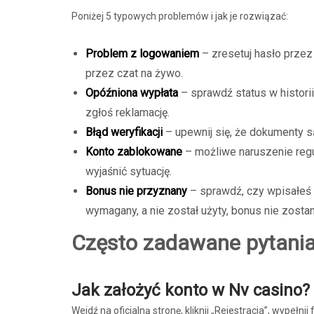
Poniżej 5 typowych problemów i jak je rozwiązać:
Problem z logowaniem
– zresetuj hasło przez 
przez czat na żywo.
Opóźniona wypłata
– sprawdź status w historii
zgłoś reklamację.
Błąd weryfikacji
– upewnij się, że dokumenty s
Konto zablokowane
– możliwe naruszenie regul
wyjaśnić sytuację.
Bonus nie przyznany
– sprawdź, czy wpisałeś 
wymagany, a nie został użyty, bonus nie zostan
Często zadawane pytani
Jak założyć konto w Nv casino?
Wejdź na oficjalną stronę, kliknij „Rejestracja”, wypełn